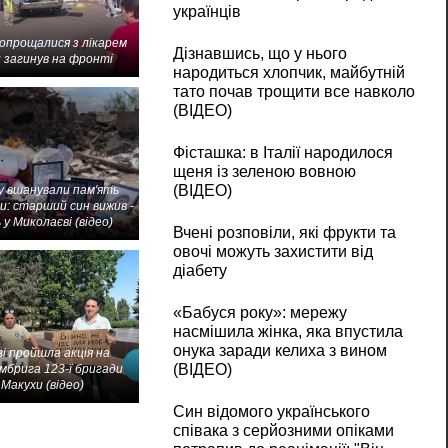
українців
попрощалися з лікарем
Дізнавшись, що у нього
 загинув на фронті
народиться хлопчик, майбутній
тато почав трощити все навколо
(ВІДЕО)
Фісташка: в Італії народилося
щеня із зеленою вовною
(ВІДЕО)
 вшанували пам'ять
и: старший син вижив -
 у Миколаєві (відео)
Вчені розповіли, які фрукти та
овочі можуть захистити від
діабету
«Бабуся року»: мережу
насмішила жінка, яка впустила
онука заради келиха з вином
і пройшла акція на
(ВІДЕО)
мбрига 123-ї бригади
Макухи (відео)
Син відомого українського
співака з серйозними опіками