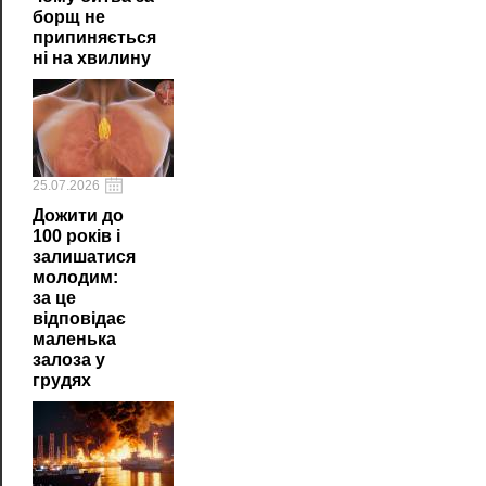
борщ не
припиняється
ні на хвилину
25.07.2026
Дожити до
100 років і
залишатися
молодим:
за це
відповідає
маленька
залоза у
грудях