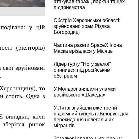
атакував гаражі, паркан та цех
підприємства
Обстріл Херсонської області:
зруйновано храм Різдва
подівана: у цій
Богородиці
Частина ракети SpaceX Ілона
ості (ріелторів)
Маска врізалася у Місяць
Лідер гурту "Ногу звело!"
 свої зруйновані
опинився під російським
.
обстрілом
 Херсонщину), то
У Молдові виявили уламки
російського «Шахеда»
н стоїть. Одна з
У Литві знайшли вже третій
підземний тунель із Білорусі для
Є випадки, коли
перекидання нелегальних
зберігся ринок
мігрантів
Загадкові спалахи «te lapa» у