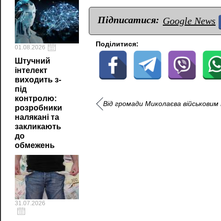
Підписатися:
Google News
Поділитися:
01.08.2026
Штучний
інтелект
виходить з-
під
контролю:
Від громади Миколаєва військовим
розробники
налякані та
закликають
до
обмежень
31.07.2026