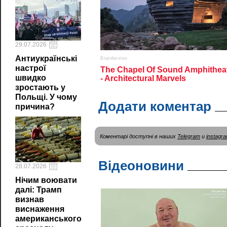
29.07.2026
Антиукраїнські
настрої
швидко
зростають у
Польщі. У чому
Додати коментар
причина?
Коментарі доступні в наших
Telegram
и
instagr
Відеоновини
28.07.2026
Нічим воювати
далі: Трамп
визнав
виснаження
американського