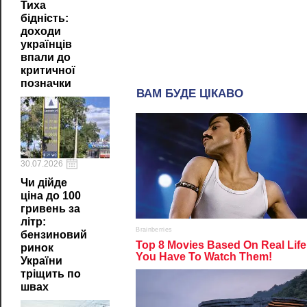
Тиха
бідність:
доходи
українців
впали до
критичної
позначки
30.07.2026
Чи дійде
ціна до 100
гривень за
літр:
бензиновий
ринок
України
тріщить по
швах