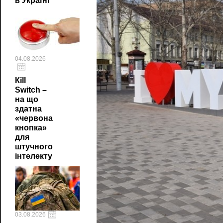
в Україні
04.08.2026
Кill
Switch –
на що
здатна
«червона
кнопка»
для
штучного
інтелекту
03.08.2026