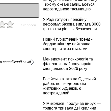
Тихому океані залишаються
нерозгаданою таємницею
У Раді готують пенсійну
реформу: базова виплата 3000
7 голосов
грн та три рівні забезпечення
Новий туристичний тренд -
бердвотчінг: де найкраще
спостерігати за птахами
Менеджмент, психологія та
и запобіжний захід
філологія - найпопулярніші
спеціальності 2026 року
Російська атака на Одеський
район: пошкоджено сім
житлових будинків, є
постраждалий
У Миколаєві пролунав вибух —
тривога тривала дві хвилини