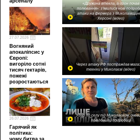
арсеналу
«Дружина втекла, а дрон почав
полювання»: з'явилися нові подроб
атаки на фермера з Миколаївщин
Херсоні (відео)
27.07.2026
Вогняний
апокаліпсис у
Європі:
вигоріло сотні
Через атаку РФ постраждав мага
тисяч гектарів,
техніки у Миколаєві (відео)
пожежі
розростаються
Удар по селу під Миколаєвом: очев
26.07.2026
повідомили подробиці
Гарячий як
політика:
чому битва за