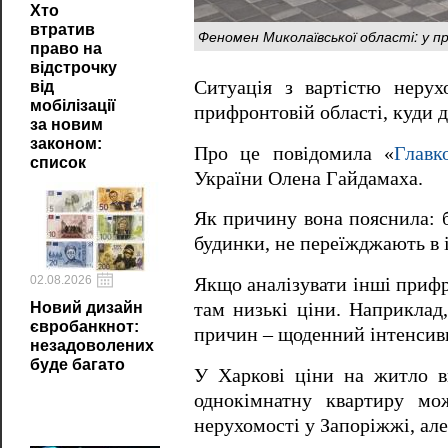
Хто
втратив
Феномен Миколаївської області: у п
право на
відстрочку
Ситуація з вартістю нерух
від
мобілізації
прифронтовій області, куди д
за новим
законом:
Про це повідомила «
Главк
список
України Олена Гайдамаха.
Як причину вона пояснила: б
будинки, не переїжджають в і
02.08.2026
Якщо аналізувати інші прифр
Новий дизайн
там низькі ціни. Наприклад,
євробанкнот:
причин – щоденний інтенсив
незадоволених
буде багато
У Харкові ціни на житло в
однокімнатну квартиру мо
нерухомості у Запоріжжі, але