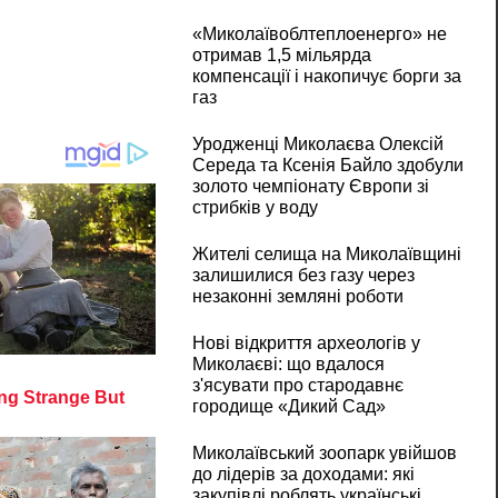
«Миколаївоблтеплоенерго» не
отримав 1,5 мільярда
компенсації і накопичує борги за
газ
Уродженці Миколаєва Олексій
Середа та Ксенія Байло здобули
золото чемпіонату Європи зі
стрибків у воду
Жителі селища на Миколаївщині
залишилися без газу через
незаконні земляні роботи
Нові відкриття археологів у
Миколаєві: що вдалося
з'ясувати про стародавнє
городище «Дикий Сад»
Миколаївський зоопарк увійшов
до лідерів за доходами: які
закупівлі роблять українські