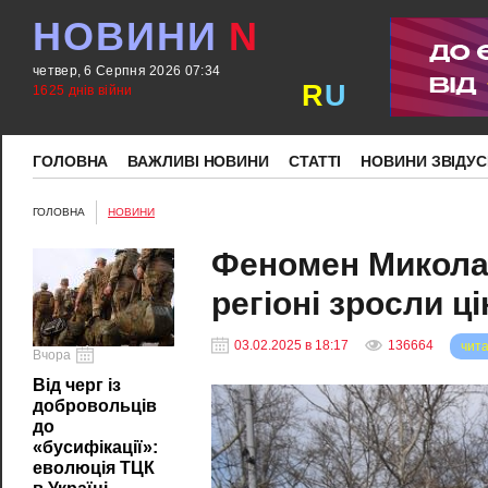
НОВИНИ
N
четвер, 6 Серпня 2026 07:34
R
U
1625 днів війни
ГОЛОВНА
ВАЖЛИВІ НОВИНИ
СТАТТІ
НОВИНИ ЗВІДУС
ГОЛОВНА
НОВИНИ
Феномен Миколаї
регіоні зросли ц
03.02.2025 в 18:17
136664
чита
Вчора
Від черг із
добровольців
до
«бусифікації»:
еволюція ТЦК