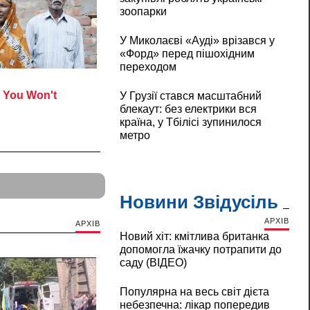
зоопарки
У Миколаєві «Ауді» врізався у
«Форд» перед пішохідним
переходом
У Грузії стався масштабний
блекаут: без електрики вся
країна, у Тбілісі зупинилося
метро
Новини Звідусіль
АРХІВ
АРХІВ
Новий хіт: кмітлива британка
допомогла їжачку потрапити до
саду (ВІДЕО)
Популярна на весь світ дієта
небезпечна: лікар попередив