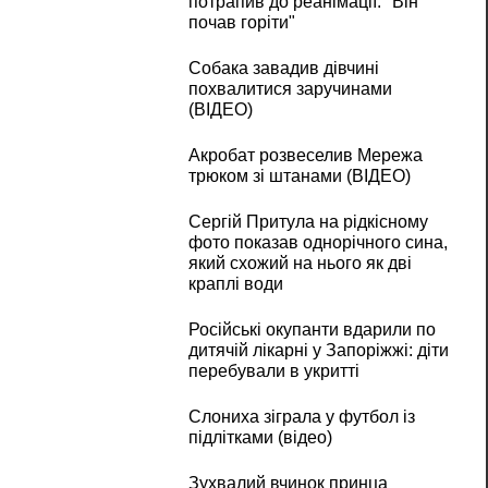
потрапив до реанімації: "Він
почав горіти"
Собака завадив дівчині
похвалитися заручинами
(ВІДЕО)
Акробат розвеселив Мережа
трюком зі штанами (ВІДЕО)
Сергій Притула на рідкісному
фото показав однорічного сина,
який схожий на нього як дві
краплі води
Російські окупанти вдарили по
дитячій лікарні у Запоріжжі: діти
перебували в укритті
Слониха зіграла у футбол із
підлітками (відео)
Зухвалий вчинок принца