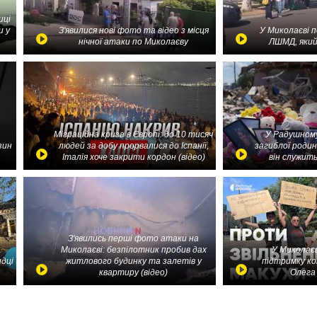
иці
и у
З'явилися нові фото та відео з місця
У Миколаєві 
нічної атаки по Миколаєву
ЛШМД, який
Міграційна криза в Європі: до 10 тисяч
У Радушному
зин
людей за добу прорвалися до Іспанії,
загиблої родин
Італія хоче закрити кордон (відео)
він служить
З'явились перші фото атаки на
Миколаєві: безпілотник пробив дах
У Миколаєв
идці
житлового будинку та залетів у
підтримку ко
квартиру (відео)
Олега 