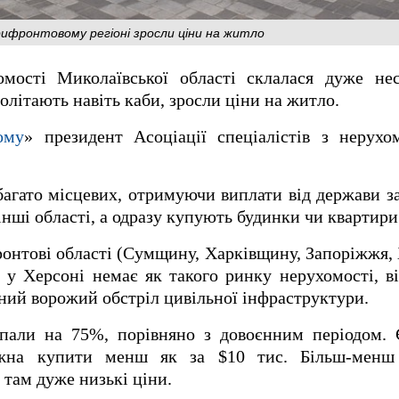
рифронтовому регіоні зросли ціни на житло
омості Миколаївської області склалася дуже нес
олітають навіть каби, зросли ціни на житло.
ому
» президент Асоціації спеціалістів з нерухом
агато місцевих, отримуючи виплати від держави за
нші області, а одразу купують будинки чи квартири
онтові області (Сумщину, Харківщину, Запоріжжя,
 у Херсоні немає як такого ринку нерухомості, ві
ний ворожий обстріл цивільної інфраструктури.
пали на 75%, порівняно з довоєнним періодом. 
жна купити менш як за $10 тис. Більш-менш 
 там дуже низькі ціни.