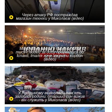
Через атаку РФ постраждав
магазин техніки у Миколаєві (відео)
Міграційна криза в Європі: до 10
тисяч людей за добу прорвалися до
Іспанії, Італія хоче закрити кордон
(відео)
У Радушному вшанували пам'ять
загиблої родини: старший син вижив
- він служить у Миколаєві (відео)