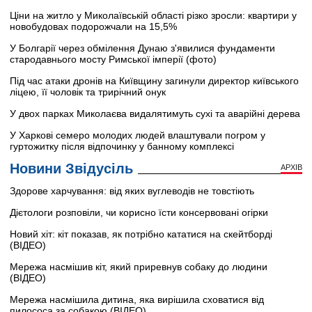
Ціни на житло у Миколаївській області різко зросли: квартири у
новобудовах подорожчали на 15,5%
У Болгарії через обмілення Дунаю з'явилися фундаменти
стародавнього мосту Римської імперії (фото)
Під час атаки дронів на Київщину загинули директор київського
ліцею, її чоловік та трирічний онук
У двох парках Миколаєва видалятимуть сухі та аварійні дерева
У Харкові семеро молодих людей влаштували погром у
гуртожитку після відпочинку у банному комплексі
Новини Звідусіль
АРХІВ
Здорове харчування: від яких вуглеводів не товстіють
Дієтологи розповіли, чи корисно їсти консервовані огірки
Новий хіт: кіт показав, як потрібно кататися на скейтборді
(ВІДЕО)
Мережа насмішив кіт, який приревнув собаку до людини
(ВІДЕО)
Мережа насмішила дитина, яка вирішила сховатися від
пилососа за собакою (ВІДЕО)