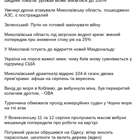
шкідник томатів: урожай може знизитися до 100%
Увечері дрони атакували Миколаївську область: пошкоджено
АЗС, є постраждалий
Зеленський: Путін не готовий закінчувати війну
Миколаївська область під загрозою водної кризи: вчений
попередив про зниження стоку рік на 25%
У Миколаєві готують до відкриття новий Макдональдс
Україна на порозі важкої зими: чому Київ знову сумнівається у
підтримці США
Миколаївський драмтеатр відкриє 104-й сезон двома
прем'єрами: афіша на серпень та вересень
Вихід до моря в Коблево, де вибухнула міна, був перекритий
колючим дротом, - ОВА
Туреччина обмежила прохід комерційних суден у Чорне море
на тлі атак
У Вознесенську 11 та 12 серпня пролунають масові вибухи:
мешканців попередили про роботи на кар'єрі
Потужний ураган обрушився на Одесу: вітер зносить
парасольки, шезлонги та валить дерева (відео)