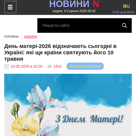
НОВИНИ
N
R
U
неділя, 9 Серпня 2026 00:42
1628 днів війни
ГОЛОВНА
НОВИНИ
День матері-2026 відзначають сьогодні в
Україні: які ще країни святкують його 10
травня
читать на русском
10.05.2026 в 10:20
1931