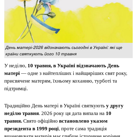
День матері-2026 відзначають сьогодні в Україні: які ще
країни святкують його 10 травня
У неділю,
10 травня, в Україні відзначають День
матері
— одне з найтепліших і найщиріших свят року,
присвячене матерям, їхньому коханню, турботі та
підтримці.
Традиційно День матері в Україні святкують
у другу
неділю травня
. 2026 року ця дата випала на
10
травня.
Свято офіційно
встановлено указом
президента в 1999 році
, проте сама традиція
вшановувати матерів має глибше історичне коріння.