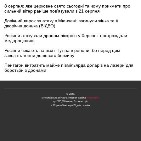
8 серпня: яке церковне свято сьогодні та чому прикмети про
сильний вітер раніше пов’язували з 21 серпня
Довічний вирок за атаку в Мюнхені: загинули жінка та її
дворічна донька (ВІДЕО)
Росіяни атакували дроном лікарню у Херсоні: постраждали
медпрацівниці
Росіяни чекають на візит Путіна в регіони, бо перед цим
завозять тонни дешевого бензину
Пентагон витратить майже півмільярда доларів на лазери для
боротьби з дронами
© 2026.
Миколаївська обласна інтернет-газета
«Новини N»
це: 705,519 новин, 0 коментарів
и 19 років 5 місяців 26 днів онлайн.