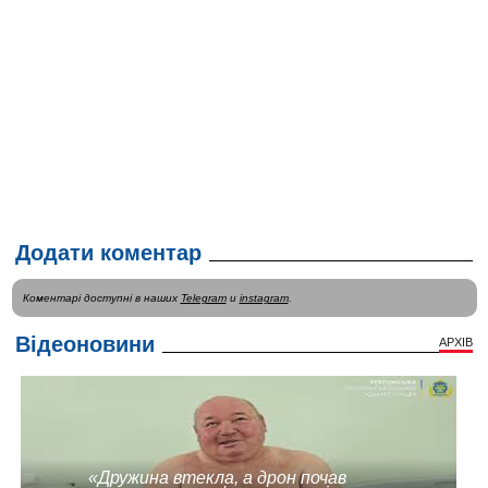
Додати коментар
Коментарі доступні в наших
Telegram
и
instagram
.
Відеоновини
АРХІВ
«Дружина втекла, а дрон почав