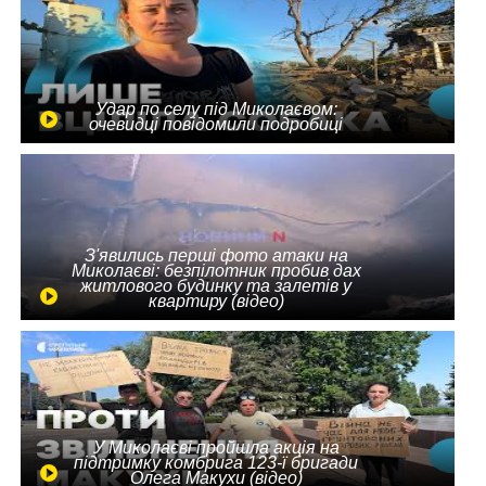
Удар по селу під Миколаєвом:
очевидці повідомили подробиці
З'явились перші фото атаки на
Миколаєві: безпілотник пробив дах
житлового будинку та залетів у
квартиру (відео)
У Миколаєві пройшла акція на
підтримку комбрига 123-ї бригади
Олега Макухи (відео)