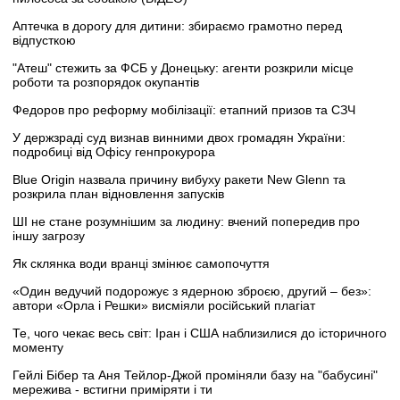
Аптечка в дорогу для дитини: збираємо грамотно перед
відпусткою
"Атеш" стежить за ФСБ у Донецьку: агенти розкрили місце
роботи та розпорядок окупантів
Федоров про реформу мобілізації: етапний призов та СЗЧ
У держзраді суд визнав винними двох громадян України:
подробиці від Офісу генпрокурора
Blue Origin назвала причину вибуху ракети New Glenn та
розкрила план відновлення запусків
ШІ не стане розумнішим за людину: вчений попередив про
іншу загрозу
Як склянка води вранці змінює самопочуття
«Один ведучий подорожує з ядерною зброєю, другий – без»:
автори «Орла і Решки» висміяли російський плагіат
Те, чого чекає весь світ: Іран і США наблизилися до історичного
моменту
Гейлі Бібер та Аня Тейлор-Джой проміняли базу на "бабусині"
мережива - встигни приміряти і ти