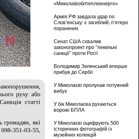
«Миколаївоблтеплоенерго»
Армія РФ завдала удар по
Слов'янську: є загиблий, п'ятеро
поранених
Сенат США схвалив
законопроект про "пекельні
санкції" проти Росії
Володимир Зеленський вперше
прибув до Сербії
У Миколаєві пролунав потужний
авопорушення,
вибух
нього руху або
Санкція статті
У бік Миколаєва рухаються
ворожі БПЛА
ь громадян, які
У Миколаєві оцифрують 500
історичних фотографій із
098-351-03-55,
музейних колекцій