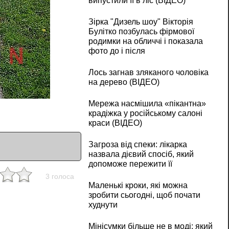
випустили її в ліс (ВІДЕО)
Зірка "Дизель шоу" Вікторія
Булітко позбулась фірмової
родимки на обличчі і показала
фото до і після
Лось загнав зляканого чоловіка
на дерево (ВІДЕО)
Мережа насмішила «пікантна»
крадіжка у російському салоні
краси (ВІДЕО)
Загроза від спеки: лікарка
назвала дієвий спосіб, який
допоможе пережити її
3 голоса
Маленькі кроки, які можна
зробити сьогодні, щоб почати
худнути
Мінісумки більше не в моді: який