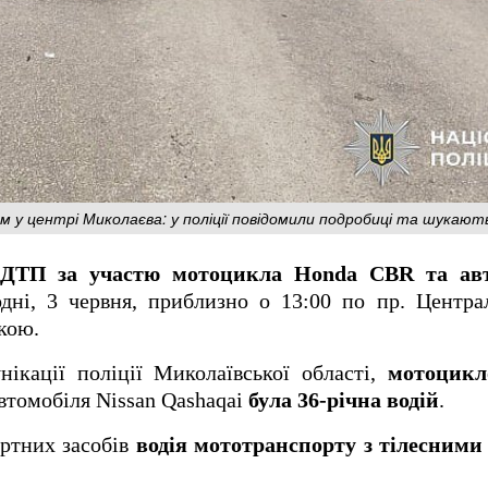
 центрі Миколаєва: у поліції повідомили подробиці та шукають 
ДТП за участю мотоцикла Honda CBR та авт
годні, 3 червня, приблизно о 13:00 по пр. Центр
кою.
нікації поліції Миколаївської області,
мотоцикл
автомобіля Nissan Qashaqai
була 36-річна водій
.
ортних засобів
в
одія мототранспорту з тілесним