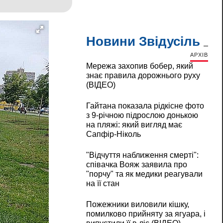
Новини Звідусіль
АРХІВ
Мережа захопив бобер, який
знає правила дорожнього руху
(ВІДЕО)
Гайтана показала рідкісне фото
з 9-річною підрослою донькою
на пляжі: який вигляд має
Сапфір-Ніколь
"Відчуття наближення смерті":
співачка Вояж заявила про
"порчу" та як медики реагували
на її стан
Пожежники виловили кішку,
помилково прийняту за ягуара, і