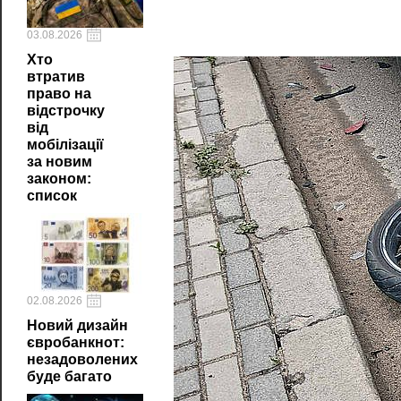
03.08.2026
Хто
втратив
право на
відстрочку
від
мобілізації
за новим
законом:
список
02.08.2026
Новий дизайн
євробанкнот:
незадоволених
буде багато