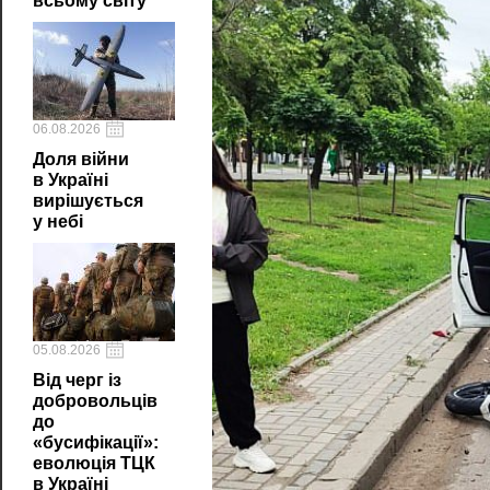
всьому світу
06.08.2026
Доля війни
в Україні
вирішується
у небі
05.08.2026
Від черг із
добровольців
до
«бусифікації»:
еволюція ТЦК
в Україні