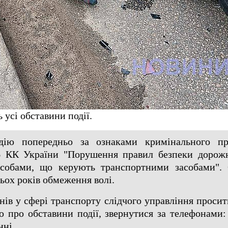
 усі обставини події.
одію попередньо за ознаками кримінального пр
86 КК України "Порушення правил безпеки дорож
особами, що керують транспортними засобами". 
ьох років обмеження волі.
нів у сфері транспорту слідчого управління просит
 про обставини події, звернутися за телефонами: 
нні.