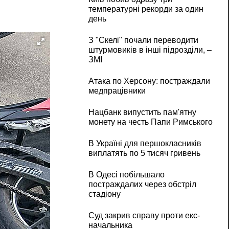
температурні рекорди за один
день
З "Скелі" почали переводити
штурмовиків в інші підрозділи, –
ЗМІ
Атака по Херсону: постраждали
медпрацівники
Нацбанк випустить пам'ятну
монету на честь Папи Римського
В Україні для першокласників
виплатять по 5 тисяч гривень
В Одесі побільшало
постраждалих через обстріл
стадіону
Суд закрив справу проти екс-
начальника