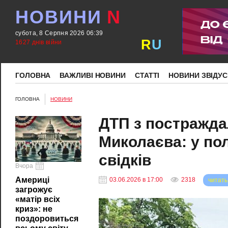
НОВИНИ
N
субота, 8 Серпня 2026 06:39
R
U
1627 днів війни
ГОЛОВНА
ВАЖЛИВІ НОВИНИ
СТАТТІ
НОВИНИ ЗВІДУС
ГОЛОВНА
НОВИНИ
ДТП з постражда
Миколаєва: у по
свідків
Вчора
Америці
03.06.2026 в 17:00
2318
читать
загрожує
«матір всіх
криз»: не
поздоровиться