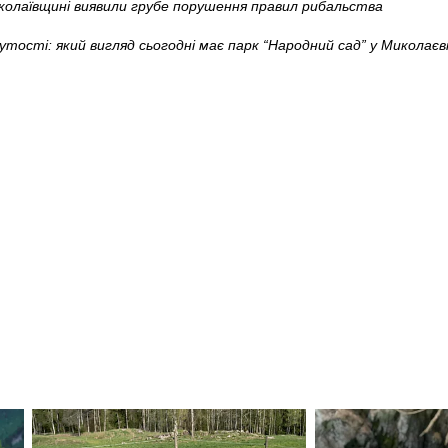
колаївщині виявили грубе порушення правил рибальства
нутості: який вигляд сьогодні має парк “Народний сад” у Микола