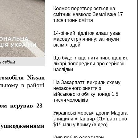
Космос перетворюється на
смітник: навколо Землі вже 17
тисяч тонн сміття
14-річний підліток влаштував
масову стрілянину: загинули
вісім людей
Що буде, якщо пити пиво щодня:
свідків
лікарі попередили про серйозні
наслідки
омобіля Nissan
На Закарпатті викрили схему
альному в районі
незаконного зняття з
військового обліку понад 1,5
тисяч чоловіків
ом керував 23-
Українські морські дрони Magura
знищили «Панцир-С1» вартістю
$15 млн у Криму (відео)
и ушкодженнями
Київ побив одразу три