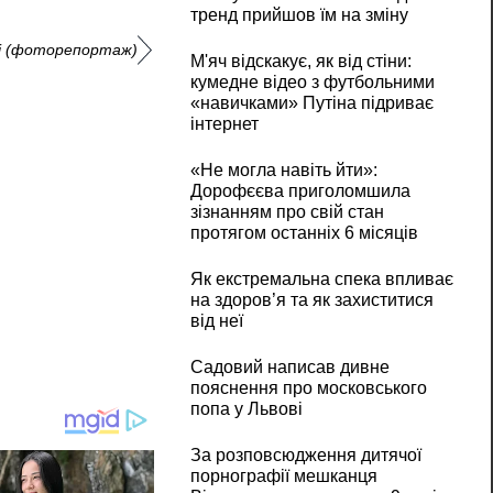
тренд прийшов їм на зміну
єві (фоторепортаж)
М'яч відскакує, як від стіни:
кумедне відео з футбольними
«навичками» Путіна підриває
інтернет
«Не могла навіть йти»:
Дорофєєва приголомшила
зізнанням про свій стан
протягом останніх 6 місяців
Як екстремальна спека впливає
на здоров’я та як захиститися
від неї
Садовий написав дивне
пояснення про московського
попа у Львові
За розповсюдження дитячої
порнографії мешканця