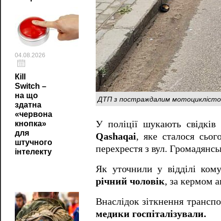
04.08.2026
Кill
Switch –
на що
ДТП з постраждалим мотоциклістом у
здатна
«червона
У поліції шукають свідків
кнопка»
для
Qashaqai
, яке сталося сьо
штучного
перехрестя з вул. Громадянсь
інтелекту
Як уточнили у відділі кому
річний чоловік
, за кермом 
Внаслідок зіткнення трансп
медики госпіталізували.