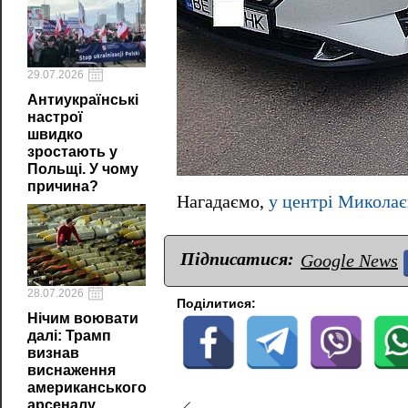
29.07.2026
Антиукраїнські
настрої
швидко
зростають у
Польщі. У чому
причина?
Нагадаємо,
у центрі Миколає
Підписатися:
Google News
28.07.2026
Поділитися:
Нічим воювати
далі: Трамп
визнав
виснаження
американського
арсеналу