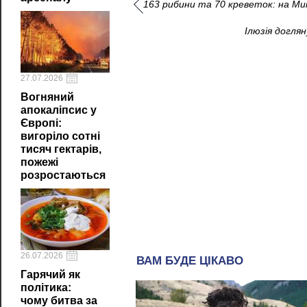
163 рибини та 70 креветок: на Ми
Ілюзія догля
27.07.2026
Вогняний
апокаліпсис у
Європі:
вигоріло сотні
тисяч гектарів,
пожежі
розростаються
26.07.2026
Гарячий як
політика:
чому битва за