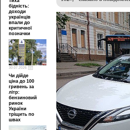
Тиха
бідність:
доходи
українців
впали до
критичної
позначки
30.07.2026
Чи дійде
ціна до 100
гривень за
літр:
бензиновий
ринок
України
тріщить по
швах