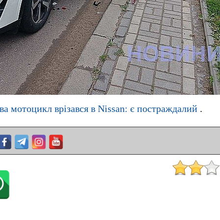
ва мотоцикл врізався в Nissan: є постраждалий
.