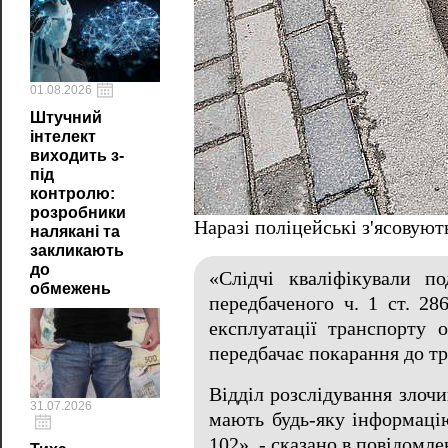
01.08.2026
Штучний
інтелект
виходить з-
під
контролю:
розробники
Наразі поліцейські з'ясовують
налякані та
закликають
до
«Слідчі кваліфікували п
обмежень
передбаченого ч. 1 ст. 2
експлуатації транспорту 
передбачає покарання до тр
Відділ розслідування злочи
31.07.2026
мають будь-яку інформацію
102», - сказано в повідомле