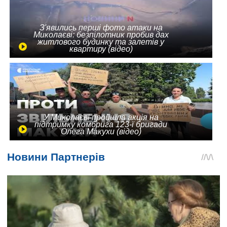
З'явились перші фото атаки на
Миколаєві: безпілотник пробив дах
житлового будинку та залетів у
квартиру (відео)
У Миколаєві пройшла акція на
підтримку комбрига 123-ї бригади
Олега Макухи (відео)