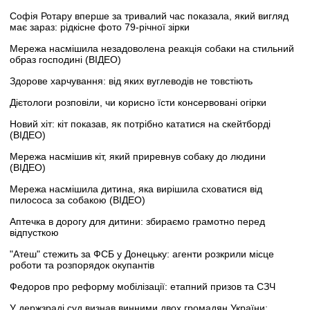
Софія Ротару вперше за тривалий час показала, який вигляд
має зараз: рідкісне фото 79-річної зірки
Мережа насмішила незадоволена реакція собаки на стильний
образ господині (ВІДЕО)
Здорове харчування: від яких вуглеводів не товстіють
Дієтологи розповіли, чи корисно їсти консервовані огірки
Новий хіт: кіт показав, як потрібно кататися на скейтборді
(ВІДЕО)
Мережа насмішив кіт, який приревнув собаку до людини
(ВІДЕО)
Мережа насмішила дитина, яка вирішила сховатися від
пилососа за собакою (ВІДЕО)
Аптечка в дорогу для дитини: збираємо грамотно перед
відпусткою
"Атеш" стежить за ФСБ у Донецьку: агенти розкрили місце
роботи та розпорядок окупантів
Федоров про реформу мобілізації: етапний призов та СЗЧ
У держзраді суд визнав винними двох громадян України: