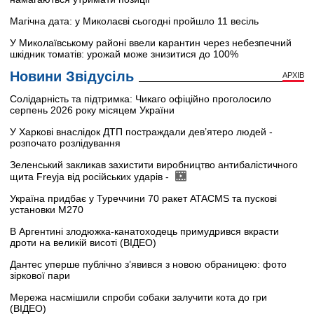
Магічна дата: у Миколаєві сьогодні пройшло 11 весіль
У Миколаївському районі ввели карантин через небезпечний
шкідник томатів: урожай може знизитися до 100%
Новини Звідусіль
АРХІВ
Солідарність та підтримка: Чикаго офіційно проголосило
серпень 2026 року місяцем України
У Харкові внаслідок ДТП постраждали дев’ятеро людей -
розпочато розлідування
Зеленський закликав захистити виробництво антибалістичного
щита Freyja від російських ударів -
Україна придбає у Туреччини 70 ракет ATACMS та пускові
установки M270
В Аргентині злодюжка-канатоходець примудрився вкрасти
дроти на великій висоті (ВІДЕО)
Дантес уперше публічно з’явився з новою обраницею: фото
зіркової пари
Мережа насмішили спроби собаки залучити кота до гри
(ВІДЕО)