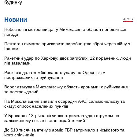
Новини
АРХІВ
Небезпечні метеоявища: у Миколаєві та області погіршиться
погода
Пентагон вимагає прискорити виробництво зброї через війну з
Іраном
Ракетний удар по Харкову: двоє загиблих, 12 поранених, люди
під завалами
Росія завдала комбінованого удару по Одесі: вісім
постраждалих та руйнування
Ворог атакував Миколаївську область дронами: є руйнування
та постраждалий
На Миколаївщині виявили осередки АЧС, сальмонельозу та
сказу: список населених пунктів
У Броварах 13-річна дівчинка отримала удар струмом на
залізничному вокзалі: стан вкрай тяжкий
До $10 тисяч за втечу з армії: ГБР затримало військового та
його спільників