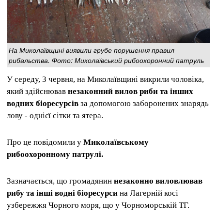
На Миколаївщині виявили грубе порушення правил
рибальства. Фото: Миколаївський рибоохоронний патруль
У середу, 3 червня, на Миколаївщині викрили чоловіка,
який здійснював
незаконний вилов риби та інших
водних біоресурсів
за допомогою заборонених знарядь
лову - однієї сітки та ятера.
Про це повідомили у
Миколаївському
рибоохоронному патрулі.
Зазначається, що громадянин
незаконно виловлював
рибу та інші водні біоресурси
на Лагерній косі
узбережжя Чорного моря, що у Чорноморській ТГ.