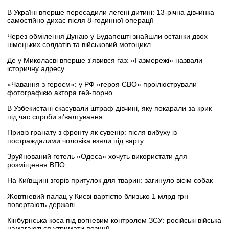
В Україні вперше пересадили легені дитині: 13-річна дівчинка
самостійно дихає після 8-годинної операції
Через обмілення Дунаю у Будапешті знайшли останки двох
німецьких солдатів та військовий мотоцикл
Де у Миколаєві вперше з'явився газ: «Газмережі» назвали
історичну адресу
«Чавання з героєм»: у РФ «героя СВО» проілюстрували
фотографією актора гей-порно
В Узбекистані скасували штраф дівчині, яку покарали за крик
під час спроби зґвалтування
Привіз гранату з фронту як сувенір: після вибуху із
постраждалими чоловіка взяли під варту
Зруйнований готель «Одеса» хочуть використати для
розміщення ВПО
На Київщині згорів притулок для тварин: загинуло вісім собак
Жовтневий палац у Києві вартістю близько 1 млрд грн
повертають державі
Кінбурнська коса під вогневим контролем ЗСУ: російські війська
намагаються утримати позиції