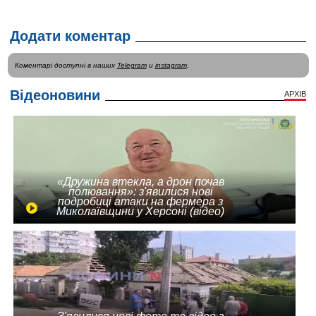
Додати коментар
Коментарі доступні в наших
Telegram
и
instagram
.
Відеоновини
АРХІВ
«Дружина втекла, а дрон почав
полювання»: з'явилися нові
подробиці атаки на фермера з
Миколаївщини у Херсоні (відео)