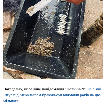
Нагадаємо, як раніше повідомляли "Новини-N",
на річці
Інгул під Миколаєвом браконьєри виловили раків на два
мільйони.