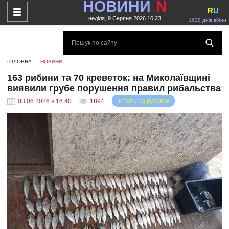
НОВИНИ
N
R
U
неділя, 9 Серпня 2026 10:23
1628 днів війни
ГОЛОВНА
НОВИНИ
163 рибини та 70 креветок: на Миколаївщині
виявили грубе порушення правил рибальства
читать на русском
03.06.2026 в 16:40
1894