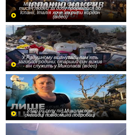
Міграційна криза в Європі: до 10
тисяч людей за добу прорвалися до
Іспанії, Італія хоче закрити кордон
(відео)
У Радушному вшанували пам'ять
загиблої родини: старший син вижив
- він служить у Миколаєві (відео)
Удар по селу під Миколаєвом:
очевидці повідомили подробиці