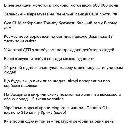
Вчені знайшли молоток із слонової кістки віком 500 000 років
Зеленський відреагував на "пекельні" санкції США проти РФ
Суд США заборонив Трампу будувати бальний зал у Білому
домі
Космос перетворюється на смітник: навколо Землі вже 17
тисяч тонн сміття
У Харкові ДТП з автобусом: постраждали дев'ятеро людей
Вчені з'ясували: забуті спогади можна відновити
14-річний підліток влаштував масову стрілянину: загинули вісім
людей
Що буде, якщо пити пиво щодня: лікарі попередили про
серйозні наслідки
На Закарпатті викрили схему незаконного зняття з військового
обліку понад 1,5 тисяч чоловіків
Українські морські дрони Magura знищили «Панцир-С1»
вартістю $15 млн у Криму (відео)
Київ побив одразу три температурні рекорди за один день