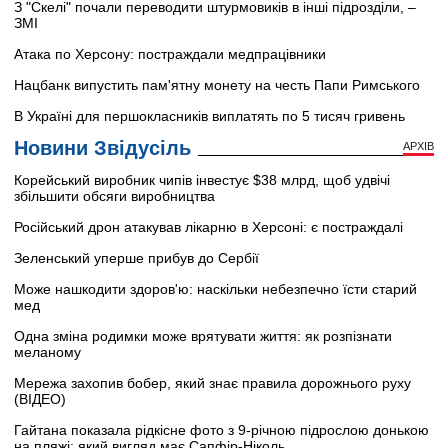
З "Скелі" почали переводити штурмовиків в інші підрозділи, –
ЗМІ
Атака по Херсону: постраждали медпрацівники
Нацбанк випустить пам'ятну монету на честь Папи Римського
В Україні для першокласників виплатять по 5 тисяч гривень
Новини Звідусіль
АРХІВ
Корейський виробник чипів інвестує $38 млрд, щоб удвічі
збільшити обсяги виробництва
Російський дрон атакував лікарню в Херсоні: є постраждалі
Зеленський уперше прибув до Сербії
Може нашкодити здоров'ю: наскільки небезпечно їсти старий
мед
Одна зміна родимки може врятувати життя: як розпізнати
меланому
Мережа захопив бобер, який знає правила дорожнього руху
(ВІДЕО)
Гайтана показала рідкісне фото з 9-річною підрослою донькою
на пляжі: який вигляд має Сапфір-Ніколь