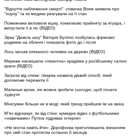
"Відчуття наближення смерті": співачка Вояж заявила про
"порчу" та як медики реагували на її стан
Пожежники виловили кішку, помилково прийняту за ягуара, і
випустили її в ліс (ВІДЕО)
Зірка "Дизель шоу" Вікторія Булітко позбулась фірмової
родимки на обличчі і показала фото до і після
Лось загнав зляканого чоловіка на дерево (ВІДЕО)
Мережа насмішила «пікантна» крадіжка у російському салоні
краси (ВІДЕО)
Загроза від спеки: лікарка назвала дієвий спосіб, який
допоможе пережити її
Маленькі кроки, які можна зробити сьогодні, щоб почати
худнути
Мінісумки більше не в моді: який тренд прийшов їм на зміну
М'яч відскакує, як від стіни: кумедне відео з футбольними
«навичками» Путіна підриває інтернет
«Не могла навіть йти»: Дорофєєва приголомшила зізнанням
про свій стан протягом останніх 6 місяців