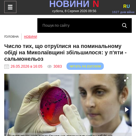
НОВИНИ
N
R
U
субота, 8 Серпня 2026 09:56
1627 днів війни
ГОЛОВНА
НОВИНИ
Число тих, що отруїлися на поминальному
обіді на Миколаївщині збільшилося: у п'яти -
сальмонельоз
читать на русском
26.05.2026 в 16:05
3083
Число тих, що отруїлися на поминальному обіді на