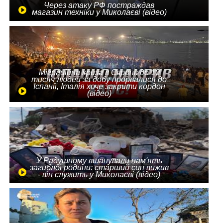
Через атаку РФ постраждав
магазин техніки у Миколаєві (відео)
Міграційна криза в Європі: до 10
тисяч людей за добу прорвалися до
Іспанії, Італія хоче закрити кордон
(відео)
У Радушному вшанували пам'ять
загиблої родини: старший син вижив
- він служить у Миколаєві (відео)