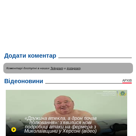
Додати коментар
Коментарі доступні в наших
Telegram
и
instagram
.
Відеоновини
АРХІВ
«Дружина втекла, а дрон почав
полювання»: з'явилися нові
подробиці атаки на фермера з
Миколаївщини у Херсоні (відео)