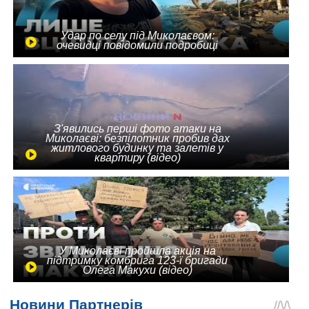
Удар по селу під Миколаєвом:
очевидці повідомили подробиці
З'явились перші фото атаки на
Миколаєві: безпілотник пробив дах
житлового будинку та залетів у
квартиру (відео)
У Миколаєві пройшла акція на
підтримку комбрига 123-ї бригади
Олега Макухи (відео)