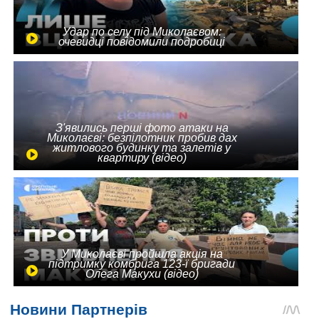
Удар по селу під Миколаєвом:
очевидці повідомили подробиці
З'явились перші фото атаки на
Миколаєві: безпілотник пробив дах
житлового будинку та залетів у
квартиру (відео)
У Миколаєві пройшла акція на
підтримку комбрига 123-ї бригади
Олега Макухи (відео)