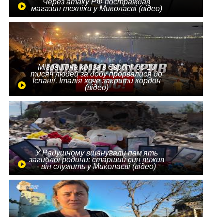
Через атаку РФ постраждав
магазин техніки у Миколаєві (відео)
Міграційна криза в Європі: до 10
тисяч людей за добу прорвалися до
Іспанії, Італія хоче закрити кордон
(відео)
У Радушному вшанували пам'ять
загиблої родини: старший син вижив
- він служить у Миколаєві (відео)