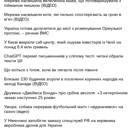
Мережа насмішила велелюбна кішка, що потоваришувала з
пійманою мишкою (ВІДЕО)
Мережа насмішили коти, які пильно спостерігають за грою в
м'яч (ВІДЕО)
Україна готова долучитися до місії з розмінування Ормузької
протоки, – речник ВМС
У Києві викрили call-центр, який ошукав інвесторів із Чехії на
понад 8,4 млн гривень
ChatGPT переміг письменників у сліпому тесті: читачі обрали
тексти ШІ
Що коїться з тілом, коли ви лягаєте після півночі
Близько 230 будинків згоріли в поселенні корінних народів на
заході Канади (ВІДЕО)
Дружина «Джеймса Бонда» про срібне весілля: «З нетерпінням
чекаю наступних 25 років»
Умора: собака перервав футбольний матч і «відзначився» на
газоні (відео)
У Німеччині запобігли замаху спецслужб РФ на керівника
виробника дронів для України