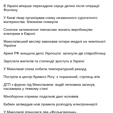
В Україні вперше пересадили серце дитині після операції
Фонтену
У Києві лікар організував схему незаконного сурогатного
материнства: близнюки померли
Сонячне затемнення тимчасово знизить виробництво
електрики в Європі
Миколаївський весляр завоював чотири медалі на чемпіонаті
України
Армія РФ знищила депо Укрпошти: загинули дві співробітниці
Зарплати вчителів та стипендії зростуть в Україні
У Миколаєві спека побила температурний рекорд
Постріли в центрі Кривого Рогу: є поранений, стрілець втік
ДТП з фурою під Миколаєвом: водій легковика загинув,
пасажирка у тяжкому стані
Міноборони отримає податкові дані чоловіків
Кабмін затвердив нові правила розподілу електроенергії
У Миколаєві зіткнулися два «Фольксвагени»