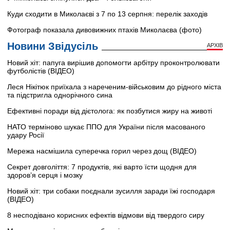
Куди сходити в Миколаєві з 7 по 13 серпня: перелік заходів
Фотограф показала дивовижних птахів Миколаєва (фото)
Новини Звідусіль
АРХІВ
Новий хіт: папуга вирішив допомогти арбітру проконтролювати
футболістів (ВІДЕО)
Леся Нікітюк приїхала з нареченим-військовим до рідного міста
та підстригла однорічного сина
Ефективні поради від дієтолога: як позбутися жиру на животі
НАТО терміново шукає ППО для України після масованого
удару Росії
Мережа насмішила суперечка горил через дощ (ВІДЕО)
Секрет довголіття: 7 продуктів, які варто їсти щодня для
здоров’я серця і мозку
Новий хіт: три собаки поєднали зусилля заради їжі господаря
(ВІДЕО)
8 несподівано корисних ефектів відмови від твердого сиру