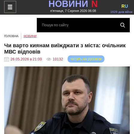
НОВИНИ
N
R
U
п'ятниця, 7 Серпня 2026 06:08
1626 днів війни
ГОЛОВНА
НОВИНИ
Чи варто киянам виїжджати з міста: очільник
МВС відповів
читать на русском
26.05.2026 в 21:00
10132