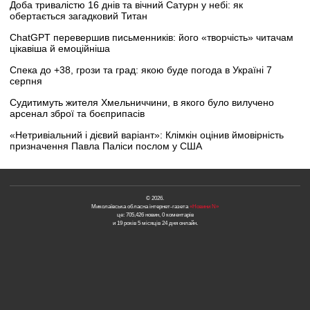
Доба тривалістю 16 днів та вічний Сатурн у небі: як
обертається загадковий Титан
ChatGPT перевершив письменників: його «творчість» читачам
цікавіша й емоційніша
Спека до +38, грози та град: якою буде погода в Україні 7
серпня
Судитимуть жителя Хмельниччини, в якого було вилучено
арсенал зброї та боєприпасів
«Нетривіальний і дієвий варіант»: Клімкін оцінив ймовірність
призначення Павла Паліси послом у США
© 2026.
Миколаївська обласна інтернет-газета
«Новини N»
це: 705,426 новин, 0 коментарів
и 19 років 5 місяців 24 дня онлайн.