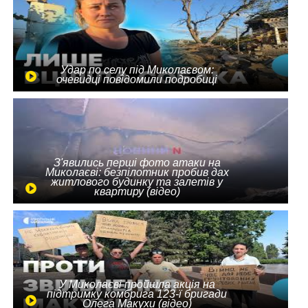
Удар по селу під Миколаєвом:
очевидці повідомили подробиці
З'явились перші фото атаки на
Миколаєві: безпілотник пробив дах
житлового будинку та залетів у
квартиру (відео)
У Миколаєві пройшла акція на
підтримку комбрига 123-ї бригади
Олега Макухи (відео)