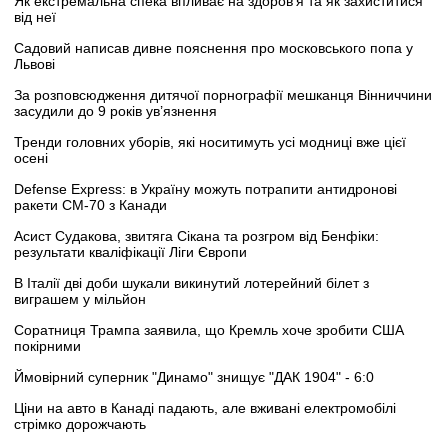
Як екстремальна спека впливає на здоров’я та як захиститися
від неї
Садовий написав дивне пояснення про московського попа у
Львові
За розповсюдження дитячої порнографії мешканця Вінниччини
засудили до 9 років ув’язнення
Тренди головних уборів, які носитимуть усі модниці вже цієї
осені
Defense Express: в Україну можуть потрапити антидронові
ракети CM-70 з Канади
Асист Судакова, звитяга Сікана та розгром від Бенфіки:
результати кваліфікації Ліги Європи
В Італії дві доби шукали викинутий лотерейний білет з
виграшем у мільйон
Соратниця Трампа заявила, що Кремль хоче зробити США
покірними
Ймовірний суперник "Динамо" знищує "ДАК 1904" - 6:0
Ціни на авто в Канаді падають, але вживані електромобілі
стрімко дорожчають