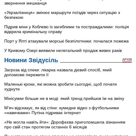
звернення мешканця
«Укрзалізниця» змінює маршрути поїздів через ситуацію з
безпекою
Підрив міни у Коблево із загиблими та постраждалими: поліція
відкрила кримінальну справу
Порт у Ялті атакували морські безпілотники: почалася пожежа
У Кривому Озері виявили нелегальний продаж живих раків
Новини Звідусіль
АРХІВ
Загроза від спеки: лікарка назвала дієвий спосіб, який
допоможе пережити її
Маленькі кроки, які можна зробити сьогодні, щоб почати
худнути
Мінісумки більше не в моді: який тренд прийшов їм на зміну
М'яч відскакує, як від стіни: кумедне відео з футбольними
«навичками» Путіна підриває інтернет
«Не могла навіть йти»: Дорофєєва приголомшила зізнанням
про свій стан протягом останніх 6 місяців