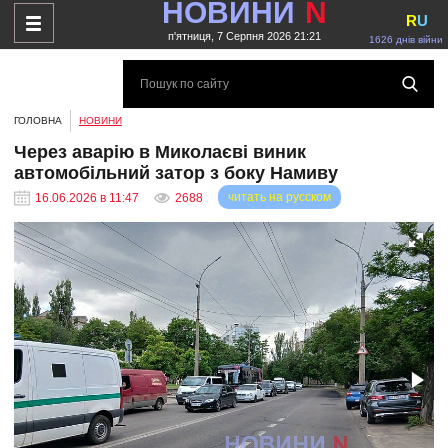
НОВИНИ
N
R
U
п'ятниця, 7 Серпня 2026 21:21
1626 днів війни
ГОЛОВНА
НОВИНИ
Через аварію в Миколаєві виник
автомобільний затор з боку Намиву
читать на русском
16.06.2026 в 11:47
2688