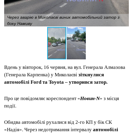
Через аварію в Миколаєві виник автомобільний затор з
боку Намиву
Вдень у вівторок, 16 червня, на вул. Генерала Алмазова
(Генерала Карпенка) у Миколаєві
зіткнулися
автомобілі Ford та Toyota – утворився затор.
Про це повідомляє кореспондент «
Новин-N
» з місця
події.
Обидва автомобілі рухалися від 2-го КП у бік СК
«Надія». Через недотримання інтервалу
автомобілі