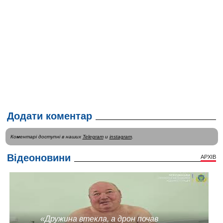
Додати коментар
Коментарі доступні в наших
Telegram
и
instagram
.
Відеоновини
АРХІВ
«Дружина втекла, а дрон почав