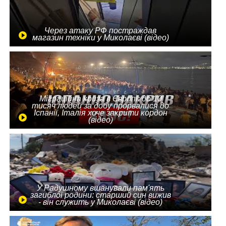
Через атаку РФ постраждав
магазин техніки у Миколаєві (відео)
Міграційна криза в Європі: до 10
тисяч людей за добу прорвалися до
Іспанії, Італія хоче закрити кордон
(відео)
У Радушному вшанували пам'ять
загиблої родини: старший син вижив
- він служить у Миколаєві (відео)