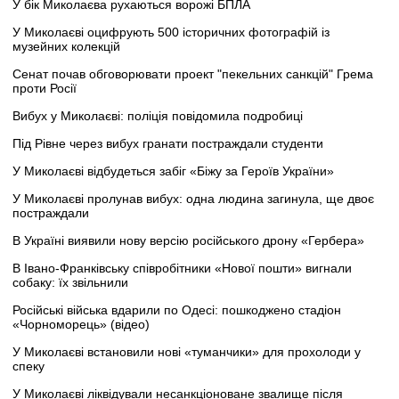
У бік Миколаєва рухаються ворожі БПЛА
У Миколаєві оцифрують 500 історичних фотографій із
музейних колекцій
Сенат почав обговорювати проект "пекельних санкцій" Грема
проти Росії
Вибух у Миколаєві: поліція повідомила подробиці
Під Рівне через вибух гранати постраждали студенти
У Миколаєві відбудеться забіг «Біжу за Героїв України»
У Миколаєві пролунав вибух: одна людина загинула, ще двоє
постраждали
В Україні виявили нову версію російського дрону «Гербера»
В Івано-Франківську співробітники «Нової пошти» вигнали
собаку: їх звільнили
Російські війська вдарили по Одесі: пошкоджено стадіон
«Чорноморець» (відео)
У Миколаєві встановили нові «туманчики» для прохолоди у
спеку
У Миколаєві ліквідували несанкціоноване звалище після