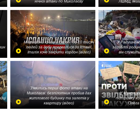
нічної атаки по Миколаєву
ЛШМД, який
Міграційна криза в Європі: до 10 тисяч
У Радушному
зин
людей за добу прорвалися до Іспанії,
загиблої родин
Італія хоче закрити кордон (відео)
він служить
З'явились перші фото атаки на
Миколаєві: безпілотник пробив дах
У Миколаєв
идці
житлового будинку та залетів у
підтримку ко
квартиру (відео)
Олега 