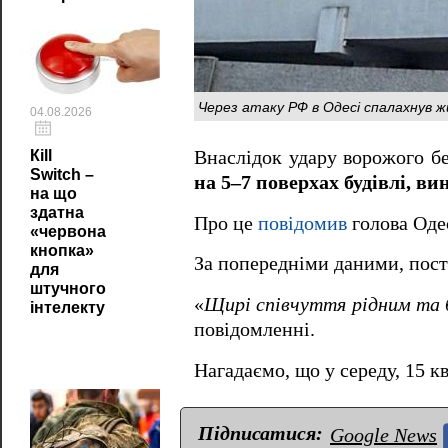
Через атаку РФ в Одесі спалахнув 
04.08.2026
Внаслідок удару ворожого б
Кill
Switch –
на 5–7 поверхах будівлі, в
на що
здатна
Про це
повідомив
голова Оде
«червона
кнопка»
За попередніми даними, пос
для
штучного
«
Щирі співчуття рідним та 
інтелекту
повідомленні.
Нагадаємо, що у середу, 15 к
Підписатися:
Google News