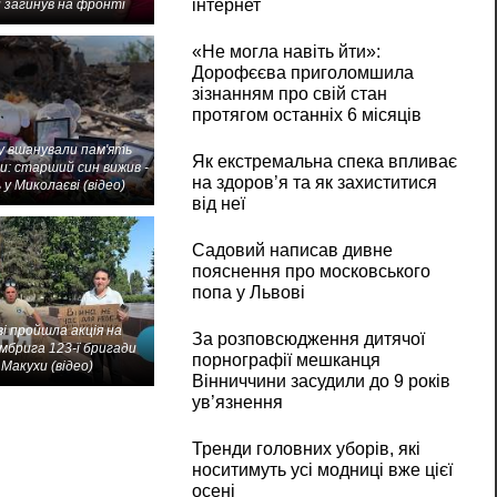
інтернет
 загинув на фронті
«Не могла навіть йти»:
Дорофєєва приголомшила
зізнанням про свій стан
протягом останніх 6 місяців
 вшанували пам'ять
Як екстремальна спека впливає
и: старший син вижив -
на здоров’я та як захиститися
 у Миколаєві (відео)
від неї
Садовий написав дивне
пояснення про московського
попа у Львові
і пройшла акція на
За розповсюдження дитячої
мбрига 123-ї бригади
порнографії мешканця
Макухи (відео)
Вінниччини засудили до 9 років
ув’язнення
Тренди головних уборів, які
носитимуть усі модниці вже цієї
осені