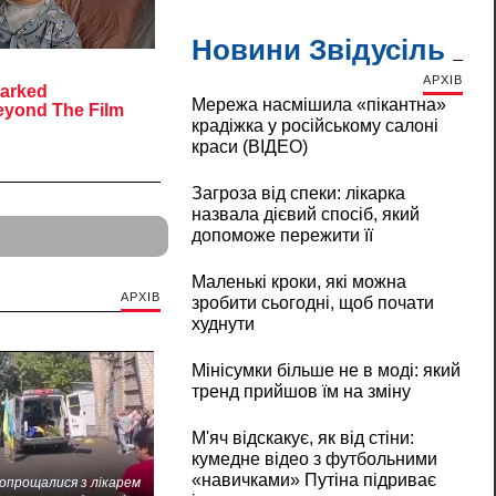
Новини Звідусіль
АРХІВ
Мережа насмішила «пікантна»
крадіжка у російському салоні
краси (ВІДЕО)
Загроза від спеки: лікарка
назвала дієвий спосіб, який
допоможе пережити її
Маленькі кроки, які можна
АРХІВ
зробити сьогодні, щоб почати
худнути
Мінісумки більше не в моді: який
тренд прийшов їм на зміну
М'яч відскакує, як від стіни:
кумедне відео з футбольними
«навичками» Путіна підриває
попрощалися з лікарем