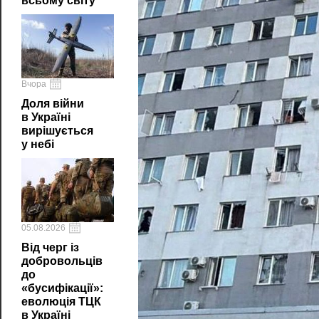
всьому світу
Вчора
Доля війни
в Україні
вирішується
у небі
05.08.2026
Від черг із
добровольців
до
«бусифікації»:
еволюція ТЦК
в Україні