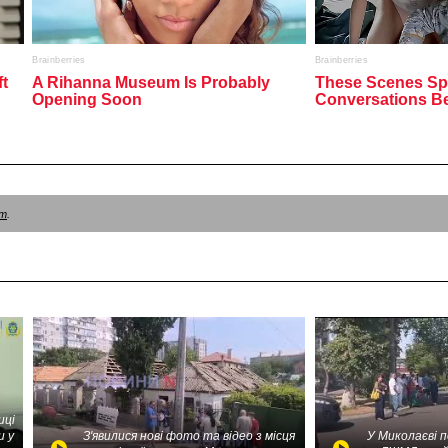
am
.
иці
и у
З'явилися нові фото та відео з місця
У Миколаєві 