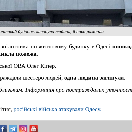
житловий будинок: загинула людина, 6 постраждали
езпілотника по житловому будинку в Одесі
пошкод
иникла пожежа.
ської ОВА Олег Кіпер.
траждали шестеро людей,
одна людина загинула.
близьким. Інформація про постраждалих уточнюєт
вітня,
російські війська атакували Одесу.