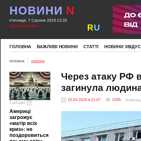
НОВИНИ
N
п'ятниця, 7 Серпня 2026 22:20
R
U
1626 днів війни
ГОЛОВНА
ВАЖЛИВІ НОВИНИ
СТАТТІ
НОВИНИ ЗВІДУС
ГОЛОВНА
НОВИНИ
Через атаку РФ 
загинула людина
15.04.2026 в 21:07
1595
Алексан
Сьогодні
Америці
загрожує
«матір всіх
криз»: не
поздоровиться