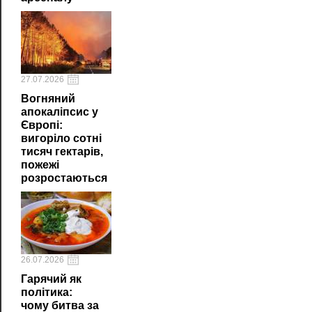
27.07.2026
Вогняний
апокаліпсис у
Європі:
вигоріло сотні
тисяч гектарів,
пожежі
розростаються
26.07.2026
Гарячий як
політика:
чому битва за