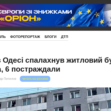
ІЛЬ
ФОТОРЕПОРТАЖ
БЛОГИ
ДТП
в Одесі спалахнув житловий б
, 6 постраждали
др Пепелов
читать на русском