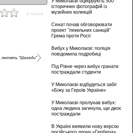
У Миколаєві оцифрують 500
історичних фотографій із
музейних колекцій
4 голоса
Сенат почав обговорювати
проект "пекельних санкцій"
Грема проти Росії
Вибух у Миколаєві: поліція
повідомила подробиці
и летять "Шахеди"
Під Рівне через вибух гранати
постраждали студенти
У Миколаєві відбудеться забіг
«Біжу за Героїв України»
У Миколаєві пролунав вибух:
одна людина загинула, ще двоє
постраждали
В Україні виявили нову версію
російського дрону «Гербера»