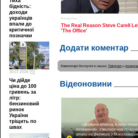
Тиха
бідність:
доходи
українців
впали до
критичної
позначки
Додати коментар
Коментарі доступні в наших
Telegram
и
instagr
30.07.2026
Чи дійде
Відеоновини
ціна до 100
гривень за
літр:
бензиновий
ринок
України
тріщить по
«Дружина втекла, а дрон почав
швах
полювання»: з'явилися нові подроб
атаки на фермера з Миколаївщин