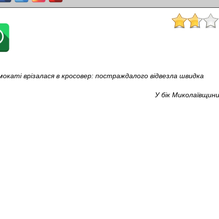
окаті врізалася в кросовер: постраждалого відвезла швидка
У бік Миколаївщин