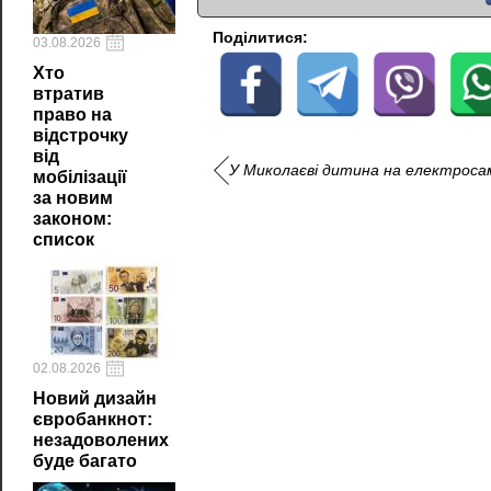
Поділитися:
03.08.2026
Хто
втратив
право на
відстрочку
від
У Миколаєві дитина на електросам
мобілізації
за новим
законом:
список
02.08.2026
Новий дизайн
євробанкнот:
незадоволених
буде багато