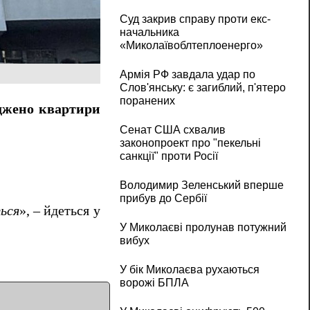
Суд закрив справу проти екс-
начальника
«Миколаївоблтеплоенерго»
Армія РФ завдала удар по
Слов'янську: є загиблий, п'ятеро
поранених
жено квартири
Сенат США схвалив
законопроект про "пекельні
санкції" проти Росії
Володимир Зеленський вперше
прибув до Сербії
ься
», – йдеться у
У Миколаєві пролунав потужний
вибух
У бік Миколаєва рухаються
ворожі БПЛА