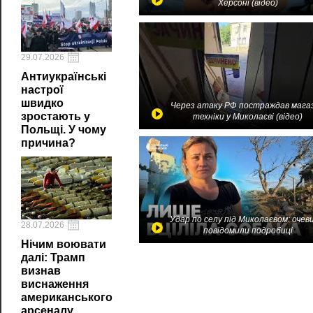
Херсоні (відео)
29.07.2026
Антиукраїнські
настрої
швидко
Через атаку РФ постраждав мага
зростають у
техніки у Миколаєві (відео)
Польщі. У чому
причина?
Удар по селу під Миколаєвом: очев
28.07.2026
повідомили подробиці
Нічим воювати
далі: Трамп
визнав
виснаження
американського
арсеналу