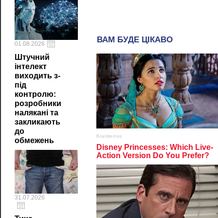
01.08.2026
Штучний
інтелект
виходить з-
під
контролю:
розробники
налякані та
закликають
до
обмежень
31.07.2026