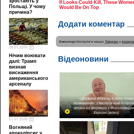
зростають у
Польщі. У чому
причина?
Додати коментар
Коментарі доступні в наших
Telegram
и
instagr
28.07.2026
Нічим воювати
Відеоновини
далі: Трамп
визнав
виснаження
американського
арсеналу
«Дружина втекла, а дрон почав
полювання»: з'явилися нові подроб
атаки на фермера з Миколаївщин
Херсоні (відео)
27.07.2026
Вогняний
апокаліпсис у