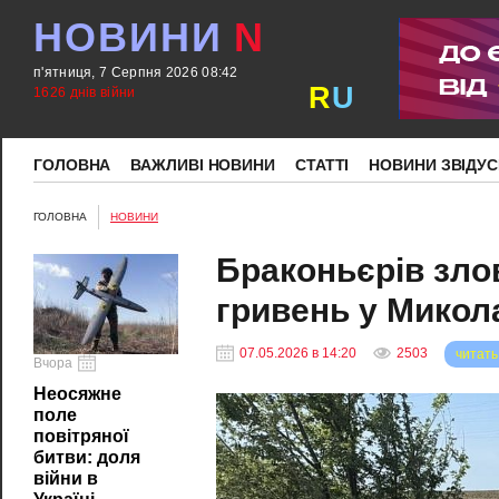
НОВИНИ
N
п'ятниця, 7 Серпня 2026 08:42
R
U
1626 днів війни
ГОЛОВНА
ВАЖЛИВІ НОВИНИ
СТАТТІ
НОВИНИ ЗВІДУС
ГОЛОВНА
НОВИНИ
Браконьєрів зло
гривень у Микола
07.05.2026 в 14:20
2503
читать
Вчора
Неосяжне
поле
повітряної
битви: доля
війни в