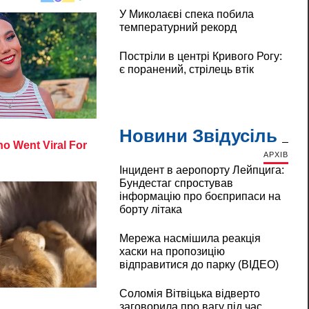
У Миколаєві спека побила
температурний рекорд
Постріли в центрі Кривого Рогу:
є поранений, стрілець втік
Новини Звідусіль
АРХІВ
Інцидент в аеропорту Лейпцига:
Бундестаг спростував
інформацію про боєприпаси на
борту літака
Мережа насмішила реакція
хаски на пропозицію
відправитися до парку (ВІДЕО)
Соломія Вітвіцька відверто
заговорила про вагу під час