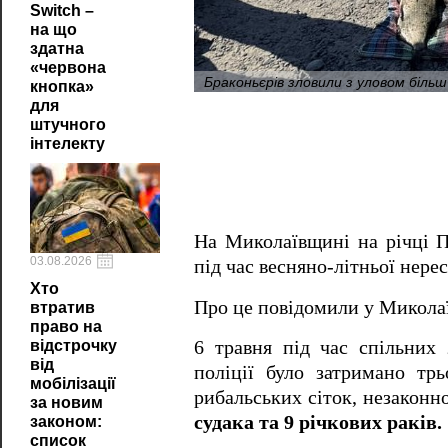
Switch –
на що
здатна
«червона
Браконьєрів зловили з уловом більш
кнопка»
для
штучного
інтелекту
На Миколаївщині на річці П
03.08.2026
під час весняно-літньої нере
Хто
Про це повідомили у Микола
втратив
право на
відстрочку
6 травня під час спільних 
від
поліції було затримано тр
мобілізації
рибальських сіток, незаконн
за новим
судака та 9 річкових раків.
законом:
список