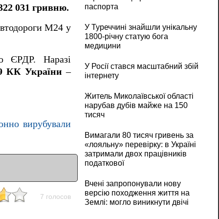
322 031 гривню.
паспорта
автодороги М24 у
У Туреччині знайшли унікальну
1800-річну статую бога
медицини
до ЄРДР. Наразі
У Росії стався масштабний збій
49 КК України
–
інтернету
Житель Миколаївської області
нарубав дубів майже на 150
тисяч
конно вирубували
Вимагали 80 тисяч гривень за
«лояльну» перевірку: в Україні
затримали двох працівників
податкової
Вчені запропонували нову
версію походження життя на
7 голосов
Землі: могло виникнути двічі