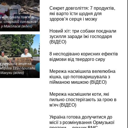
Секрет довголіття: 7 продуктів,
які варто їсти щодня для
 вшанували пам'ять
здоров’я серця і мозку
и: старший син вижив -
 у Миколаєві (відео)
Новий хіт: три собаки поєднали
зусилля заради їжі господаря
(ВІДЕО)
8 несподівано корисних ефектів
відмови від твердого сиру
і пройшла акція на
мбрига 123-ї бригади
Мережа насмішила велелюбна
Макухи (відео)
кішка, що потоваришувала з
пійманою мишкою (ВІДЕО)
Мережа насмішили коти, які
пильно спостерігають за грою в
м'яч (ВІДЕО)
Україна готова долучитися до
місії з розмінування Ормузької
протоки, – речник ВМС