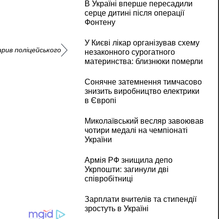
В Україні вперше пересадили
серце дитині після операції
Фонтену
У Києві лікар організував схему
дарив поліцейського
незаконного сурогатного
материнства: близнюки померли
Сонячне затемнення тимчасово
знизить виробництво електрики
в Європі
Миколаївський весляр завоював
чотири медалі на чемпіонаті
України
Армія РФ знищила депо
Укрпошти: загинули дві
співробітниці
Зарплати вчителів та стипендії
зростуть в Україні