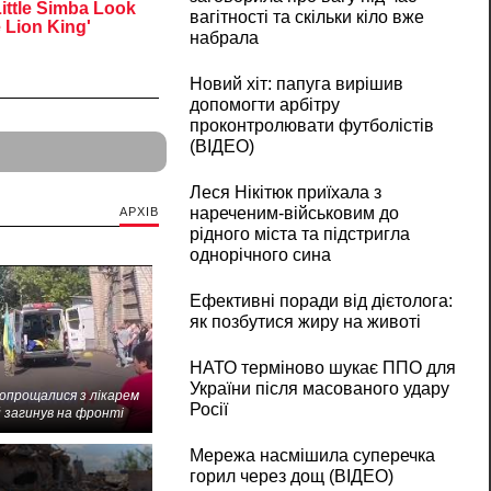
вагітності та скільки кіло вже
набрала
Новий хіт: папуга вирішив
допомогти арбітру
проконтролювати футболістів
(ВІДЕО)
Леся Нікітюк приїхала з
нареченим-військовим до
АРХІВ
рідного міста та підстригла
однорічного сина
Ефективні поради від дієтолога:
як позбутися жиру на животі
НАТО терміново шукає ППО для
України після масованого удару
попрощалися з лікарем
Росії
 загинув на фронті
Мережа насмішила суперечка
горил через дощ (ВІДЕО)