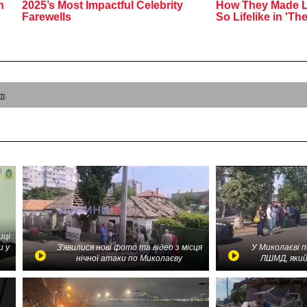
am
.
иці
и у
З'явилися нові фото та відео з місця
У Миколаєві 
нічної атаки по Миколаєву
ЛШМД, який