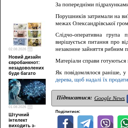
За попередніми підрахункам
Порушників затримали на виї
межах Олександрівської гром
Слідчо-оперативна група п
вирішується питання про ві
незаконне зайняття рибним 
02.08.2026
Новий дизайн
Матеріали справи готуються п
євробанкнот:
незадоволених
Як повідомлялося раніше, у
буде багато
дерева, щоб надалі їх продати
Підписатися:
Google News
01.08.2026
Поділитися:
Штучний
інтелект
виходить з-