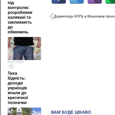
під
контролю:
розробники
Директору КОПу в Миколаєві призна
налякані та
закликають
до
обмежень
31.07.2026
Тиха
бідність:
доходи
українців
впали до
критичної
позначки