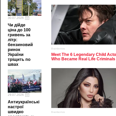
30.07.2026
Чи дійде
ціна до 100
гривень за
літр:
бензиновий
ринок
України
тріщить по
швах
29.07.2026
Антиукраїнські
настрої
швидко