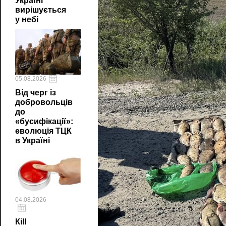
Україні
вирішується
у небі
05.08.2026
Від черг із
добровольців
до
«бусифікації»:
еволюція ТЦК
в Україні
04.08.2026
Кill