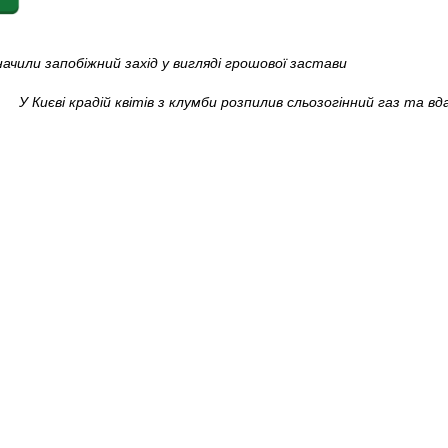
чили запобіжний захід у вигляді грошової застави
У Києві крадій квітів з клумби розпилив сльозогінний газ та в