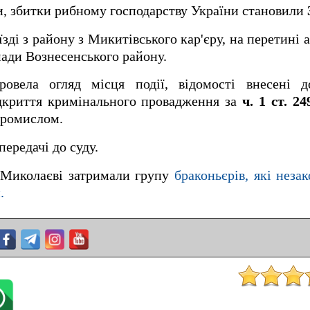
и, збитки рибному господарству України становили
зді з району з Микитівського кар'єру, на перетині 
ади Вознесенського району.
ровела огляд місця події, відомості внесені 
дкриття кримінального провадження за
ч. 1 ст. 2
промислом.
ередачі до суду.
 Миколаєві затримали групу
браконьєрів, які неза
.