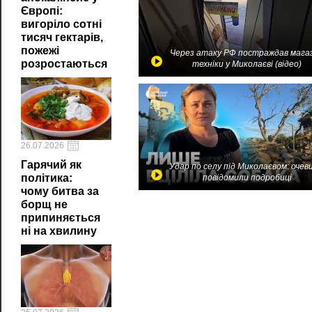
Європі:
вигоріло сотні
тисяч гектарів,
пожежі
Через атаку РФ постраждав мага
розростаються
техніки у Миколаєві (відео)
26.07.2026
Гарячий як
Удар по селу під Миколаєвом: очев
політика:
повідомили подробиці
чому битва за
борщ не
припиняється
ні на хвилину