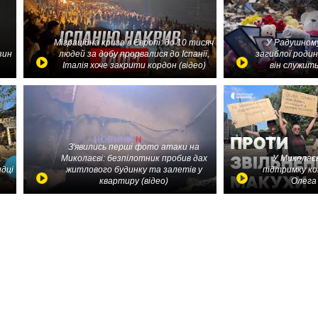
Міграційна криза в Європі: до 10 тисяч
У Радушному
зин
людей за добу прорвалися до Іспанії,
загиблої родин
Італія хоче закрити кордон (відео)
він служить
З'явились перші фото атаки на
Миколаєві: безпілотник пробив дах
У Миколаєв
идці
житлового будинку та залетів у
підтримку ко
квартиру (відео)
Олега 