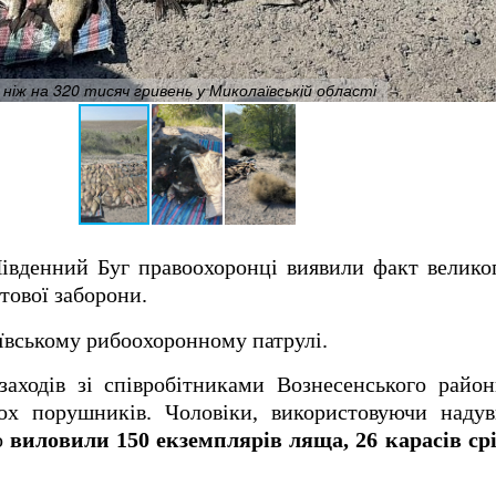
 ніж на 320 тисяч гривень у Миколаївській області
івденний Буг правоохоронці виявили факт велико
стової заборони.
ївському рибоохоронному патрулі.
заходів зі співробітниками Вознесенського райо
ьох порушників. Чоловіки, використовуючи наду
о
виловили 150 екземплярів ляща, 26 карасів срі