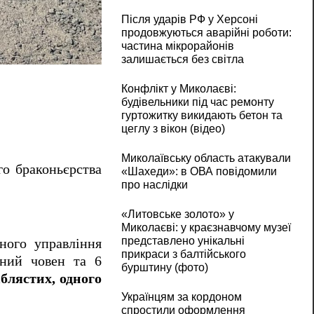
Після ударів РФ у Херсоні
продовжуються аварійні роботи:
частина мікрорайонів
Браконьєрів зловили з уловом більш ніж на
залишається без світла
Конфлікт у Миколаєві:
будівельники під час ремонту
гуртожитку викидають бетон та
цеглу з вікон (відео)
Миколаївську область атакували
го браконьєрства
«Шахеди»: в ОВА повідомили
про наслідки
«Литовське золото» у
Миколаєві: у краєзнавчому музеї
представлено унікальні
нного управління
прикраси з балтійського
вний човен та 6
бурштину (фото)
блястих, одного
Українцям за кордоном
спростили оформлення