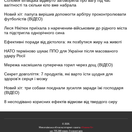
Соломія Вітвіцька відверто заговорила про вагу під час
вагітності та скільки кіло вже набрала
Новий хіт: папуга вирішив допомогти арбітру проконтролювати
футболістів (ВІДЕО)
Леся Нікітюк приїхала з нареченим-військовим до рідного міста
та підстригла однорічного сина
Ефективні поради від дієтолога: як позбутися жиру на животі
НАТО терміново шукає ППО для України після масованого
удару Росії
Мережа насмішила суперечка горил через дощ (ВІДЕО)
Секрет довголіття: 7 продуктів, які варто їсти щодня для
здоров’я серця і мозку
Новий хіт: три собаки поєднали зусилля заради їжі господаря
(ВІДЕО)
8 несподівано корисних ефектів відмови від твердого сиру
© 2026.
Миколаївська обласна інтернет-газета
«Новини N»
це: 705,388 новин, 0 коментарів