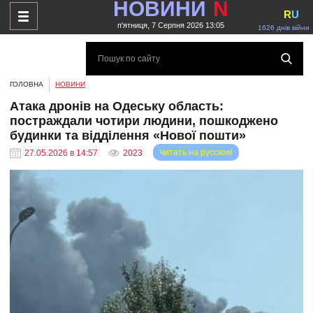
НОВИНИ
N
R
U
п'ятниця, 7 Серпня 2026 13:05
1626 днів війни
ГОЛОВНА
НОВИНИ
Атака дронів на Одеську область:
постраждали чотири людини, пошкоджено
будинки та відділення «Нової пошти»
читать на русском
27.05.2026 в 14:57
2023