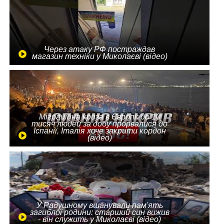
Через атаку РФ постраждав
магазин техніки у Миколаєві (відео)
Міграційна криза в Європі: до 10
тисяч людей за добу прорвалися до
Іспанії, Італія хоче закрити кордон
(відео)
У Радушному вшанували пам'ять
загиблої родини: старший син вижив
- він служить у Миколаєві (відео)