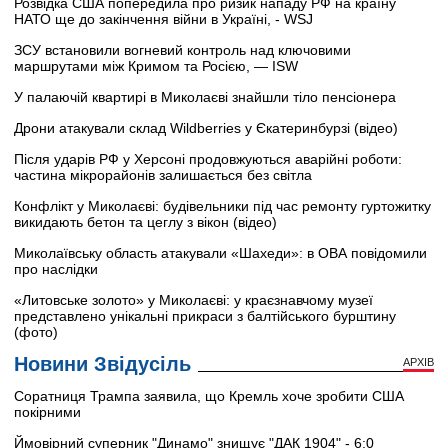
Розвідка США попередила про ризик нападу РФ на країну
НАТО ще до закінчення війни в Україні, - WSJ
ЗСУ встановили вогневий контроль над ключовими
маршрутами між Кримом та Росією, — ISW
У палаючій квартирі в Миколаєві знайшли тіло пенсіонера
Дрони атакували склад Wildberries у Єкатеринбурзі (відео)
Після ударів РФ у Херсоні продовжуються аварійні роботи:
частина мікрорайонів залишається без світла
Конфлікт у Миколаєві: будівельники під час ремонту гуртожитку
викидають бетон та цеглу з вікон (відео)
Миколаївську область атакували «Шахеди»: в ОВА повідомили
про наслідки
«Литовське золото» у Миколаєві: у краєзнавчому музеї
представлено унікальні прикраси з балтійського бурштину
(фото)
Новини Звідусіль
АРХІВ
Соратниця Трампа заявила, що Кремль хоче зробити США
покірними
Ймовірний суперник "Динамо" знищує "ДАК 1904" - 6:0