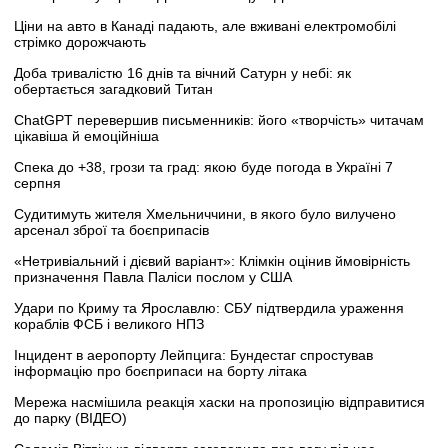
Ціни на авто в Канаді падають, але вживані електромобілі
стрімко дорожчають
Доба тривалістю 16 днів та вічний Сатурн у небі: як
обертається загадковий Титан
ChatGPT перевершив письменників: його «творчість» читачам
цікавіша й емоційніша
Спека до +38, грози та град: якою буде погода в Україні 7
серпня
Судитимуть жителя Хмельниччини, в якого було вилучено
арсенал зброї та боєприпасів
«Нетривіальний і дієвий варіант»: Клімкін оцінив ймовірність
призначення Павла Паліси послом у США
Удари по Криму та Ярославлю: СБУ підтвердила ураження
кораблів ФСБ і великого НПЗ
Інцидент в аеропорту Лейпцига: Бундестаг спростував
інформацію про боєприпаси на борту літака
Мережа насмішила реакція хаски на пропозицію відправитися
до парку (ВІДЕО)