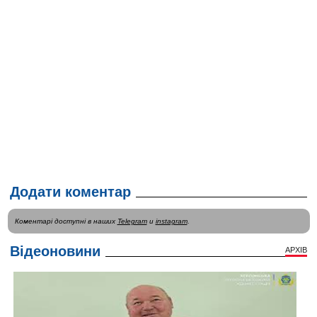
Додати коментар
Коментарі доступні в наших
Telegram
и
instagram
.
Відеоновини
АРХІВ