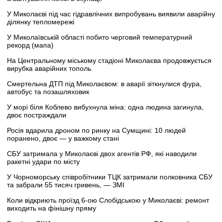
У Миколаєві під час гідравлічних випробувань виявили аварійну
ділянку тепломережі
У Миколаївській області побито черговий температурний
рекорд (мапа)
На Центральному міському стадіоні Миколаєва продовжується
вирубка аварійних тополь
Смертельна ДТП під Миколаєвом: в аварії зіткнулися фура,
автобус та позашляховик
У морі біля Коблево вибухнула міна: одна людина загинула,
двоє постраждали
Росія вдарила дроном по ринку на Сумщині: 10 людей
поранено, двоє — у важкому стані
СБУ затримала у Миколаєві двох агентів РФ, які наводили
ракетні удари по місту
У Чорноморську співробітники ТЦК затримали полковника СБУ
та забрали 55 тисяч гривень, — ЗМІ
Коли відкриють проїзд 6-ою Слобідською у Миколаєві: ремонт
виходить на фінішну пряму