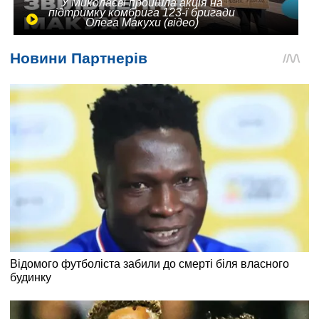
У Миколаєві пройшла акція на
підтримку комбрига 123-ї бригади
Олега Макухи (відео)