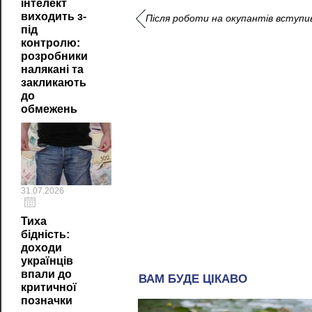
інтелект
виходить з-
Після роботи на окупантів вступив
під
контролю:
розробники
налякані та
закликають
до
обмежень
31.07.2026
Тиха
бідність:
доходи
українців
впали до
критичної
позначки