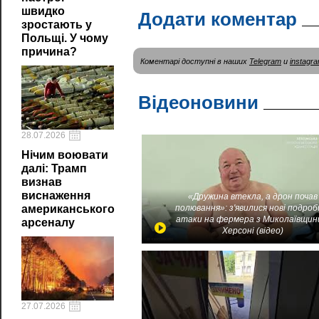
швидко
Додати коментар
зростають у
Польщі. У чому
причина?
Коментарі доступні в наших
Telegram
и
instagr
Відеоновини
28.07.2026
Нічим воювати
далі: Трамп
визнав
виснаження
«Дружина втекла, а дрон почав
полювання»: з'явилися нові подроб
американського
атаки на фермера з Миколаївщин
арсеналу
Херсоні (відео)
27.07.2026