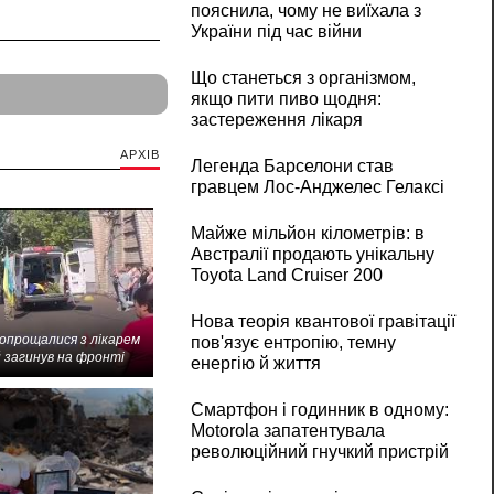
пояснила, чому не виїхала з
України під час війни
Що станеться з організмом,
якщо пити пиво щодня:
застереження лікаря
АРХІВ
Легенда Барселони став
гравцем Лос-Анджелес Гелаксі
Майже мільйон кілометрів: в
Австралії продають унікальну
Toyota Land Cruiser 200
Нова теорія квантової гравітації
попрощалися з лікарем
пов'язує ентропію, темну
 загинув на фронті
енергію й життя
Смартфон і годинник в одному:
Motorola запатентувала
революційний гнучкий пристрій