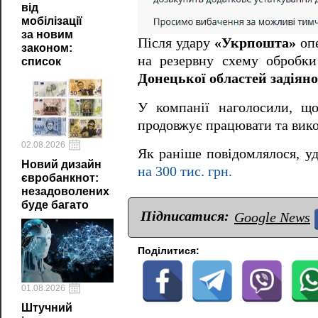
від
мобілізації
за новим
Після удару
«Укрпошта»
опе
законом:
на резервну схему обробки
список
Донецької областей задіяно
У компанії наголосили, що
продовжує працювати та вико
02.08.2026
Як раніше повідомлялося, у
Новий дизайн
на 300 тис. грн.
євробанкнот:
незадоволених
буде багато
Підписатися:
Google News
Поділитися:
01.08.2026
Штучний