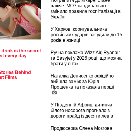
Потрапити до лікарні стане
важче: МОЗ кардинально
змінило правила госпіталізації в
Україні
У Харкові коригувальника
російських ударів засудили до 15
років в'язниці
Ручна поклажа Wizz Air, Ryanair
та Easyjet у 2026 році: що можна
брати у літак
Наталка Денисенко офіційно
вийшла заміж за Юрія
Ярошенка та показала перші
У Південній Африці дитинча
білого носорога прогнало з
дороги прайд із десяти левів
Продюсерка Олена Мозгова