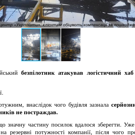
центр «Укрпошти»: клієнтам обіцяють компенсації за пошкодже
ійський
безпілотник атакував логістичний ха
ї.
потужним, внаслідок чого будівля зазнала
серйозн
тників не постраждав.
о значну частину посилок вдалося зберегти. Уже 
на резервні потужності компанії, після чого пр