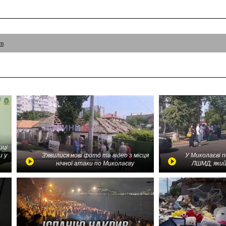
am
.
иці
и у
З'явилися нові фото та відео з місця
У Миколаєві 
нічної атаки по Миколаєву
ЛШМД, який