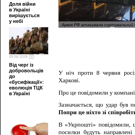
Доля війни
в Україні
вирішується
у небі
Армія РФ атакувала сортувальний 
05.08.2026
Від черг із
добровольців
У ніч проти 8 червня рос
до
Харкові.
«бусифікації»:
еволюція ТЦК
Про це повідомили у компані
в Україні
Зазначається, що удар був 
Попри це ніхто зі співробі
В «Укрпошті» повідомили, щ
посилки будуть направлені 