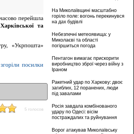
На Миколаївщині масштабно
горіло поле: вогонь перекинувся
мчасово перейшла
на дах будівлі
Харківської та
Небезпечні метеоявища: у
Миколаєві та області
уру, «Укрпошта»
погіршиться погода
Пентагон вимагає прискорити
виробництво зброї через війну з
 згоріли посилки
Іраном
Ракетний удар по Харкову: двоє
загиблих, 12 поранених, люди
під завалами
Росія завдала комбінованого
5 голосов
удару по Одесі: вісім
постраждалих та руйнування
Ворог атакував Миколаївську