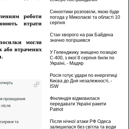
Синоптики розповіли, якою буде
вленням роботи
погода у Миколаєві та області 10
серпня
інюють втрати
Стан хворого на рак Байдена
значно погіршився
посилки могли
х або втрачених
У Геленджику знищено позицію
.
С-400, з якої 8 серпня били по
Україні, - Мадяр
Росія готує удари по енергетиці
Києва до Дня незалежності, -
ISW
Фінляндія відмовилася
передавати Україні ракети
Patriot
Після нічної атаки РФ Одеса
залишилася без світла та води