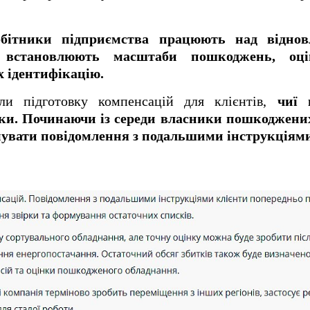
обітники підприємства працюють над відно
ці встановлюють масштаби пошкоджень, оц
х ідентифікацію.
ли підготовку компенсацій для клієнтів,
чиї 
аки. Починаючи із середи власники пошкоджени
мувати повідомлення з подальшими інструкціями