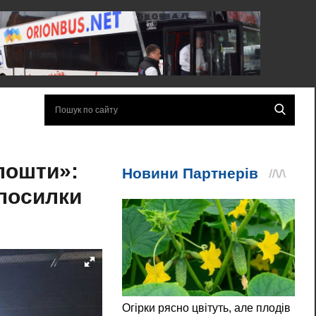
пошти»:
 посилки