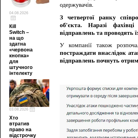
одержувачів.
04.08.2026
З четвертої ранку співр
об'єкта. Наразі фахів
Кill
відправлень та проводять ї
Switch –
на що
здатна
У компанії також розпоча
«червона
постраждати внаслідок ат
кнопка»
відправлень почнуть отри
для
штучного
інтелекту
03.08.2026
Хто
втратив
право на
відстрочку