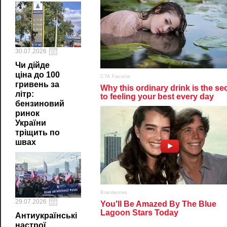
30.07.2026
Чи дійде
ціна до 100
гривень за
літр:
бензиновий
ринок
України
тріщить по
швах
29.07.2026
Антиукраїнські
настрої