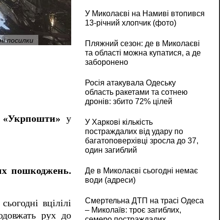
У Миколаєві на Намиві втопився
13-річний хлопчик (фото)
ні посилки
Армія РФ атакувала сортувальний центр 
Пляжний сезон: де в Миколаєві
та області можна купатися, а де
заборонено
Росія атакувала Одеську
область ракетами та сотнею
дронів: збито 72% цілей
б «Укрпошти»
у
У Харкові кількість
постраждалих від удару по
багатоповерхівці зросла до 37,
один загиблий
их пошкоджень.
Де в Миколаєві сьогодні немає
води (адреси)
Смертельна ДТП на трасі Одеса
сьогодні вцілілі
– Миколаїв: троє загиблих,
одовжать рух до
семеро постраждалих