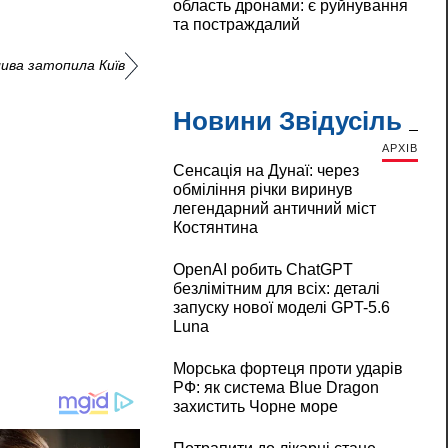
область дронами: є руйнування
та постраждалий
ива затопила Київ
Новини Звідусіль
АРХІВ
Сенсація на Дунаї: через
обміління річки виринув
легендарний античний міст
Костянтина
OpenAI робить ChatGPT
безлімітним для всіх: деталі
запуску нової моделі GPT-5.6
Luna
Морська фортеця проти ударів
РФ: як система Blue Dragon
захистить Чорне море