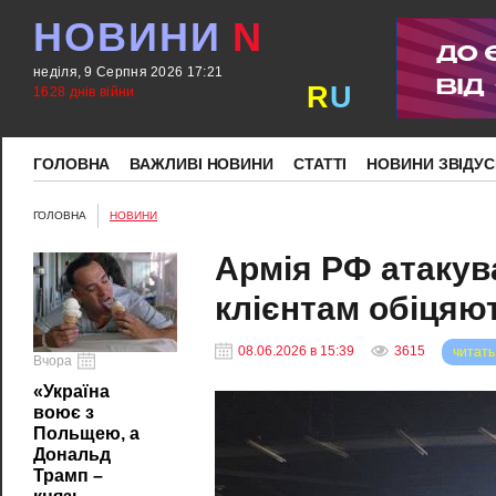
НОВИНИ
N
неділя, 9 Серпня 2026 17:21
R
U
1628 днів війни
ГОЛОВНА
ВАЖЛИВІ НОВИНИ
СТАТТІ
НОВИНИ ЗВІДУС
ГОЛОВНА
НОВИНИ
Армія РФ атакув
клієнтам обіцяю
08.06.2026 в 15:39
3615
читать
Вчора
«Україна
воює з
Польщею, а
Дональд
Трамп –