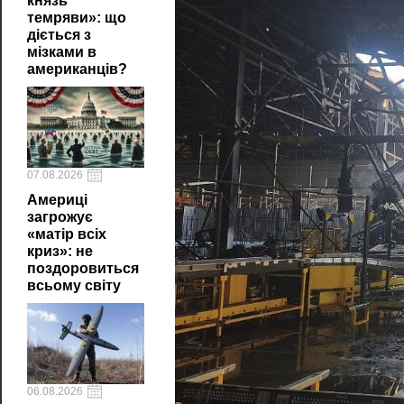
князь
темряви»: що
діється з
мізками в
американців?
07.08.2026
Америці
загрожує
«матір всіх
криз»: не
поздоровиться
всьому світу
06.08.2026