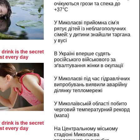
очікуються грози та спека до
+37°C
У Миколаєві прийомна сім'я
рятує дітей із неблагополучних
сімей: у дитини знайшли таргана
у вусі
В Україні вперше судять
російського військового за
зґвалтування жінки в окупації
У Миколаєві під час гідравлічних
випробувань виявили аварійну
ділянку тепломережі
У Миколаївській області побито
черговий температурний рекорд
(мапа)
На Центральному міському
стадіоні Миколаєва