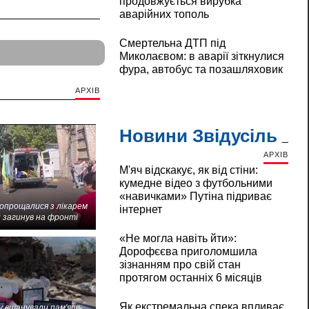
продовжується вирубка
аварійних тополь
Смертельна ДТП під
Миколаєвом: в аварії зіткнулися
фура, автобус та позашляховик
АРХІВ
Новини Звідусіль
АРХІВ
М'яч відскакує, як від стіни:
кумедне відео з футбольними
«навичками» Путіна підриває
попрощалися з лікарем
інтернет
 загинув на фронті
«Не могла навіть йти»:
Дорофєєва приголомшила
зізнанням про свій стан
протягом останніх 6 місяців
Як екстремальна спека впливає
 вшанували пам'ять