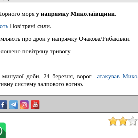
 Чорного моря
у напрямку Миколаївщини.
ють
Повітряні сили.
омляють про дрон у напрямку Очакова/Рибаківки.
лошено повітряну тривогу.
 минулої доби, 24 березня, ворог
атакував Мико
тивну систему залпового вогню.