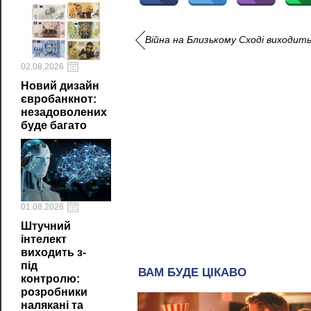
Війна на Близькому Сході виходить
02.08.2026
Новий дизайн
євробанкнот:
незадоволених
буде багато
01.08.2026
Штучний
інтелект
виходить з-
під
контролю:
розробники
налякані та