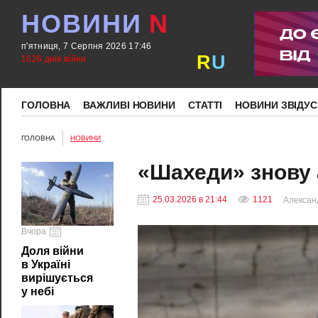
НОВИНИ
N
п'ятниця, 7 Серпня 2026 17:46
R
U
1626 днів війни
ГОЛОВНА
ВАЖЛИВІ НОВИНИ
СТАТТІ
НОВИНИ ЗВІДУС
ГОЛОВНА
НОВИНИ
«Шахеди» знову
25.03.2026 в 21:44
1121
Алексан
Вчора
Доля війни
в Україні
вирішується
у небі