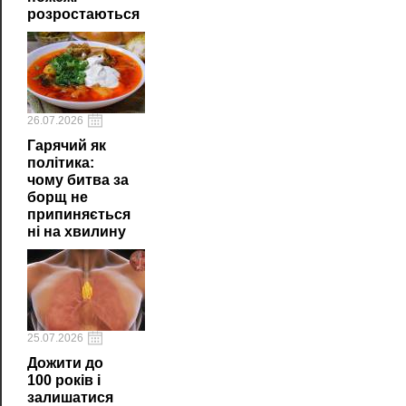
розростаються
26.07.2026
Гарячий як
політика:
чому битва за
борщ не
припиняється
ні на хвилину
25.07.2026
Дожити до
100 років і
залишатися