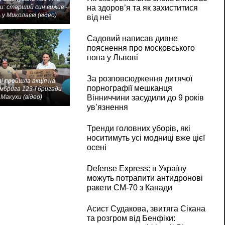
на здоров’я та як захиститися
и: старший син вижив -
 у Миколаєві (відео)
від неї
Садовий написав дивне
пояснення про московського
попа у Львові
За розповсюдження дитячої
і пройшла акція на
порнографії мешканця
мбрига 123-ї бригади
Вінниччини засудили до 9 років
Макухи (відео)
ув’язнення
Тренди головних уборів, які
носитимуть усі модниці вже цієї
осені
Defense Express: в Україну
можуть потрапити антидронові
ракети CM-70 з Канади
Асист Судакова, звитяга Сікана
та розгром від Бенфіки: