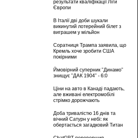
результати кваліфікації Ліги
Європи
В Італії дві доби шукали
викинутий лотерейний білет з
виграшем у мільйон
Соратниця Трампа заявила, що
Кремль хоче зробити США
покірними
Ймовірний суперник "Динамо"
знищує "ДАК 1904" - 6:0
Ціни на авто в Канаді падають,
але вживані електромобілі
стрімко дорожчають
Доба тривалістю 16 днів та
вічний Сатурн у небі: як
обертається загадковий Титан
ChatGPT перевершив