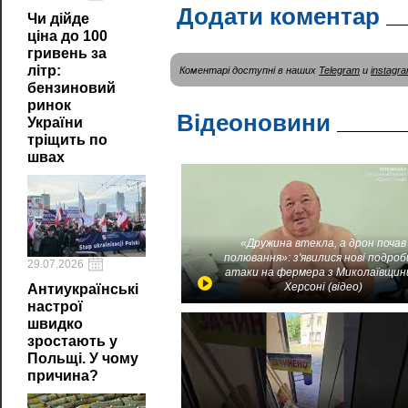
Додати коментар
Чи дійде
ціна до 100
гривень за
літр:
Коментарі доступні в наших
Telegram
и
instagr
бензиновий
ринок
Відеоновини
України
тріщить по
швах
«Дружина втекла, а дрон почав
полювання»: з'явилися нові подроб
29.07.2026
атаки на фермера з Миколаївщин
Херсоні (відео)
Антиукраїнські
настрої
швидко
зростають у
Польщі. У чому
причина?