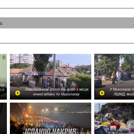
am
.
иці
и у
З'явилися нові фото та відео з місця
У Миколаєві 
нічної атаки по Миколаєву
ЛШМД, який
Міграційна криза в Європі: до 10 тисяч
У Радушному