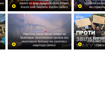
зин
людей за добу прорвалися до Іспанії,
загиблої родин
Італія хоче закрити кордон (відео)
він служить
З'явились перші фото атаки на
Миколаєві: безпілотник пробив дах
У Миколаєв
идці
житлового будинку та залетів у
підтримку ко
квартиру (відео)
Олега 