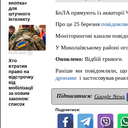
кнопка»
для
БпЛА прямують із акваторії
штучного
інтелекту
Про це 25 березня
повідомля
Моніторингові канали повід
У Миколаївському районі ого
03.08.2026
Оновлено:
Відбій тривоги.
Хто
втратив
Раніше ми повідомляли, що
право на
відстрочку
дронами
і застосовував реак
від
мобілізації
за новим
Підписатися:
Google News
законом:
список
Поділитися: