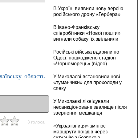
В Україні виявили нову версію
російського дрону «Гербера»
В Івано-Франківську
співробітники «Нової пошти»
вигнали собаку: їх звільнили
Російські війська вдарили по
Одесі: пошкоджено стадіон
«Чорноморець» (відео)
лаївську область
У Миколаєві встановили нові
«туманчики» для прохолоди у
спеку
У Миколаєві ліквідували
несанкціоноване звалище після
звернення мешканця
3 голоса
«Укрзалізниця» змінює
маршрути поїздів через
ситуацію з безпекою