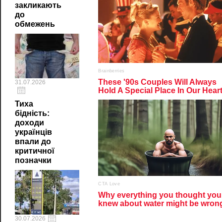
закликають
до
обмежень
31.07.2026
Тиха
бідність:
доходи
українців
впали до
критичної
позначки
30.07.2026