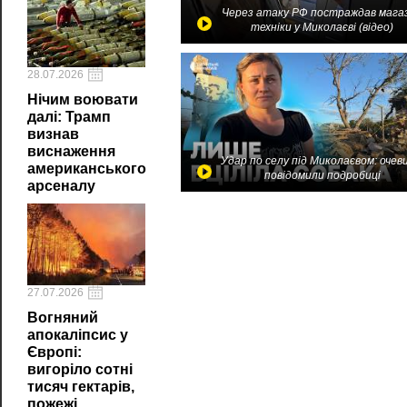
Через атаку РФ постраждав мага
техніки у Миколаєві (відео)
28.07.2026
Нічим воювати
далі: Трамп
визнав
виснаження
Удар по селу під Миколаєвом: очев
американського
повідомили подробиці
арсеналу
27.07.2026
Вогняний
апокаліпсис у
Європі:
вигоріло сотні
тисяч гектарів,
пожежі