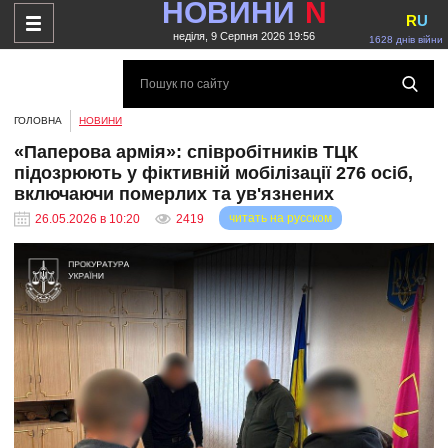
НОВИНИ
N
R
U
неділя, 9 Серпня 2026 19:56
1628 днів війни
ГОЛОВНА
НОВИНИ
«Паперова армія»: співробітників ТЦК
підозрюють у фіктивній мобілізації 276 осіб,
включаючи померлих та ув'язнених
читать на русском
26.05.2026 в 10:20
2419