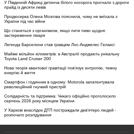
У Південній Африці дитинча білого носорога прогнало з дороги
прайд із десяти левів
Продюсерка Олена Мозгова пояснила, чому не виїхала з
України під час війни
Що станеться з організмом, якщо пити пиво щодня:
застереження лікаря
Легенда Барселони став гравцем Лос-Анджелес Гелаксі
Майже мільйон кілометрів: в Австралії продають унікальну
Toyota Land Cruiser 200
Нова теорія квантової гравітації пов'язує ентропію, темну
енергію й життя
Смартфон і годинник в одному: Motorola запатентувала
революційний гнучкий пристрій
Солідарність та підтримка: Чикаго офіційно проголосило
серпень 2026 року місяцем України
У Харкові внаслідок ДТП постраждали дев’ятеро людей -
розпочато розлідування