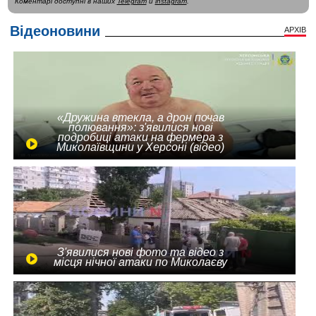
Коментарі доступні в наших
Telegram
и
instagram
.
Відеоновини
АРХІВ
«Дружина втекла, а дрон почав
полювання»: з'явилися нові
подробиці атаки на фермера з
Миколаївщини у Херсоні (відео)
З'явилися нові фото та відео з
місця нічної атаки по Миколаєву