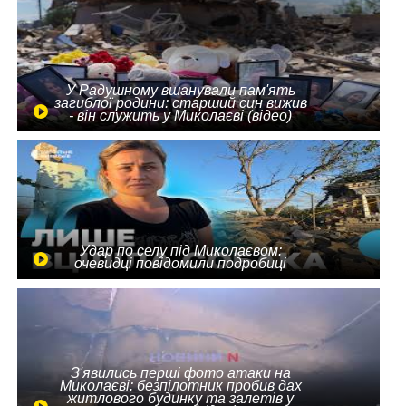
У Радушному вшанували пам'ять
загиблої родини: старший син вижив
- він служить у Миколаєві (відео)
Удар по селу під Миколаєвом:
очевидці повідомили подробиці
З'явились перші фото атаки на
Миколаєві: безпілотник пробив дах
житлового будинку та залетів у