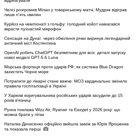
відреагували
Челсі розгромив Мілан у товариському матчі, Мудрик відіграв
лише п'ять хвилин
Курйоз на чемпіонаті з гольфу: голодний койот намагався
вкрасти пухнастий мікрофон
Сенсація на Дунаї: через обміління річки виринув легендарний
античний міст Костянтина
OpenAI робить ChatGPT безлімітним для всіх: деталі запуску
нової моделі GPT-5.6 Luna
Морська фортеця проти ударів РФ: як система Blue Dragon
захистить Чорне море
Потрапити до лікарні стане важче: МОЗ кардинально змінило
правила госпіталізації в Україні
У Харкові коригувальника російських ударів засудили до 15
років в'язниці
Ручна поклажа Wizz Air, Ryanair та Easyjet у 2026 році: що
можна брати у літак
Наталка Денисенко офіційно вийшла заміж за Юрія Ярошенка
та показала перші