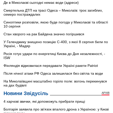
Де в Миколаєві сьогодні немає води (адреси)
Смертельна ДТП на трасі Одеса – Миколаїв: троє загиблих,
семеро постраждалих
Синоптики розповіли, якою буде погода у Миколаєві та області
10 серпня
Стан хворого на рак Байдена значно погіршився
У Геленджику знищено позицію С-400, з якої 8 серпня били по
Україні, - Мадяр
Росія готує удари по енергетиці Києва до Дня незалежності, -
ISW
Фінляндія відмовилася передавати Україні ракети Patriot
Після нічної атаки РФ Одеса залишилася без світла та води
На Миколаївщині масштабно горіло поле: вогонь перекинувся
на дах будівлі
Новини Звідусіль
АРХІВ
4 харчові звички, які допоможуть прибрати прищі
Болгарія заявила про зв'язок впалого дрона з Україною: у Києві