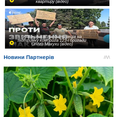
квартиру (відео)
У Миколаєві пройшла акція на
підтримку комбрига 123-ї бригади
Олега Макухи (відео)