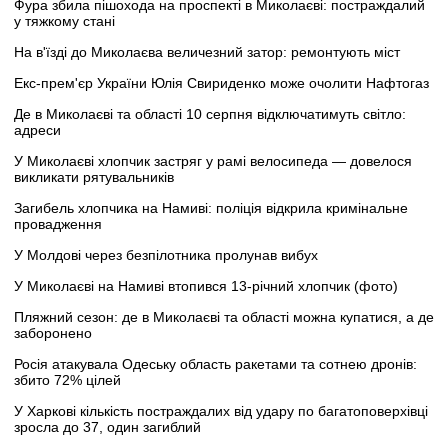
Фура збила пішохода на проспекті в Миколаєві: постраждалий
у тяжкому стані
На в'їзді до Миколаєва величезний затор: ремонтують міст
Екс-прем'єр України Юлія Свириденко може очолити Нафтогаз
Де в Миколаєві та області 10 серпня відключатимуть світло:
адреси
У Миколаєві хлопчик застряг у рамі велосипеда — довелося
викликати рятувальників
Загибель хлопчика на Намиві: поліція відкрила кримінальне
провадження
У Молдові через безпілотника пролунав вибух
У Миколаєві на Намиві втопився 13-річний хлопчик (фото)
Пляжний сезон: де в Миколаєві та області можна купатися, а де
заборонено
Росія атакувала Одеську область ракетами та сотнею дронів:
збито 72% цілей
У Харкові кількість постраждалих від удару по багатоповерхівці
зросла до 37, один загиблий