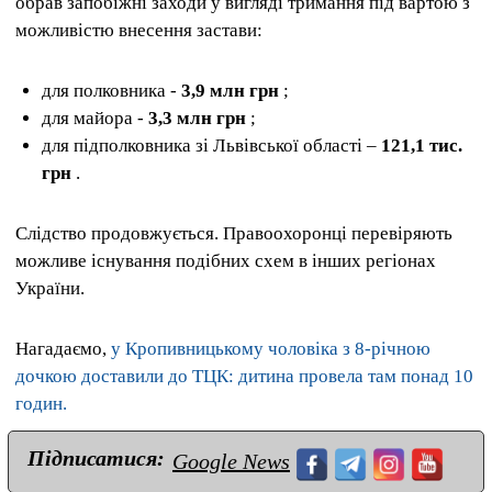
обрав запобіжні заходи у вигляді тримання під вартою з
можливістю внесення застави:
для полковника -
3,9 млн грн
;
для майора -
3,3 млн грн
;
для підполковника зі Львівської області –
121,1 тис.
грн
.
Слідство продовжується. Правоохоронці перевіряють
можливе існування подібних схем в інших регіонах
України.
Нагадаємо,
у Кропивницькому чоловіка з 8-річною
дочкою доставили до ТЦК: дитина провела там понад 10
годин.
Підписатися:
Google News