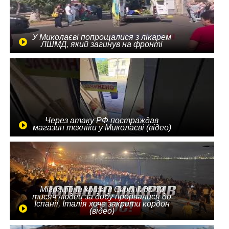
У Миколаєві попрощалися з лікарем
ЛШМД, який загинув на фронті
Через атаку РФ постраждав
магазин техніки у Миколаєві (відео)
Міграційна криза в Європі: до 10
тисяч людей за добу прорвалися до
Іспанії, Італія хоче закрити кордон
(відео)