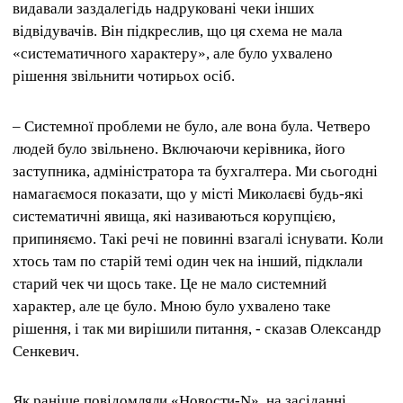
видавали заздалегідь надруковані чеки інших
відвідувачів. Він підкреслив, що ця схема не мала
«систематичного характеру», але було ухвалено
рішення звільнити чотирьох осіб.
– Системної проблеми не було, але вона була. Четверо
людей було звільнено. Включаючи керівника, його
заступника, адміністратора та бухгалтера. Ми сьогодні
намагаємося показати, що у місті Миколаєві будь-які
систематичні явища, які називаються корупцією,
припиняємо. Такі речі не повинні взагалі існувати. Коли
хтось там по старій темі один чек на інший, підклали
старий чек чи щось таке. Це не мало системний
характер, але це було. Мною було ухвалено таке
рішення, і так ми вирішили питання, - сказав Олександр
Сенкевич.
Як раніше повідомляли «Новости-N», на засіданні