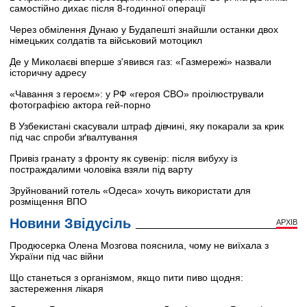
самостійно дихає після 8-годинної операції
Через обмілення Дунаю у Будапешті знайшли останки двох
німецьких солдатів та військовий мотоцикл
Де у Миколаєві вперше з'явився газ: «Газмережі» назвали
історичну адресу
«Чавання з героєм»: у РФ «героя СВО» проілюстрували
фотографією актора гей-порно
В Узбекистані скасували штраф дівчині, яку покарали за крик
під час спроби зґвалтування
Привіз гранату з фронту як сувенір: після вибуху із
постраждалими чоловіка взяли під варту
Зруйнований готель «Одеса» хочуть використати для
розміщення ВПО
Новини Звідусіль
АРХІВ
Продюсерка Олена Мозгова пояснила, чому не виїхала з
України під час війни
Що станеться з організмом, якщо пити пиво щодня:
застереження лікаря