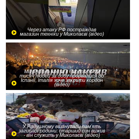
Через атаку РФ постраждав
магазин техніки у Миколаєві (відео)
Міграційна криза в Європі: до 10
тисяч людей за добу прорвалися до
Іспанії, Італія хоче закрити кордон
(відео)
У Радушному вшанували пам'ять
загиблої родини: старший син вижив
- він служить у Миколаєві (відео)