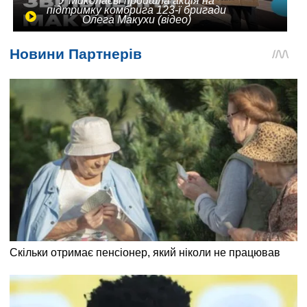
У Миколаєві пройшла акція на
підтримку комбрига 123-ї бригади
Олега Макухи (відео)