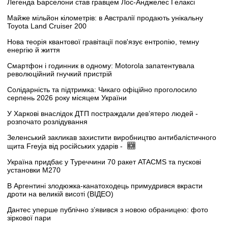
Легенда Барселони став гравцем Лос-Анджелес Гелаксі
Майже мільйон кілометрів: в Австралії продають унікальну
Toyota Land Cruiser 200
Нова теорія квантової гравітації пов'язує ентропію, темну
енергію й життя
Смартфон і годинник в одному: Motorola запатентувала
революційний гнучкий пристрій
Солідарність та підтримка: Чикаго офіційно проголосило
серпень 2026 року місяцем України
У Харкові внаслідок ДТП постраждали дев’ятеро людей -
розпочато розлідування
Зеленський закликав захистити виробництво антибалістичного
щита Freyja від російських ударів -
Україна придбає у Туреччини 70 ракет ATACMS та пускові
установки M270
В Аргентині злодюжка-канатоходець примудрився вкрасти
дроти на великій висоті (ВІДЕО)
Дантес уперше публічно з’явився з новою обраницею: фото
зіркової пари