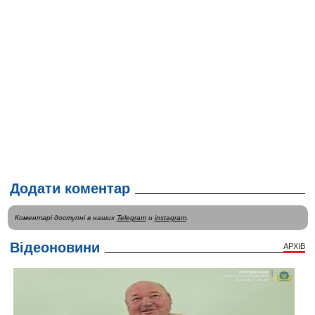
Додати коментар
Коментарі доступні в наших
Telegram
и
instagram
.
Відеоновини
АРХІВ