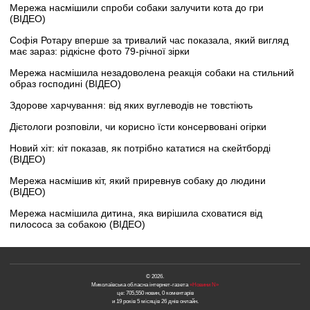
Мережа насмішили спроби собаки залучити кота до гри
(ВІДЕО)
Софія Ротару вперше за тривалий час показала, який вигляд
має зараз: рідкісне фото 79-річної зірки
Мережа насмішила незадоволена реакція собаки на стильний
образ господині (ВІДЕО)
Здорове харчування: від яких вуглеводів не товстіють
Дієтологи розповіли, чи корисно їсти консервовані огірки
Новий хіт: кіт показав, як потрібно кататися на скейтборді
(ВІДЕО)
Мережа насмішив кіт, який приревнув собаку до людини
(ВІДЕО)
Мережа насмішила дитина, яка вирішила сховатися від
пилососа за собакою (ВІДЕО)
© 2026.
Миколаївська обласна інтернет-газета
«Новини N»
це: 705,550 новин, 0 коментарів
и 19 років 5 місяців 26 днів онлайн.