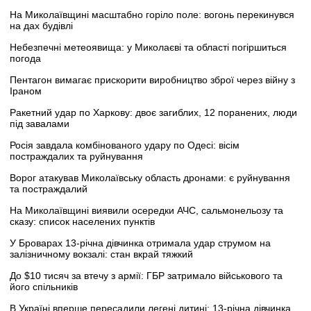
На Миколаївщині масштабно горіло поле: вогонь перекинувся
на дах будівлі
Небезпечні метеоявища: у Миколаєві та області погіршиться
погода
Пентагон вимагає прискорити виробництво зброї через війну з
Іраном
Ракетний удар по Харкову: двоє загиблих, 12 поранених, люди
під завалами
Росія завдала комбінованого удару по Одесі: вісім
постраждалих та руйнування
Ворог атакував Миколаївську область дронами: є руйнування
та постраждалий
На Миколаївщині виявили осередки АЧС, сальмонельозу та
сказу: список населених пунктів
У Броварах 13-річна дівчинка отримала удар струмом на
залізничному вокзалі: стан вкрай тяжкий
До $10 тисяч за втечу з армії: ГБР затримало військового та
його спільників
В Україні вперше пересадили легені дитині: 13-річна дівчинка