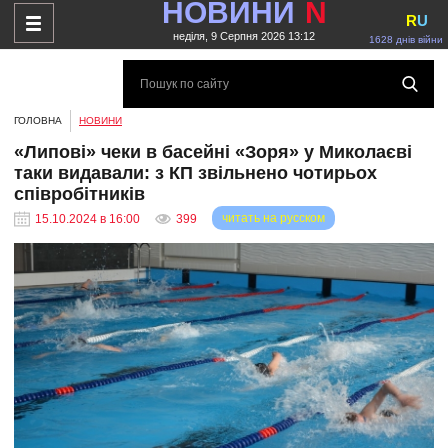
НОВИНИ
N
R
U
неділя, 9 Серпня 2026 13:12
1628 днів війни
ГОЛОВНА
НОВИНИ
«Липові» чеки в басейні «Зоря» у Миколаєві
таки видавали: з КП звільнено чотирьох
співробітників
читать на русском
15.10.2024 в 16:00
399