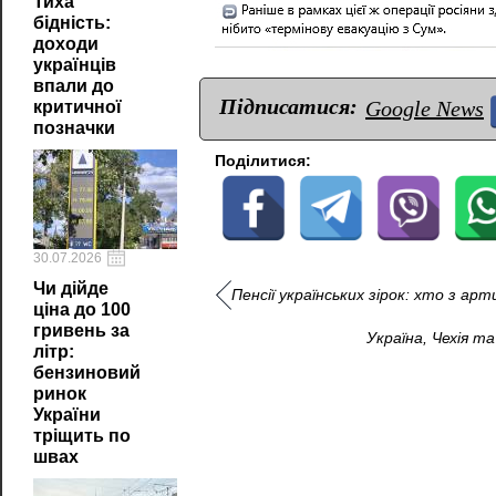
Тиха
бідність:
доходи
українців
впали до
Підписатися:
Google News
критичної
позначки
Поділитися:
30.07.2026
Чи дійде
Пенсії українських зірок: хто з а
ціна до 100
гривень за
Україна, Чехія 
літр:
бензиновий
ринок
України
тріщить по
швах