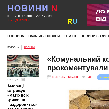
НОВИНИ
N
п'ятниця, 7 Серпня 2026 23:54
R
U
1626 днів війни
ГОЛОВНА
ВАЖЛИВІ НОВИНИ
СТАТТІ
НОВИНИ ЗВІДУС
ГОЛОВНА
НОВИНИ
«Комунальний ко
прокоментували
08.07.2026 в 04:00
3403
читать
Сьогодні
Америці
загрожує
«матір всіх
криз»: не
поздоровиться