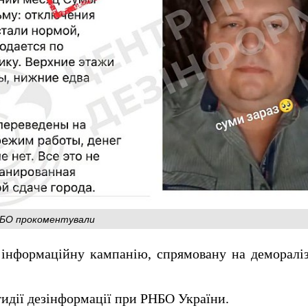
РНБО прокоментували
 інформаційну кампанію, спрямовану на деморалі
идії дезінформації при РНБО України.