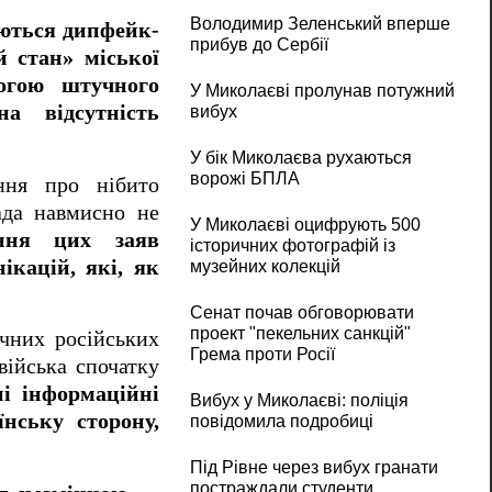
Володимир Зеленський вперше
ться дипфейк-
прибув до Сербії
й стан» міської
могою штучного
У Миколаєві пролунав потужний
а відсутність
вибух
У бік Миколаєва рухаються
ворожі БПЛА
ння про нібито
ада навмисно не
У Миколаєві оцифрують 500
ення цих заяв
історичних фотографій із
ікацій, які, як
музейних колекцій
Сенат почав обговорювати
проект "пекельних санкцій"
ичних російських
Грема проти Росії
війська спочатку
ні інформаційні
Вибух у Миколаєві: поліція
їнську сторону,
повідомила подробиці
Під Рівне через вибух гранати
постраждали студенти