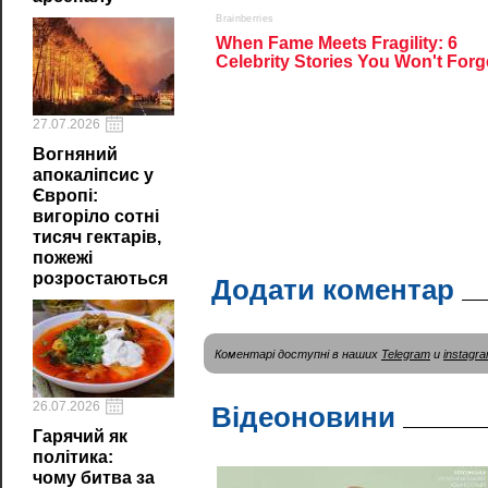
27.07.2026
Вогняний
апокаліпсис у
Європі:
вигоріло сотні
тисяч гектарів,
пожежі
розростаються
Додати коментар
Коментарі доступні в наших
Telegram
и
instagr
26.07.2026
Відеоновини
Гарячий як
політика:
чому битва за