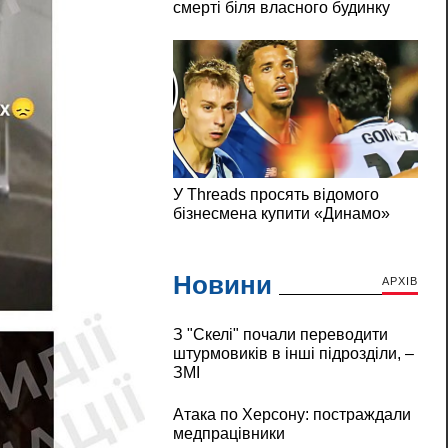
Новини
АРХІВ
З "Скелі" почали переводити
штурмовиків в інші підрозділи, –
ЗМІ
Атака по Херсону: постраждали
медпрацівники