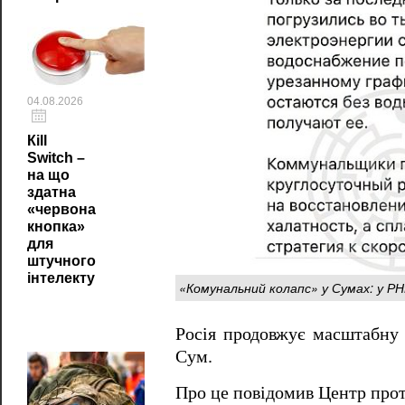
04.08.2026
Кill
Switch –
на що
здатна
«червона
кнопка»
для
штучного
інтелекту
«Комунальний колапс» у Сумах: у 
Росія продовжує масштабну
Сум.
Про це повідомив Центр прот