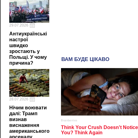
29.07.2026
Антиукраїнські
настрої
швидко
зростають у
Польщі. У чому
причина?
28.07.2026
Нічим воювати
далі: Трамп
визнав
виснаження
американського
арсеналу