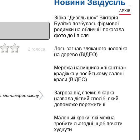
Новини Звідусіль
АРХІВ
Зірка "Дизель шоу" Вікторія
Булітко позбулась фірмової
родимки на обличчі і показала
фото до і після
Лось загнав зляканого чоловіка
2 голоса
на дерево (ВІДЕО)
Мережа насмішила «пікантна»
крадіжка у російському салоні
краси (ВІДЕО)
Загроза від спеки: лікарка
 та метамфетаміну
назвала дієвий спосіб, який
допоможе пережити її
Маленькі кроки, які можна
зробити сьогодні, щоб почати
худнути