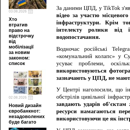
За даними ЦПД, у TikTok з'я
03.08.2026
відео за участю місцевого
Хто
інфраструктури. Крім то
втратив
інтелекту ролики від і
право на
відстрочку
водопостачання.
від
мобілізації
Водночас російські Teleg
за новим
«комунальний колапс» у Су
законом:
усуває проблеми, оскіль
список
використовуються фотогра
зазначають у ЦПД, не мают
У Центрі наголосили, що ін
обстрілів цивільної інфраст
02.08.2026
завдають ударів об'єктам 
Новий дизайн
ресурси намагаються пере
євробанкнот:
незадоволених
використовуючи це як інст
буде багато