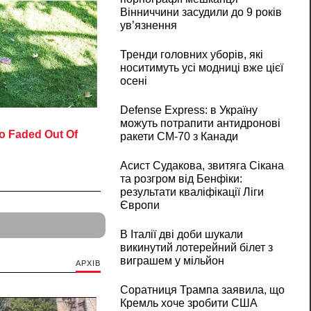
Вінниччини засудили до 9 років
ув’язнення
Тренди головних уборів, які
носитимуть усі модниці вже цієї
осені
Defense Express: в Україну
можуть потрапити антидронові
ракети CM-70 з Канади
Асист Судакова, звитяга Сікана
та розгром від Бенфіки:
результати кваліфікації Ліги
Європи
В Італії дві доби шукали
викинутий лотерейний білет з
виграшем у мільйон
АРХІВ
Соратниця Трампа заявила, що
Кремль хоче зробити США