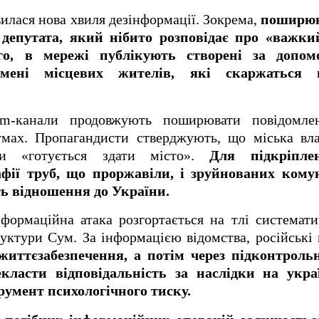
вилася нова хвиля дезінформації. Зокрема,
поширюю
 депутата, який нібито розповідає про «важки
го, в мережі публікують створені за допо
мені місцевих жителів, які скаржаться н
ram-канали продовжують поширювати повідомле
мах. Пропагандисти стверджують, що міська вл
ки «готується здати місто».
Для підкріпл
фії труб, що проржавіли, і зруйнованих комун
ь відношення до України.
формаційна атака розгортається на тлі системат
руктури Сум. За інформацією відомства, російські 
життєзабезпечення, а потім через підконтроль
класти відповідальність за наслідки на укра
румент психологічного тиску.