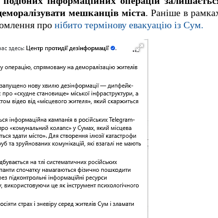
 подібних інформаційних операцій залишаєть
 деморалізувати мешканців міста
. Раніше в рамка
домлення про
нібито термінову евакуацію із Сум.