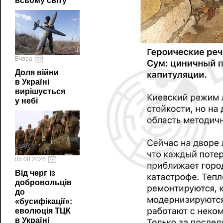
всьому світу
Вчора
Доля війни
в Україні
вирішується
у небі
05.08.2026
Від черг із
добровольців
до
«бусифікації»:
еволюція ТЦК
в Україні