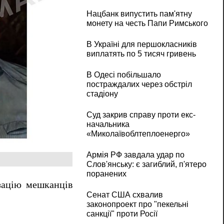
Нацбанк випустить пам'ятну
монету на честь Папи Римського
В Україні для першокласників
виплатять по 5 тисяч гривень
В Одесі побільшало
постраждалих через обстріл
стадіону
Суд закрив справу проти екс-
начальника
«Миколаївоблтеплоенерго»
Армія РФ завдала удар по
Слов'янську: є загиблий, п'ятеро
поранених
зацію мешканців
Сенат США схвалив
законопроект про "пекельні
санкції" проти Росії