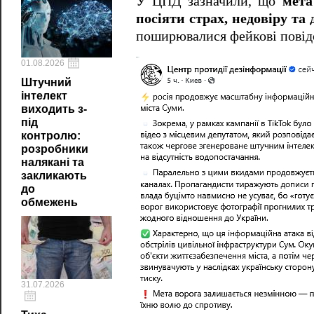
У ЦПД зазначили, що
мета
посіяти страх, недовіру та
поширювалися фейкові пові
01.08.2026
Штучний
інтелект
виходить з-
під
контролю:
розробники
налякані та
закликають
до
обмежень
31.07.2026