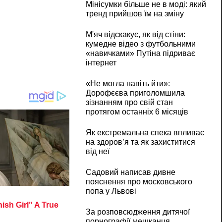
Мінісумки більше не в моді: який
тренд прийшов їм на зміну
М'яч відскакує, як від стіни:
кумедне відео з футбольними
«навичками» Путіна підриває
інтернет
«Не могла навіть йти»:
Дорофєєва приголомшила
зізнанням про свій стан
протягом останніх 6 місяців
Як екстремальна спека впливає
на здоров’я та як захиститися
від неї
Садовий написав дивне
пояснення про московського
попа у Львові
За розповсюдження дитячої
порнографії мешканця