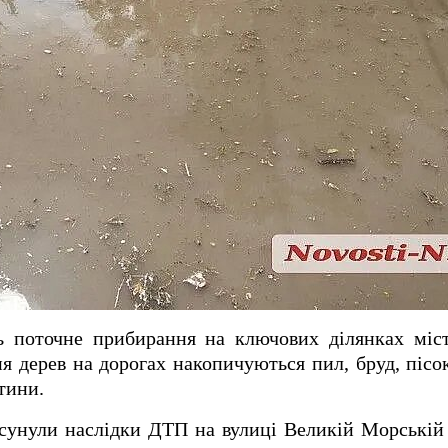
ь поточне прибирання на ключових ділянках міс
ня дерев на дорогах накопичуються пил, бруд, пісо
тини.
сунули наслідки ДТП на вулиці Великій Морській 