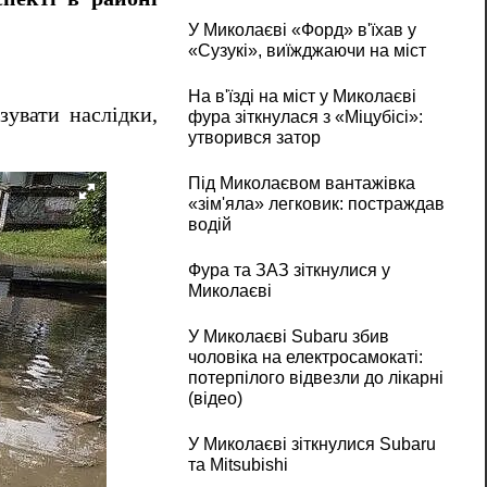
У Миколаєві «Форд» в'їхав у
«Сузукі», виїжджаючи на міст
На в'їзді на міст у Миколаєві
увати наслідки,
фура зіткнулася з «Міцубісі»:
утворився затор
Під Миколаєвом вантажівка
«зім'яла» легковик: постраждав
водій
Фура та ЗАЗ зіткнулися у
Миколаєві
У Миколаєві Subaru збив
чоловіка на електросамокаті:
потерпілого відвезли до лікарні
(відео)
У Миколаєві зіткнулися Subaru
та Mitsubishi