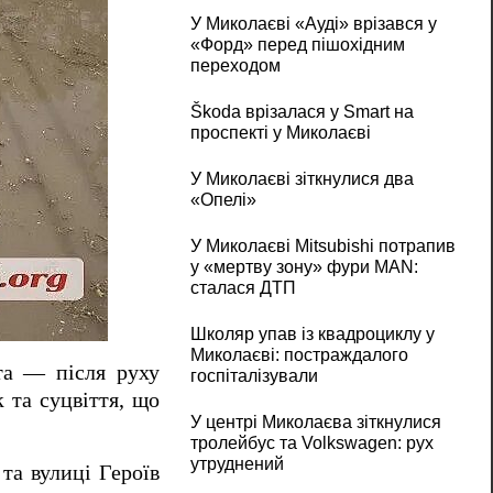
У Миколаєві «Ауді» врізався у
«Форд» перед пішохідним
переходом
Škoda врізалася у Smart на
проспекті у Миколаєві
У Миколаєві зіткнулися два
«Опелі»
У Миколаєві Mitsubishi потрапив
у «мертву зону» фури MAN:
сталася ДТП
Школяр упав із квадроциклу у
Миколаєві: постраждалого
та — після руху
госпіталізували
к та суцвіття, що
У центрі Миколаєва зіткнулися
тролейбус та Volkswagen: рух
утруднений
та вулиці Героїв