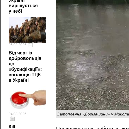
Україні
вирішується
у небі
05.08.2026
Від черг із
добровольців
до
«бусифікації»:
еволюція ТЦК
в Україні
Затоплення «Дормашини» у Миколає
04.08.2026
Кill
Продовжується робота
з оч