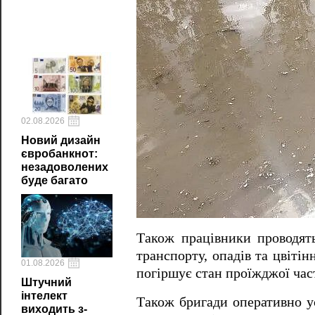
02.08.2026
Новий дизайн
євробанкнот:
незадоволених
буде багато
Також працівники проводят
транспорту, опадів та цвітін
01.08.2026
погіршує стан проїжджої час
Штучний
інтелект
Також бригади оперативно у
виходить з-