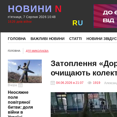
НОВИНИ
N
п'ятниця, 7 Серпня 2026 10:48
R
U
1626 днів війни
ГОЛОВНА
ВАЖЛИВІ НОВИНИ
СТАТТІ
НОВИНИ ЗВІДУС
ГОЛОВНА
ДТП МИКОЛАЄВА
Затоплення «Дор
очищають колек
04.06.2026 в 21:07
1919
Алексан
Вчора
Неосяжне
поле
повітряної
битви: доля
війни в