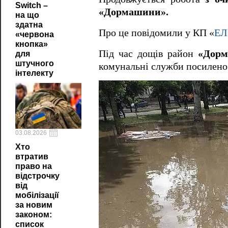
Switch –
«Дормашини».
на що
здатна
Про це повідомили у КП «
ЕЛ
«червона
кнопка»
Під час дощів район
«Дорм
для
штучного
комунальні служби посилено 
інтелекту
03.08.2026
Хто
втратив
право на
відстрочку
від
мобілізації
за новим
законом:
список