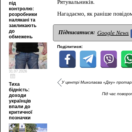
Рятувальників.
під
контролю:
Нагадаємо, як раніше повід
розробники
налякані та
закликають
до
Підписатися:
Google News
обмежень
Поділитися:
31.07.2026
У центрі Миколаєва «Деу» протар
Тиха
бідність:
Під час поворо
доходи
українців
впали до
критичної
позначки