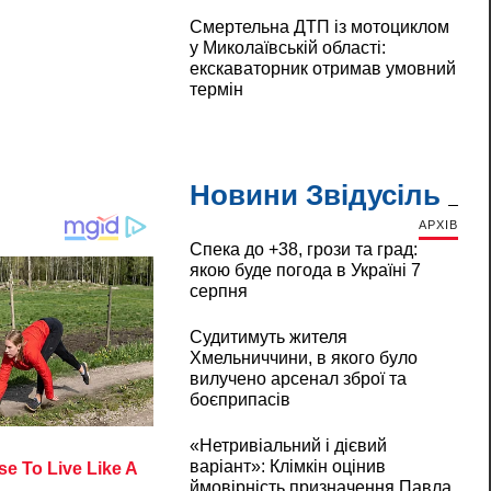
Смертельна ДТП із мотоциклом
у Миколаївській області:
екскаваторник отримав умовний
термін
Новини Звідусіль
АРХІВ
Спека до +38, грози та град:
якою буде погода в Україні 7
серпня
Судитимуть жителя
Хмельниччини, в якого було
вилучено арсенал зброї та
боєприпасів
«Нетривіальний і дієвий
варіант»: Клімкін оцінив
ймовірність призначення Павла