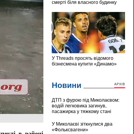
Новини
АРХІВ
ДТП з фурою під Миколаєвом:
водій легковика загинув,
пасажирка у тяжкому стані
У Миколаєві зіткнулися два
«Фольксвагени»
пекті в районі