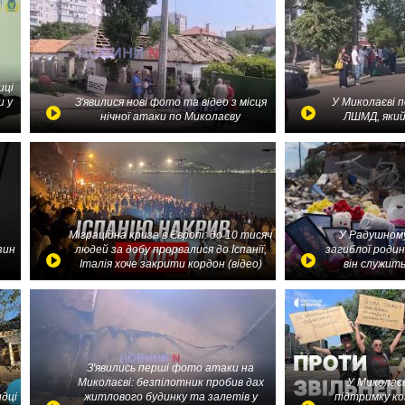
иці
и у
З'явилися нові фото та відео з місця
У Миколаєві 
нічної атаки по Миколаєву
ЛШМД, який
Міграційна криза в Європі: до 10 тисяч
У Радушному
зин
людей за добу прорвалися до Іспанії,
загиблої родин
Італія хоче закрити кордон (відео)
він служить
З'явились перші фото атаки на
Миколаєві: безпілотник пробив дах
У Миколаєв
идці
житлового будинку та залетів у
підтримку ко