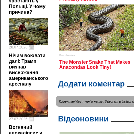
зростають у
Польщі. У чому
причина?
28.07.2026
Нічим воювати
далі: Трамп
визнав
виснаження
американського
Додати коментар
арсеналу
Коментарі доступні в наших
Telegram
и
instagr
Відеоновини
27.07.2026
Вогняний
апокаліпсис у