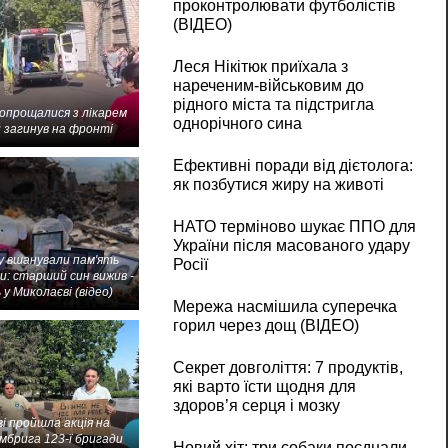
проконтролювати футболістів
(ВІДЕО)
Леся Нікітюк приїхала з
нареченим-військовим до
рідного міста та підстригла
попрощалися з лікарем
однорічного сина
 загинув на фронті
Ефективні поради від дієтолога:
як позбутися жиру на животі
НАТО терміново шукає ППО для
України після масованого удару
 вшанували пам'ять
Росії
и: старший син вижив -
 у Миколаєві (відео)
Мережа насмішила суперечка
горил через дощ (ВІДЕО)
Секрет довголіття: 7 продуктів,
які варто їсти щодня для
здоров’я серця і мозку
і пройшла акція на
мбрига 123-ї бригади
Новий хіт: три собаки поєднали