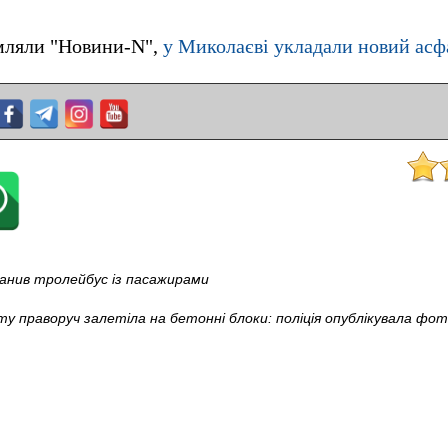
омляли "Новини-N",
у Миколаєві укладали новий асф
анив тролейбус із пасажирами
ту праворуч залетіла на бетонні блоки: поліція опублікувала фо