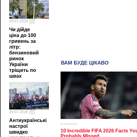
30.07.2026
Чи дійде
ціна до 100
гривень за
літр:
бензиновий
ринок
України
тріщить по
швах
29.07.2026
Антиукраїнські
настрої
швидко