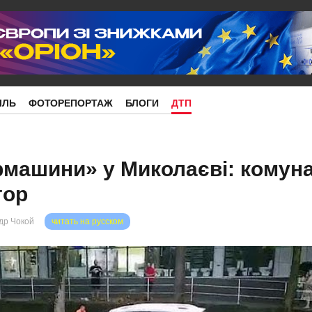
ІЛЬ
ФОТОРЕПОРТАЖ
БЛОГИ
ДТП
машини» у Миколаєві: комун
тор
др Чокой
читать на русском