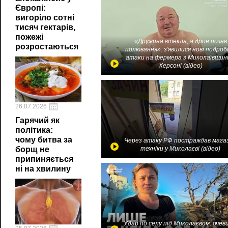
Європі:
вигоріло сотні
тисяч гектарів,
пожежі
«Дружина втекла, а дрон почав
розростаються
полювання»: з'явилися нові подроб
атаки на фермера з Миколаївщин
Херсоні (відео)
26.07.2026
Гарячий як
політика:
чому битва за
Через атаку РФ постраждав мага
техніки у Миколаєві (відео)
борщ не
припиняється
ні на хвилину
Удар по селу під Миколаєвом: очев