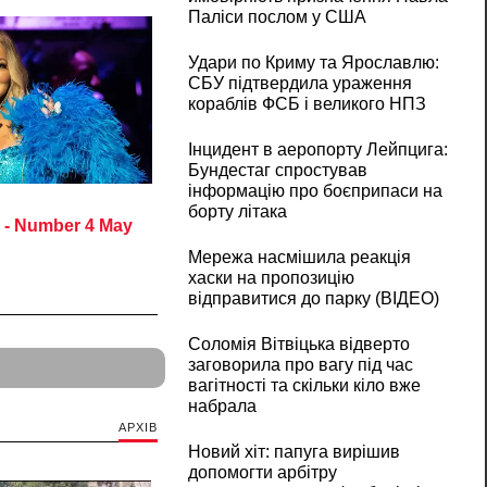
Паліси послом у США
Удари по Криму та Ярославлю:
СБУ підтвердила ураження
кораблів ФСБ і великого НПЗ
Інцидент в аеропорту Лейпцига:
Бундестаг спростував
інформацію про боєприпаси на
борту літака
Мережа насмішила реакція
хаски на пропозицію
відправитися до парку (ВІДЕО)
Соломія Вітвіцька відверто
заговорила про вагу під час
вагітності та скільки кіло вже
набрала
АРХІВ
Новий хіт: папуга вирішив
допомогти арбітру