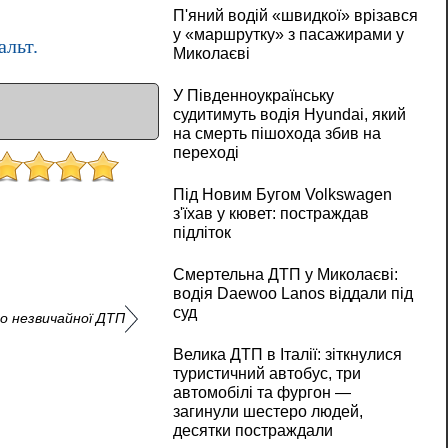
П'яний водій «швидкої» врізався
у «маршрутку» з пасажирами у
альт.
Миколаєві
У Південноукраїнську
судитимуть водія Hyundai, який
на смерть пішохода збив на
переході
Під Новим Бугом Volkswagen
з'їхав у кювет: постраждав
підліток
Смертельна ДТП у Миколаєві:
водія Daewoo Lanos віддали під
суд
то незвичайної ДТП
Велика ДТП в Італії: зіткнулися
туристичний автобус, три
автомобілі та фургон —
загинули шестеро людей,
десятки постраждали