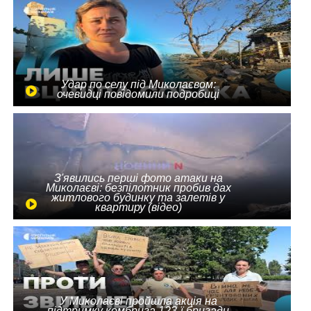
Удар по селу під Миколаєвом:
очевидці повідомили подробиці
З'явились перші фото атаки на
Миколаєві: безпілотник пробив дах
житлового будинку та залетів у
квартиру (відео)
У Миколаєві пройшла акція на
підтримку комбрига 123-ї бригади