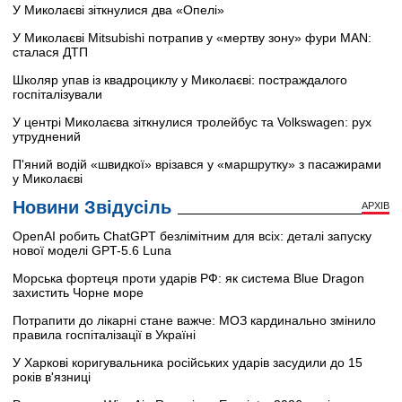
У Миколаєві зіткнулися два «Опелі»
У Миколаєві Mitsubishi потрапив у «мертву зону» фури MAN:
сталася ДТП
Школяр упав із квадроциклу у Миколаєві: постраждалого
госпіталізували
У центрі Миколаєва зіткнулися тролейбус та Volkswagen: рух
утруднений
П'яний водій «швидкої» врізався у «маршрутку» з пасажирами
у Миколаєві
Новини Звідусіль
АРХІВ
OpenAI робить ChatGPT безлімітним для всіх: деталі запуску
нової моделі GPT-5.6 Luna
Морська фортеця проти ударів РФ: як система Blue Dragon
захистить Чорне море
Потрапити до лікарні стане важче: МОЗ кардинально змінило
правила госпіталізації в Україні
У Харкові коригувальника російських ударів засудили до 15
років в'язниці