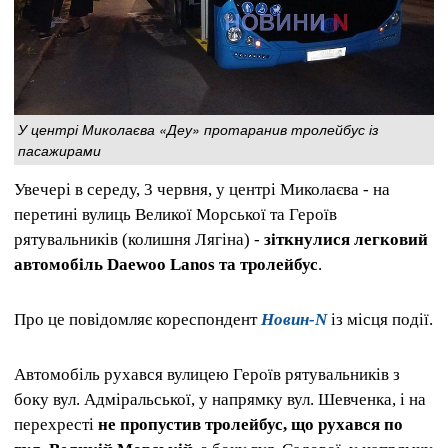
У центрі Миколаєва «Деу» протаранив тролейбус із
пасажирами
Увечері в середу, 3 червня, у центрі Миколаєва - на
перетині вулиць Великої Морської та Героїв
рятувальників (колишня Лягіна) -
зіткнулися легковий
автомобіль Daewoo Lanos та тролейбус
.
Про це повідомляє кореспондент
Новин-N
із місця події.
Автомобіль рухався вулицею Героїв рятувальників з
боку вул. Адміральської, у напрямку вул. Шевченка, і на
перехресті
не пропустив тролейбус, що рухався по