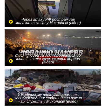
Через атаку РФ постраждав
магазин техніки у Миколаєві (відео)
Міграційна криза в Європі: до 10
тисяч людей за добу прорвалися до
Іспанії, Італія хоче закрити кордон
(відео)
У Радушному вшанували пам'ять
загиблої родини: старший син вижив
- він служить у Миколаєві (відео)