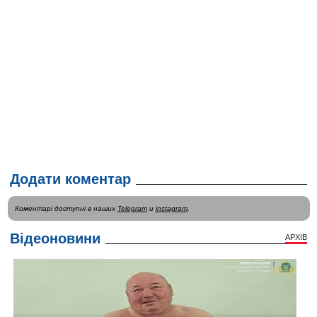
Додати коментар
Коментарі доступні в наших
Telegram
и
instagram
.
Відеоновини
АРХІВ