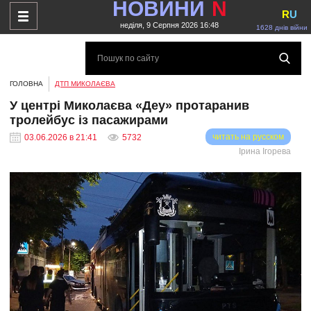
НОВИНИ
N
R
U
неділя, 9 Серпня 2026 16:48
1628 днів війни
ГОЛОВНА
ДТП МИКОЛАЄВА
У центрі Миколаєва «Деу» протаранив
тролейбус із пасажирами
читать на русском
03.06.2026 в 21:41
5732
Ірина Ігорева