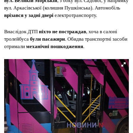
вул. Великій Морській
, з боку вул. Садової, у напрямку
вул. Аркасівської (колишня Пушкінська). Автомобіль
врізався у задні двері
електротранспорту.
Внаслідок ДТП
ніхто не постраждав
, хоча в салоні
тролейбуса
були пасажири
. Обидва транспортні засоби
отримали
механічні пошкодження
.