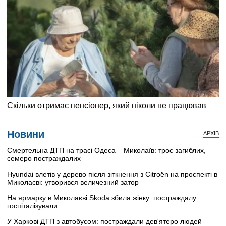
Новини
АРХІВ
Смертельна ДТП на трасі Одеса – Миколаїв: троє загиблих,
семеро постраждалих
Hyundai влетів у дерево після зіткнення з Citroën на проспекті в
Миколаєві: утворився величезний затор
На ярмарку в Миколаєві Skoda збила жінку: постраждалу
госпіталізували
У Харкові ДТП з автобусом: постраждали дев'ятеро людей