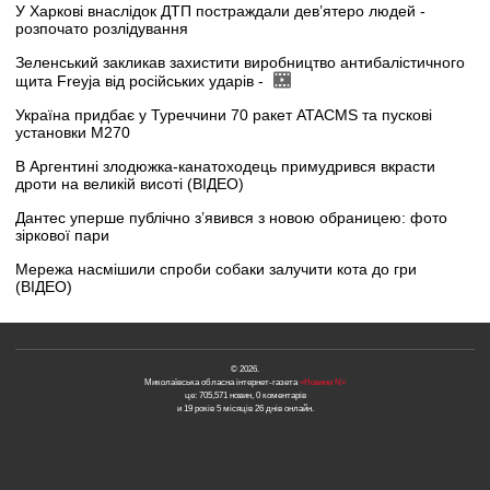
У Харкові внаслідок ДТП постраждали дев’ятеро людей -
розпочато розлідування
Зеленський закликав захистити виробництво антибалістичного
щита Freyja від російських ударів -
Україна придбає у Туреччини 70 ракет ATACMS та пускові
установки M270
В Аргентині злодюжка-канатоходець примудрився вкрасти
дроти на великій висоті (ВІДЕО)
Дантес уперше публічно з’явився з новою обраницею: фото
зіркової пари
Мережа насмішили спроби собаки залучити кота до гри
(ВІДЕО)
© 2026.
Миколаївська обласна інтернет-газета
«Новини N»
це: 705,571 новин, 0 коментарів
и 19 років 5 місяців 26 днів онлайн.