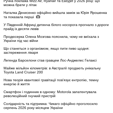
Ручна поклажа Wizz Air, Ryanair та Easyjet у 2026 році: що
можна брати у літак
Наталка Денисенко офіційно вийшла заміж за Юрія Ярошенка
та показала перші
У Південній Африці дитинча білого носорога прогнало з дороги
прайд із десяти левів
Продюсерка Олена Мозгова пояснила, чому не виїхала з
України під час війни
Що станеться з організмом, якщо пити пиво щодня:
застереження лікаря
Легенда Барселони став гравцем Лос-Анджелес Гелаксі
Майже мільйон кілометрів: в Австралії продають унікальну
Toyota Land Cruiser 200
Нова теорія квантової гравітації пов'язує ентропію, темну
енергію й життя
Смартфон і годинник в одному: Motorola запатентувала
революційний гнучкий пристрій
Солідарність та підтримка: Чикаго офіційно проголосило
серпень 2026 року місяцем України