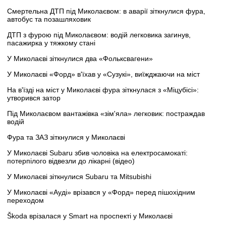
Смертельна ДТП під Миколаєвом: в аварії зіткнулися фура,
автобус та позашляховик
ДТП з фурою під Миколаєвом: водій легковика загинув,
пасажирка у тяжкому стані
У Миколаєві зіткнулися два «Фольксвагени»
У Миколаєві «Форд» в'їхав у «Сузукі», виїжджаючи на міст
На в'їзді на міст у Миколаєві фура зіткнулася з «Міцубісі»:
утворився затор
Під Миколаєвом вантажівка «зім'яла» легковик: постраждав
водій
Фура та ЗАЗ зіткнулися у Миколаєві
У Миколаєві Subaru збив чоловіка на електросамокаті:
потерпілого відвезли до лікарні (відео)
У Миколаєві зіткнулися Subaru та Mitsubishi
У Миколаєві «Ауді» врізався у «Форд» перед пішохідним
переходом
Škoda врізалася у Smart на проспекті у Миколаєві