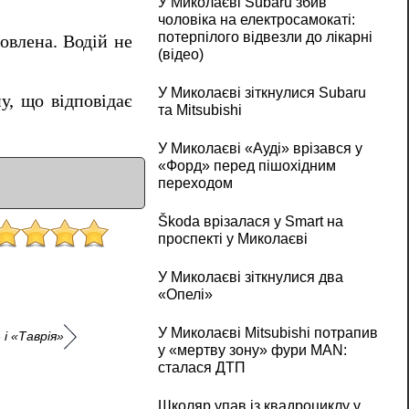
У Миколаєві Subaru збив
чоловіка на електросамокаті:
потерпілого відвезли до лікарні
новлена.
Водій не
(відео)
У Миколаєві зіткнулися Subaru
у, що відповідає
та Mitsubishi
У Миколаєві «Ауді» врізався у
«Форд» перед пішохідним
переходом
Škoda врізалася у Smart на
проспекті у Миколаєві
У Миколаєві зіткнулися два
«Опелі»
У Миколаєві Mitsubishi потрапив
і «Таврія»
у «мертву зону» фури MAN:
сталася ДТП
Школяр упав із квадроциклу у