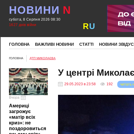
НОВИНИ
N
субота, 8 Серпня 2026 08:30
R
U
1627 днів війни
ГОЛОВНА
ВАЖЛИВІ НОВИНИ
СТАТТІ
НОВИНИ ЗВІДУС
ГОЛОВНА
ДТП МИКОЛАЄВА
У центрі Микола
29.05.2023 в 23:58
192
читать 
Вчора
Америці
загрожує
«матір всіх
криз»: не
поздоровиться