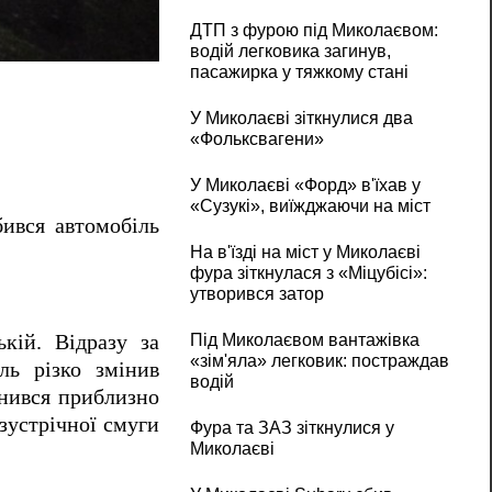
ДТП з фурою під Миколаєвом:
У центрі Миколаєва розбився Ford Mustan
водій легковика загинув,
пасажирка у тяжкому стані
У Миколаєві зіткнулися два
«Фольксвагени»
У Миколаєві «Форд» в'їхав у
«Сузукі», виїжджаючи на міст
бився автомобіль
На в'їзді на міст у Миколаєві
фура зіткнулася з «Міцубісі»:
утворився затор
Під Миколаєвом вантажівка
ькій.
Відразу за
«зім'яла» легковик: постраждав
ль різко змінив
водій
инився приблизно
зустрічної смуги
Фура та ЗАЗ зіткнулися у
Миколаєві