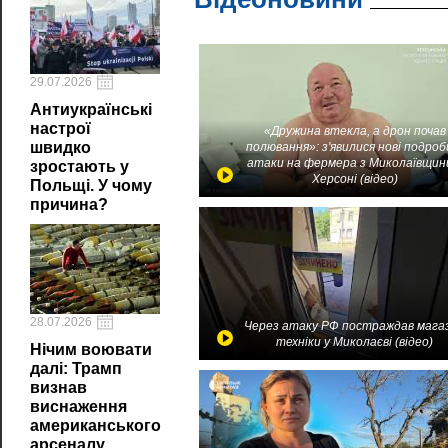
29.07.2026
Антиукраїнські
настрої
«Дружина втекла, а дрон почав
швидко
полювання»: з'явилися нові подроб
атаки на фермера з Миколаївщин
зростають у
Херсоні (відео)
Польщі. У чому
причина?
28.07.2026
Через атаку РФ постраждав мага
техніки у Миколаєві (відео)
Нічим воювати
далі: Трамп
визнав
виснаження
американського
арсеналу