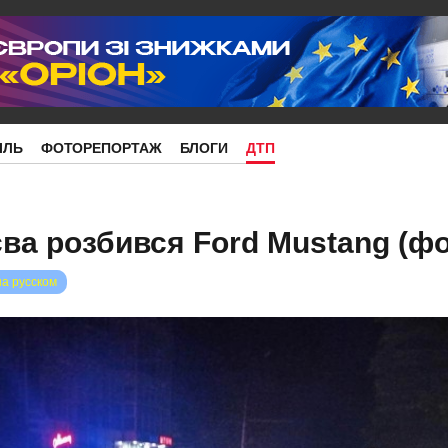
ІЛЬ
ФОТОРЕПОРТАЖ
БЛОГИ
ДТП
єва розбився Ford Mustang (фо
на русском