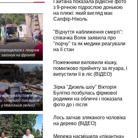
Гайтана показала рідкісне фото
з 9-річною підрослою донькою
на пляжі: який вигляд має
Сапфір-Ніколь
"Відчуття наближення смерті":
співачка Вояж заявила про
"порчу" та як медики реагували
на її стан
попрощалися з лікарем
 загинув на фронті
Пожежники виловили кішку,
помилково прийняту за ягуара, і
випустили її в ліс (ВІДЕО)
Зірка "Дизель шоу" Вікторія
Булітко позбулась фірмової
 вшанували пам'ять
родимки на обличчі і показала
и: старший син вижив -
фото до і після
 у Миколаєві (відео)
Лось загнав зляканого чоловіка
на дерево (ВІДЕО)
Мережа насмішила «пікантна»