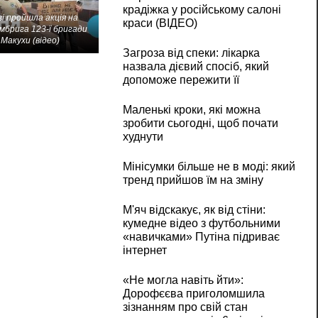
крадіжка у російському салоні
і пройшла акція на
краси (ВІДЕО)
мбрига 123-ї бригади
Макухи (відео)
Загроза від спеки: лікарка
назвала дієвий спосіб, який
допоможе пережити її
Маленькі кроки, які можна
зробити сьогодні, щоб почати
худнути
Мінісумки більше не в моді: який
тренд прийшов їм на зміну
М'яч відскакує, як від стіни:
кумедне відео з футбольними
«навичками» Путіна підриває
інтернет
«Не могла навіть йти»:
Дорофєєва приголомшила
зізнанням про свій стан