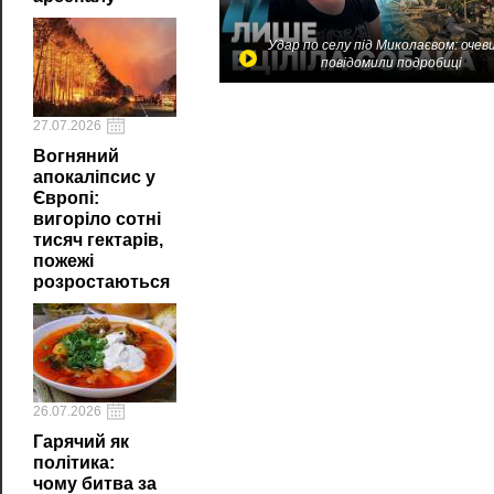
Удар по селу під Миколаєвом: очев
повідомили подробиці
27.07.2026
Вогняний
апокаліпсис у
Європі:
вигоріло сотні
тисяч гектарів,
пожежі
розростаються
26.07.2026
Гарячий як
політика:
чому битва за