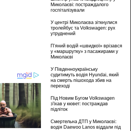
Миколаєві: постраждалого
госпіталізували
У центрі Миколаєва зіткнулися
тролейбус та Volkswagen: рух
утруднений
П'яний водій «швидкої» врізався
у «маршрутку» з пасажирами у
Миколаєві
У Південноукраїнську
судитимуть водія Hyundai, який
на смерть пішохода збив на
переході
Під Новим Бугом Volkswagen
з'їхав у кювет: постраждав
підліток
Смертельна ДТП у Миколаєві:
водія Daewoo Lanos віддали під