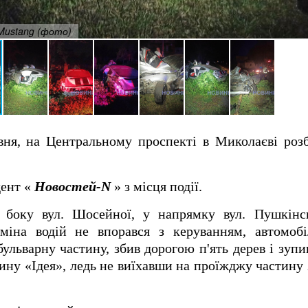
 Mustang (фото)
авня, на Центральному проспекті в Миколаєві роз
дент «
Новостей-N
» з місця події.
з боку вул.
Шосейної, у напрямку вул.
Пушкінс
іна водій не впорався з керуванням, автомобі
 бульварну частину, збив дорогою п'ять дерев і зуп
зину «Ідея», ледь не виїхавши на проїжджу частину 