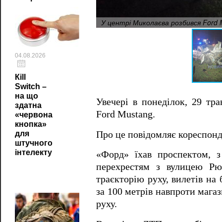
У центрі Миколаєва розбився Ford
04.08.2026
Кill
Switch –
на що
Увечері в понеділок, 29 тр
здатна
Ford Mustang.
«червона
кнопка»
Про це повідомляє кореспон
для
штучного
інтелекту
«Форд» їхав проспектом, 
перехрестям з вулицею Рюм
траєкторію руху, вилетів на
за 100 метрів навпроти мага
руху.