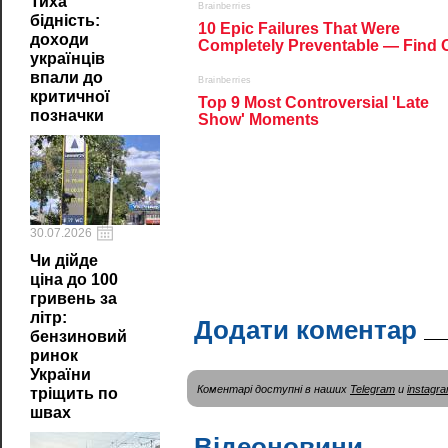
Тиха
бідність:
доходи
українців
впали до
критичної
позначки
30.07.2026
Чи дійде
ціна до 100
гривень за
літр:
Додати коментар
бензиновий
ринок
України
Коментарі доступні в наших
Telegram
и
instagr
тріщить по
швах
Відеоновини