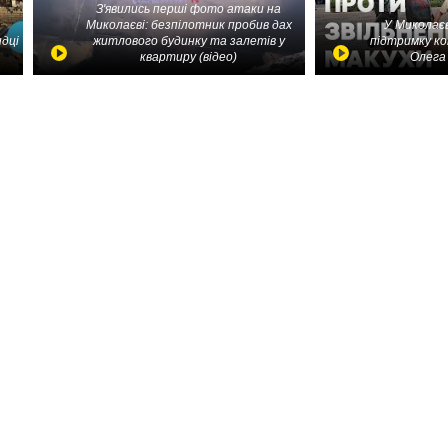
З'явились перші фото атаки на
Миколаєві: безпілотник пробив дах
У Миколаєв
идці
житлового будинку та залетів у
підтримку ко
квартиру (відео)
Олега 