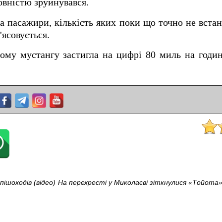
овністю зруйнувався.
та пасажири, кількість яких поки що точно не вста
'ясовується.
ому мустангу застигла на цифрі 80 миль на годин
ішоходів (відео)
На перехресті у Миколаєві зіткнулися «Тойота» 