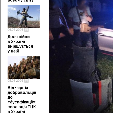
всьому світу
06.08.2026
Доля війни
в Україні
вирішується
у небі
05.08.2026
Від черг із
добровольців
до
«бусифікації»:
еволюція ТЦК
в Україні