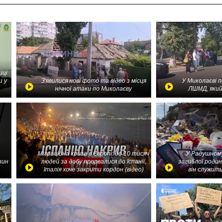
иці
и у
З'явилися нові фото та відео з місця
У Миколаєві 
нічної атаки по Миколаєву
ЛШМД, який
Міграційна криза в Європі: до 10 тисяч
У Радушному
зин
людей за добу прорвалися до Іспанії,
загиблої родин
Італія хоче закрити кордон (відео)
він служить