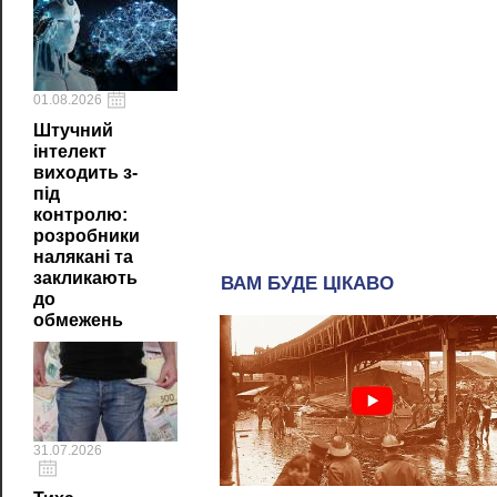
01.08.2026
Штучний
інтелект
виходить з-
під
контролю:
розробники
налякані та
закликають
до
обмежень
31.07.2026