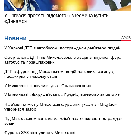
Новини
АРХІВ
У Харкові ДТП з автобусом: постраждали дев'ятеро людей
Смертельна ДТП під Миколаєвом: в аварії зіткнулися фура,
автобус та позашляховик
ДТП з фурою під Миколаєвом: водій легковика загинув,
пасажирка у тяжкому стані
У Миколаєві зіткнулися два «Фольксвагени»
У Миколаєві «Форд» в'їхав у «Сузукі», виїжджаючи на міст
На в'їзді на міст у Миколаєві фура зіткнулася з «Міцубісі»:
утворився затор
Під Миколаєвом вантажівка «зім'яла» легковик: постраждав
водій
Фура та ЗАЗ зіткнулися у Миколаєві