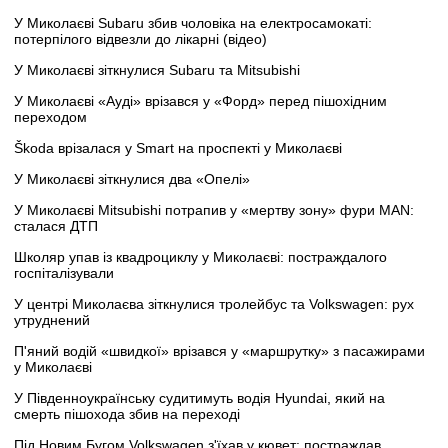
У Миколаєві Subaru збив чоловіка на електросамокаті:
потерпілого відвезли до лікарні (відео)
У Миколаєві зіткнулися Subaru та Mitsubishi
У Миколаєві «Ауді» врізався у «Форд» перед пішохідним
переходом
Škoda врізалася у Smart на проспекті у Миколаєві
У Миколаєві зіткнулися два «Опелі»
У Миколаєві Mitsubishi потрапив у «мертву зону» фури MAN:
сталася ДТП
Школяр упав із квадроциклу у Миколаєві: постраждалого
госпіталізували
У центрі Миколаєва зіткнулися тролейбус та Volkswagen: рух
утруднений
П'яний водій «швидкої» врізався у «маршрутку» з пасажирами
у Миколаєві
У Південноукраїнську судитимуть водія Hyundai, який на
смерть пішохода збив на переході
Під Новим Бугом Volkswagen з'їхав у кювет: постраждав