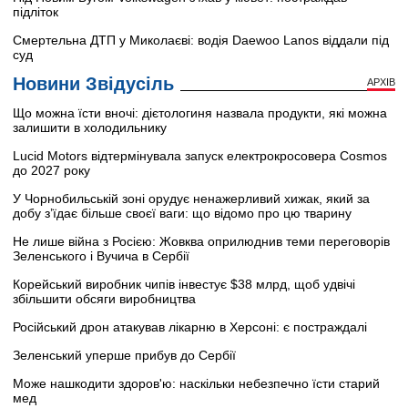
підліток
Смертельна ДТП у Миколаєві: водія Daewoo Lanos віддали під
суд
Новини Звідусіль
АРХІВ
Що можна їсти вночі: дієтологиня назвала продукти, які можна
залишити в холодильнику
Lucid Motors відтермінувала запуск електрокросовера Cosmos
до 2027 року
У Чорнобильській зоні орудує ненажерливий хижак, який за
добу з’їдає більше своєї ваги: що відомо про цю тварину
Не лише війна з Росією: Жовква оприлюднив теми переговорів
Зеленського і Вучича в Сербії
Корейський виробник чипів інвестує $38 млрд, щоб удвічі
збільшити обсяги виробництва
Російський дрон атакував лікарню в Херсоні: є постраждалі
Зеленський уперше прибув до Сербії
Може нашкодити здоров'ю: наскільки небезпечно їсти старий
мед