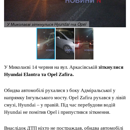
У Миколаєві зіткнулися Hyundai та Opel
У Миколаєві 14 червня на вул. Аркасівській
зіткнулися
Hyundai Elantra та Opel Zafira.
Обидва автомобілі рухалися з боку Адміральської у
напрямку Інгульського мосту. Opel Zafira рухався у лівій
смузі, Hyundai – у правій. Під час перебудови водій
Hyundai не помітив Opel і припустився зіткнення.
Внаслідок ДТП ніхто не постраждав, обидва автомобілі