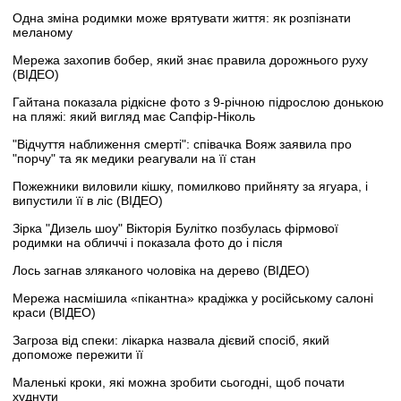
Одна зміна родимки може врятувати життя: як розпізнати
меланому
Мережа захопив бобер, який знає правила дорожнього руху
(ВІДЕО)
Гайтана показала рідкісне фото з 9-річною підрослою донькою
на пляжі: який вигляд має Сапфір-Ніколь
"Відчуття наближення смерті": співачка Вояж заявила про
"порчу" та як медики реагували на її стан
Пожежники виловили кішку, помилково прийняту за ягуара, і
випустили її в ліс (ВІДЕО)
Зірка "Дизель шоу" Вікторія Булітко позбулась фірмової
родимки на обличчі і показала фото до і після
Лось загнав зляканого чоловіка на дерево (ВІДЕО)
Мережа насмішила «пікантна» крадіжка у російському салоні
краси (ВІДЕО)
Загроза від спеки: лікарка назвала дієвий спосіб, який
допоможе пережити її
Маленькі кроки, які можна зробити сьогодні, щоб почати
худнути