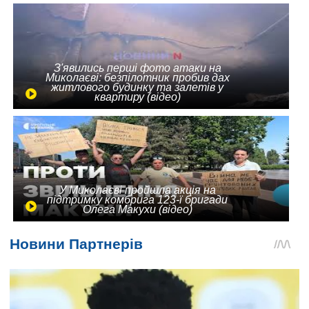
З'явились перші фото атаки на
Миколаєві: безпілотник пробив дах
житлового будинку та залетів у
квартиру (відео)
У Миколаєві пройшла акція на
підтримку комбрига 123-ї бригади
Олега Макухи (відео)