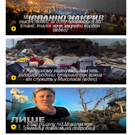
Міграційна криза в Європі: до 10
тисяч людей за добу прорвалися до
Іспанії, Італія хоче закрити кордон
(відео)
У Радушному вшанували пам'ять
загиблої родини: старший син вижив
- він служить у Миколаєві (відео)
Удар по селу під Миколаєвом:
очевидці повідомили подробиці