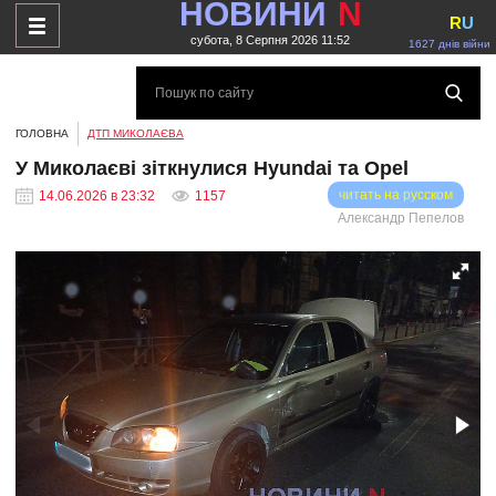
НОВИНИ
N
R
U
субота, 8 Серпня 2026 11:52
1627 днів війни
ГОЛОВНА
ДТП МИКОЛАЄВА
У Миколаєві зіткнулися Hyundai та Opel
читать на русском
14.06.2026 в 23:32
1157
Александр Пепелов