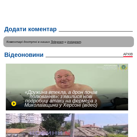
Додати коментар
Коментарі доступні в наших
Telegram
и
instagram
.
Відеоновини
АРХІВ
«Дружина втекла, а дрон почав
полювання»: з'явилися нові
подробиці атаки на фермера з
Миколаївщини у Херсоні (відео)