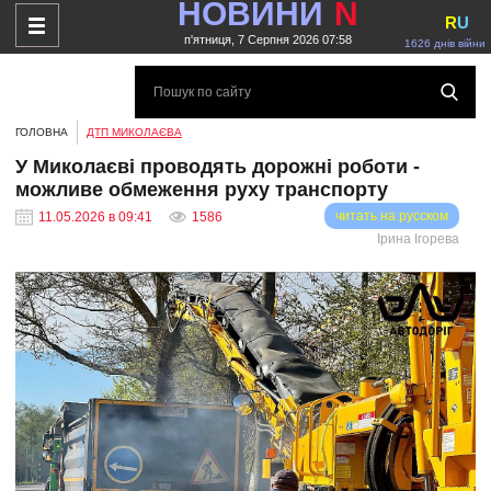
НОВИНИ
N
R
U
п'ятниця, 7 Серпня 2026 07:58
1626 днів війни
ГОЛОВНА
ДТП МИКОЛАЄВА
У Миколаєві проводять дорожні роботи -
можливе обмеження руху транспорту
читать на русском
11.05.2026 в 09:41
1586
Ірина Ігорева