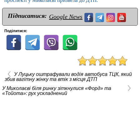
проспекті у Миколаєві призвела до ДТП.
Підписатися:
Google News
Поділитися:
У Луцьку оштрафували водія автобуса ТЦК, який
збив вагітну жінку та втік з місця ДТП
У Миколаєві біля ринку зіткнулися «Форд» та
«Тойота»: рух ускладнений