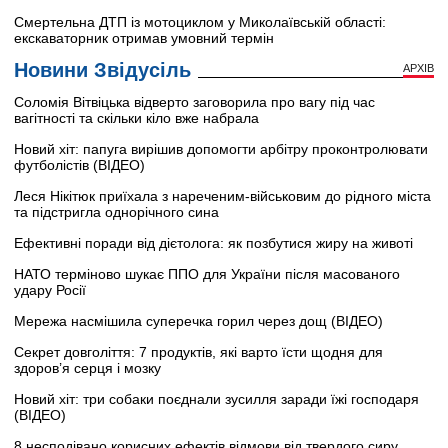
Смертельна ДТП із мотоциклом у Миколаївській області:
екскаваторник отримав умовний термін
Новини Звідусіль
АРХІВ
Соломія Вітвіцька відверто заговорила про вагу під час
вагітності та скільки кіло вже набрала
Новий хіт: папуга вирішив допомогти арбітру проконтролювати
футболістів (ВІДЕО)
Леся Нікітюк приїхала з нареченим-військовим до рідного міста
та підстригла однорічного сина
Ефективні поради від дієтолога: як позбутися жиру на животі
НАТО терміново шукає ППО для України після масованого
удару Росії
Мережа насмішила суперечка горил через дощ (ВІДЕО)
Секрет довголіття: 7 продуктів, які варто їсти щодня для
здоров’я серця і мозку
Новий хіт: три собаки поєднали зусилля заради їжі господаря
(ВІДЕО)
8 несподівано корисних ефектів відмови від твердого сиру