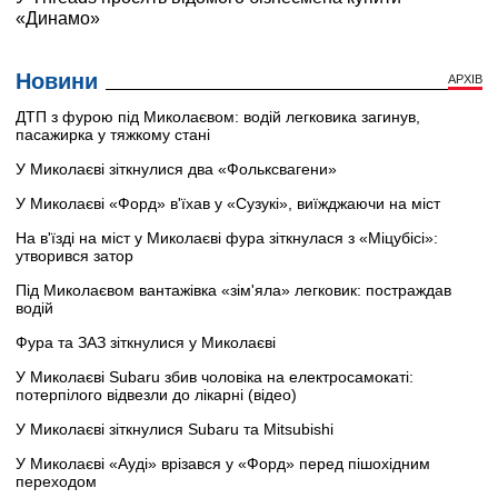
Новини
АРХІВ
ДТП з фурою під Миколаєвом: водій легковика загинув,
пасажирка у тяжкому стані
У Миколаєві зіткнулися два «Фольксвагени»
У Миколаєві «Форд» в'їхав у «Сузукі», виїжджаючи на міст
На в'їзді на міст у Миколаєві фура зіткнулася з «Міцубісі»:
утворився затор
Під Миколаєвом вантажівка «зім'яла» легковик: постраждав
водій
Фура та ЗАЗ зіткнулися у Миколаєві
У Миколаєві Subaru збив чоловіка на електросамокаті:
потерпілого відвезли до лікарні (відео)
У Миколаєві зіткнулися Subaru та Mitsubishi
У Миколаєві «Ауді» врізався у «Форд» перед пішохідним
переходом