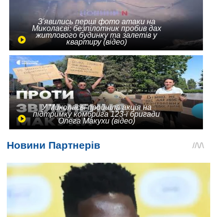
З'явились перші фото атаки на
Миколаєві: безпілотник пробив дах
житлового будинку та залетів у
квартиру (відео)
У Миколаєві пройшла акція на
підтримку комбрига 123-ї бригади
Олега Макухи (відео)