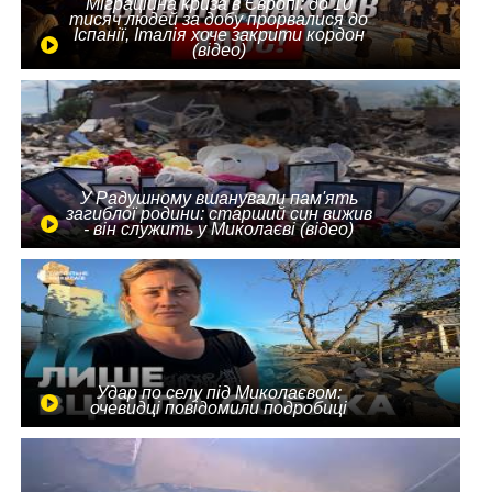
Міграційна криза в Європі: до 10
тисяч людей за добу прорвалися до
Іспанії, Італія хоче закрити кордон
(відео)
У Радушному вшанували пам'ять
загиблої родини: старший син вижив
- він служить у Миколаєві (відео)
Удар по селу під Миколаєвом:
очевидці повідомили подробиці