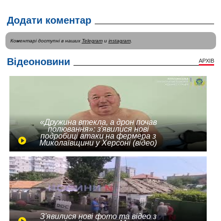
Додати коментар
Коментарі доступні в наших
Telegram
и
instagram
.
Відеоновини
АРХІВ
«Дружина втекла, а дрон почав
полювання»: з'явилися нові
подробиці атаки на фермера з
Миколаївщини у Херсоні (відео)
З'явилися нові фото та відео з