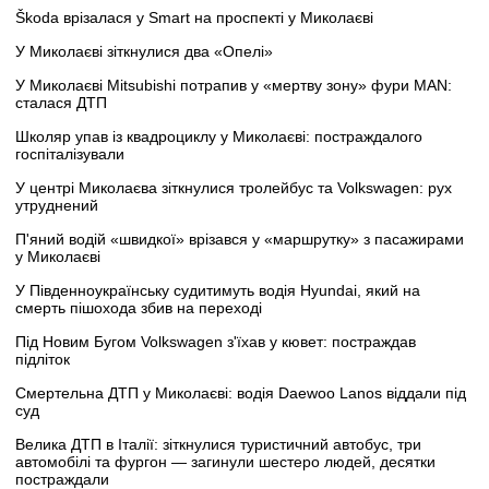
Škoda врізалася у Smart на проспекті у Миколаєві
У Миколаєві зіткнулися два «Опелі»
У Миколаєві Mitsubishi потрапив у «мертву зону» фури MAN:
сталася ДТП
Школяр упав із квадроциклу у Миколаєві: постраждалого
госпіталізували
У центрі Миколаєва зіткнулися тролейбус та Volkswagen: рух
утруднений
П'яний водій «швидкої» врізався у «маршрутку» з пасажирами
у Миколаєві
У Південноукраїнську судитимуть водія Hyundai, який на
смерть пішохода збив на переході
Під Новим Бугом Volkswagen з'їхав у кювет: постраждав
підліток
Смертельна ДТП у Миколаєві: водія Daewoo Lanos віддали під
суд
Велика ДТП в Італії: зіткнулися туристичний автобус, три
автомобілі та фургон — загинули шестеро людей, десятки
постраждали