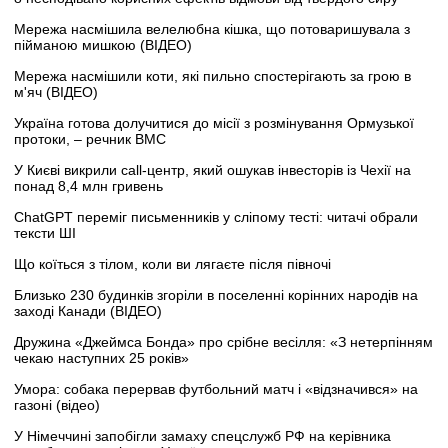
Мережа насмішила велелюбна кішка, що потоваришувала з
пійманою мишкою (ВІДЕО)
Мережа насмішили коти, які пильно спостерігають за грою в
м'яч (ВІДЕО)
Україна готова долучитися до місії з розмінування Ормузької
протоки, – речник ВМС
У Києві викрили call-центр, який ошукав інвесторів із Чехії на
понад 8,4 млн гривень
ChatGPT переміг письменників у сліпому тесті: читачі обрали
тексти ШІ
Що коїться з тілом, коли ви лягаєте після півночі
Близько 230 будинків згоріли в поселенні корінних народів на
заході Канади (ВІДЕО)
Дружина «Джеймса Бонда» про срібне весілля: «З нетерпінням
чекаю наступних 25 років»
Умора: собака перервав футбольний матч і «відзначився» на
газоні (відео)
У Німеччині запобігли замаху спецслужб РФ на керівника