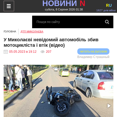
НОВИНИ
N
R
U
субота, 8 Серпня 2026 01:38
1627 днів війни
ГОЛОВНА
ДТП МИКОЛАЄВА
У Миколаєві невідомий автомобіль збив
мотоцикліста і втік (відео)
читать на русском
05.05.2023 в 19:12
207
Владимир Страшный