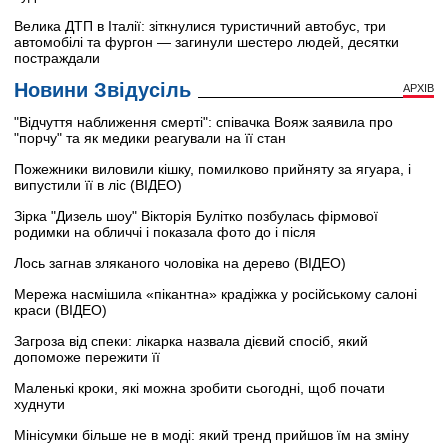
Велика ДТП в Італії: зіткнулися туристичний автобус, три
автомобілі та фургон — загинули шестеро людей, десятки
постраждали
Новини Звідусіль
АРХІВ
"Відчуття наближення смерті": співачка Вояж заявила про
"порчу" та як медики реагували на її стан
Пожежники виловили кішку, помилково прийняту за ягуара, і
випустили її в ліс (ВІДЕО)
Зірка "Дизель шоу" Вікторія Булітко позбулась фірмової
родимки на обличчі і показала фото до і після
Лось загнав зляканого чоловіка на дерево (ВІДЕО)
Мережа насмішила «пікантна» крадіжка у російському салоні
краси (ВІДЕО)
Загроза від спеки: лікарка назвала дієвий спосіб, який
допоможе пережити її
Маленькі кроки, які можна зробити сьогодні, щоб почати
худнути
Мінісумки більше не в моді: який тренд прийшов їм на зміну