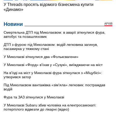
Новини
АРХІВ
Смертельна ДТП під Миколаєвом: в аварії зіткнулися фура,
автобус та позашляховик
ДТП з фурою під Миколаєвом: водій легковика загинув,
пасажирка у тяжкому стані
У Миколаєві зіткнулися два «Фольксвагени»
У Миколаєві «Форд» в'їхав у «Сузукі», виїжджаючи на міст
На в'їзді на міст у Миколаєві фура зіткнулася з «Міцубісі»:
утворився затор
Під Миколаєвом вантажівка «зім'яла» легковик: постраждав
водій
Фура та ЗАЗ зіткнулися у Миколаєві
У Миколаєві Subaru збив чоловіка на електросамокаті:
потерпілого відвезли до лікарні (відео)