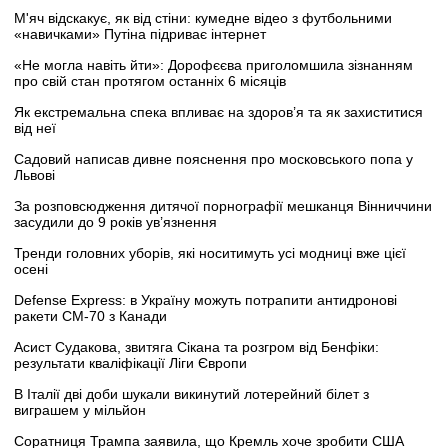
М'яч відскакує, як від стіни: кумедне відео з футбольними
«навичками» Путіна підриває інтернет
«Не могла навіть йти»: Дорофєєва приголомшила зізнанням
про свій стан протягом останніх 6 місяців
Як екстремальна спека впливає на здоров’я та як захиститися
від неї
Садовий написав дивне пояснення про московського попа у
Львові
За розповсюдження дитячої порнографії мешканця Вінниччини
засудили до 9 років ув’язнення
Тренди головних уборів, які носитимуть усі модниці вже цієї
осені
Defense Express: в Україну можуть потрапити антидронові
ракети CM-70 з Канади
Асист Судакова, звитяга Сікана та розгром від Бенфіки:
результати кваліфікації Ліги Європи
В Італії дві доби шукали викинутий лотерейний білет з
виграшем у мільйон
Соратниця Трампа заявила, що Кремль хоче зробити США