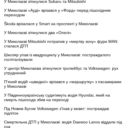
У Миколаєві зіткнулися Subaru та Mitsubishi
У Миколаєві «Ауді» врізався у «Форд» перед пішохідним
переходом
Škoda врізалася у Smart на проспекті у Миколаєві
У Миколаєві зіткнулися два «Опелі»
У Миколаєві Mitsubishi потрапив у «мертву зону» фури MAN:
сталася ДТП
Школяр упав із квадроциклу у Миколаєві: постраждалого
госпіталізували
У центрі Миколаєва зіткнулися тролейбус та Volkswagen: рух
утруднений
П'яний водій «швидкої» врізався у «маршрутку» з пасажирами
у Миколаєві
У Південноукраїнську судитимуть водія Hyundai, який на
смерть пішохода збив на переході
Під Новим Бугом Volkswagen з'їхав у кювет: постраждав
підліток
Смертельна ДТП у Миколаєві: водія Daewoo Lanos віддали під
суд