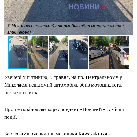
У Миколаєві невідомий автомобіль збив мотоцикліста і
втік (відео)
Увечері у п'ятницю, 5 травня, на пр. Центральному у
Миколаєві невідомий автомобіль збив мотоцикліста,
після чого втік.
Про це повідомляє кореспондент «Новин-N» із місця
події.
За словами очевидців, мотоцикл Kawasaki їхав