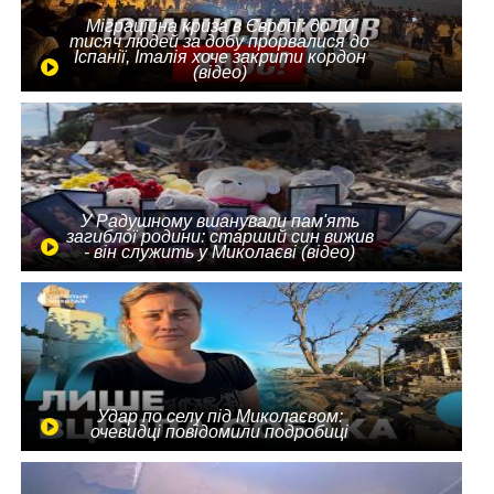
Міграційна криза в Європі: до 10
тисяч людей за добу прорвалися до
Іспанії, Італія хоче закрити кордон
(відео)
У Радушному вшанували пам'ять
загиблої родини: старший син вижив
- він служить у Миколаєві (відео)
Удар по селу під Миколаєвом:
очевидці повідомили подробиці