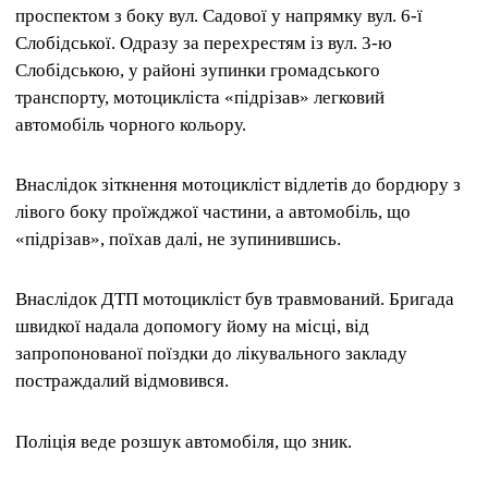
проспектом з боку вул.
Садової у напрямку вул.
6-ї
Слобідської.
Одразу за перехрестям із вул.
3-ю
Слобідською, у районі зупинки громадського
транспорту, мотоцикліста «підрізав» легковий
автомобіль чорного кольору.
Внаслідок зіткнення мотоцикліст відлетів до бордюру з
лівого боку проїжджої частини, а автомобіль, що
«підрізав», поїхав далі, не зупинившись.
Внаслідок ДТП мотоцикліст був травмований.
Бригада
швидкої надала допомогу йому на місці, від
запропонованої поїздки до лікувального закладу
постраждалий відмовився.
Поліція веде розшук автомобіля, що зник.