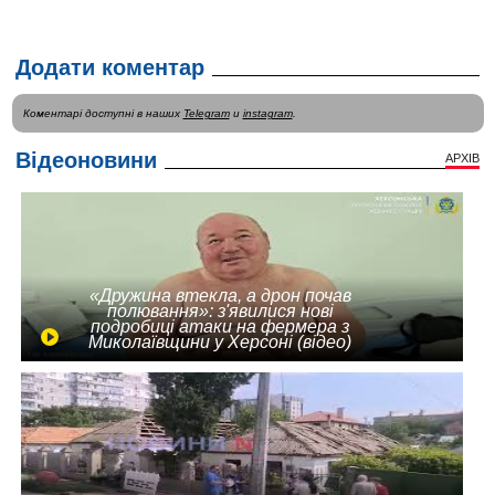
Додати коментар
Коментарі доступні в наших
Telegram
и
instagram
.
Відеоновини
АРХІВ
«Дружина втекла, а дрон почав
полювання»: з'явилися нові
подробиці атаки на фермера з
Миколаївщини у Херсоні (відео)