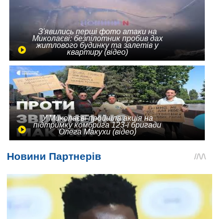
З'явились перші фото атаки на
Миколаєві: безпілотник пробив дах
житлового будинку та залетів у
квартиру (відео)
У Миколаєві пройшла акція на
підтримку комбрига 123-ї бригади
Олега Макухи (відео)