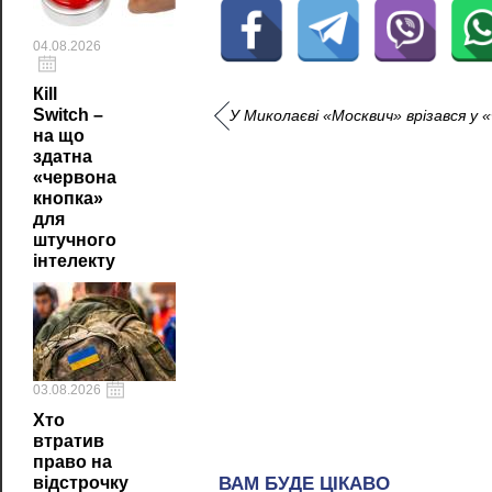
04.08.2026
Кill
Switch –
У Миколаєві «Москвич» врізався у 
на що
здатна
«червона
кнопка»
для
штучного
інтелекту
03.08.2026
Хто
втратив
право на
відстрочку