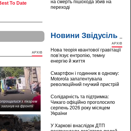
на смерть пішохода збив на
переході
Новини Звідусіль
АРХІВ
Нова теорія квантової гравітації
АРХІВ
пов'язує ентропію, темну
енергію й життя
Смартфон і годинник в одному:
Motorola запатентувала
революційний гнучкий пристрій
Солідарність та підтримка:
попрощалися з лікарем
Чикаго офіційно проголосило
 загинув на фронті
серпень 2026 року місяцем
України
У Харкові внаслідок ДТП