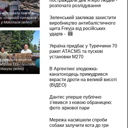
постраждали дев’ятеро людей -
розпочато розлідування
 вшанували пам'ять
Зеленський закликав захистити
и: старший син вижив -
 у Миколаєві (відео)
виробництво антибалістичного
щита Freyja від російських
ударів -
Україна придбає у Туреччини 70
ракет ATACMS та пускові
установки M270
і пройшла акція на
мбрига 123-ї бригади
В Аргентині злодюжка-
Макухи (відео)
канатоходець примудрився
вкрасти дроти на великій висоті
(ВІДЕО)
Дантес уперше публічно
з’явився з новою обраницею:
фото зіркової пари
Мережа насмішили спроби
собаки залучити кота до гри