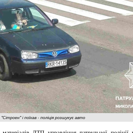
 "Сітроен" і поїхав - поліція розшукує авто
 матеріалів ДТП управління патрульної поліції 