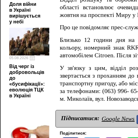
Доля війни
області встановлює очевид
в Україні
жовтня на проспекті Миру у 
вирішується
у небі
Про це повідомляє прес-служ
Близько 12 години дня на п
кольору, номерний знак RKR
автомобілем Citroen.
Після з
05.08.2026
Від черг із
У зв'язку з цим, відділ р
добровольців
звертається з проханням до 
до
транспортну пригоду, або мі
«бусифікації»:
еволюція ТЦК
за телефонами: (063) 996- 65-
в Україні
м. Миколаїв, вул.
Новозаводсь
Підписатися:
Google News
Поділитися: