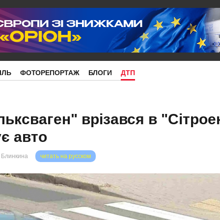
ІЛЬ
ФОТОРЕПОРТАЖ
БЛОГИ
ДТП
ьксваген" врізався в "Сітроен
ує авто
 Блинкина
читать на русском