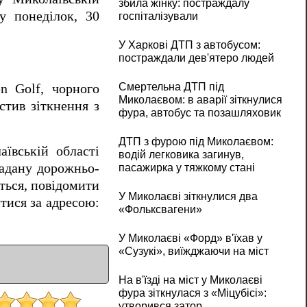
збила жінку: постраждалу
у понеділок, 30
госпіталізували
У Харкові ДТП з автобусом:
постраждали дев'ятеро людей
Смертельна ДТП під
n Golf, чорного
Миколаєвом: в аварії зіткнулися
стив зіткнення з
фура, автобус та позашляховик
ДТП з фурою під Миколаєвом:
ївській області
водій легковика загинув,
гадану дорожньо-
пасажирка у тяжкому стані
ться, повідомити
У Миколаєві зіткнулися два
утися за адресою:
«Фольксвагени»
У Миколаєві «Форд» в'їхав у
«Сузукі», виїжджаючи на міст
На в'їзді на міст у Миколаєві
фура зіткнулася з «Міцубісі»:
утворився затор