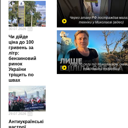
Через атаку РФ постраждав мага
техніки у Миколаєві (відео)
30.07.2026
Чи дійде
ціна до 100
гривень за
літр:
бензиновий
ринок
Удар по селу під Миколаєвом: очев
повідомили подробиці
України
тріщить по
швах
29.07.2026
Антиукраїнські
настрої