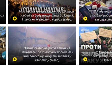
Міграційна криза в Європі: до 10 тисяч
У Радушному
зин
людей за добу прорвалися до Іспанії,
загиблої родин
Італія хоче закрити кордон (відео)
він служить
З'явились перші фото атаки на
Миколаєві: безпілотник пробив дах
У Миколаєв
идці
житлового будинку та залетів у
підтримку ко
квартиру (відео)
Олега 