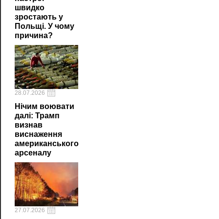
швидко
зростають у
Польщі. У чому
причина?
28.07.2026
Нічим воювати
далі: Трамп
визнав
виснаження
американського
арсеналу
27.07.2026