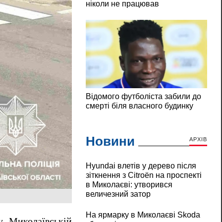
Новини
АРХІВ
Hyundai влетів у дерево після
зіткнення з Citroën на проспекті
в Миколаєві: утворився
величезний затор
На ярмарку в Миколаєві Skoda
у Миколаївській