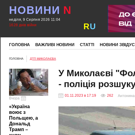
НОВИНИ
N
неділя, 9 Серпня 2026 11:04
R
U
1628 днів війни
ГОЛОВНА
ВАЖЛИВІ НОВИНИ
СТАТТІ
НОВИНИ ЗВІДУС
ГОЛОВНА
ДТП МИКОЛАЄВА
У Миколаєві "Фол
- поліція розшук
01.11.2023 в 17:19
262
Антонина
Вчора
«Україна
воює з
Польщею, а
Дональд
Трамп –