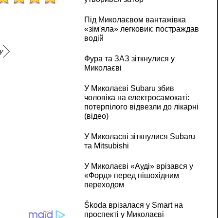
Під Миколаєвом вантажівка
«зім'яла» легковик: постраждав
водій
у
Фура та ЗАЗ зіткнулися у
Миколаєві
У Миколаєві Subaru збив
чоловіка на електросамокаті:
потерпілого відвезли до лікарні
(відео)
У Миколаєві зіткнулися Subaru
та Mitsubishi
У Миколаєві «Ауді» врізався у
«Форд» перед пішохідним
переходом
Škoda врізалася у Smart на
проспекті у Миколаєві