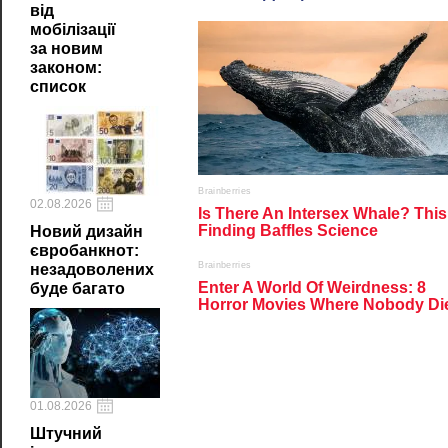
від
мобілізації
за новим
законом:
список
02.08.2026
Новий дизайн
євробанкнот:
незадоволених
буде багато
01.08.2026
Штучний