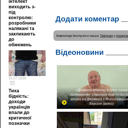
інтелект
виходить з-
під
Додати коментар
контролю:
розробники
налякані та
закликають
Коментарі доступні в наших
Telegram
и
instagr
до
обмежень
Відеоновини
31.07.2026
«Дружина втекла, а дрон почав
Тиха
полювання»: з'явилися нові подроб
бідність:
атаки на фермера з Миколаївщин
доходи
Херсоні (відео)
українців
впали до
критичної
позначки