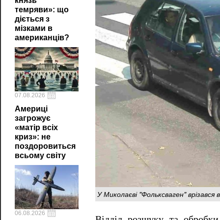
князь
темряви»: що
діється з
мізками в
американців?
07.08.2026
Америці
загрожує
«матір всіх
криз»: не
поздоровиться
всьому світу
У Миколаєві "Фольксваген" врізався в
06.08.2026
Відділ розшуку та обробки