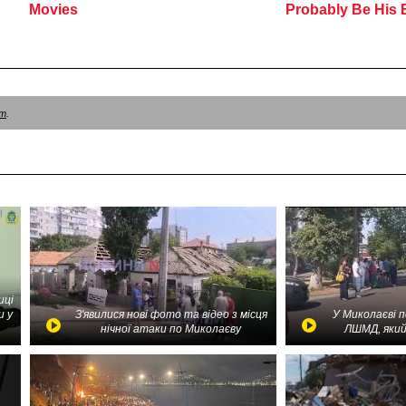
am
.
иці
и у
З'явилися нові фото та відео з місця
У Миколаєві 
нічної атаки по Миколаєву
ЛШМД, який