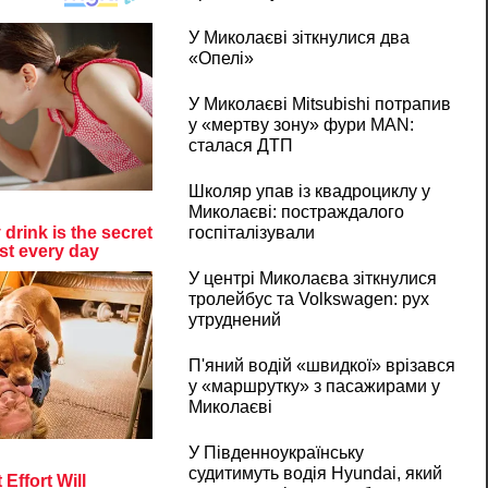
У Миколаєві зіткнулися два
«Опелі»
У Миколаєві Mitsubishi потрапив
у «мертву зону» фури MAN:
сталася ДТП
Школяр упав із квадроциклу у
Миколаєві: постраждалого
госпіталізували
У центрі Миколаєва зіткнулися
тролейбус та Volkswagen: рух
утруднений
П'яний водій «швидкої» врізався
у «маршрутку» з пасажирами у
Миколаєві
У Південноукраїнську
судитимуть водія Hyundai, який