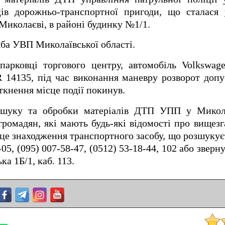
ців дорожньо-транспортної пригоди, що сталася 
Миколаєві, в районі будинку №1/1.
ба УВП Миколаївської області.
арковці торгового центру, автомобіль Volkswage
 14135, під час виконання маневру розворот допу
іткнення місце події покинув.
озшуку та обробки матеріалів ДТП УПП у Микола
громадян, які мають будь-які відомості про вищез
сце знаходження транспортного засобу, що розшукує
05, (095) 007-58-47, (0512) 53-18-44, 102 або зверн
ка 1Б/1, каб.
113.