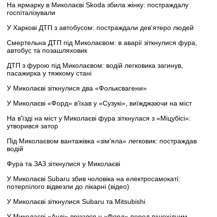
На ярмарку в Миколаєві Skoda збила жінку: постраждалу
госпіталізували
У Харкові ДТП з автобусом: постраждали дев'ятеро людей
Смертельна ДТП під Миколаєвом: в аварії зіткнулися фура,
автобус та позашляховик
ДТП з фурою під Миколаєвом: водій легковика загинув,
пасажирка у тяжкому стані
У Миколаєві зіткнулися два «Фольксвагени»
У Миколаєві «Форд» в'їхав у «Сузукі», виїжджаючи на міст
На в'їзді на міст у Миколаєві фура зіткнулася з «Міцубісі»:
утворився затор
Під Миколаєвом вантажівка «зім'яла» легковик: постраждав
водій
Фура та ЗАЗ зіткнулися у Миколаєві
У Миколаєві Subaru збив чоловіка на електросамокаті:
потерпілого відвезли до лікарні (відео)
У Миколаєві зіткнулися Subaru та Mitsubishi
У Миколаєві «Ауді» врізався у «Форд» перед пішохідним