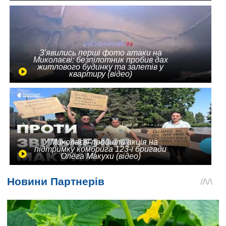
З'явились перші фото атаки на
Миколаєві: безпілотник пробив дах
житлового будинку та залетів у
квартиру (відео)
У Миколаєві пройшла акція на
підтримку комбрига 123-ї бригади
Олега Макухи (відео)