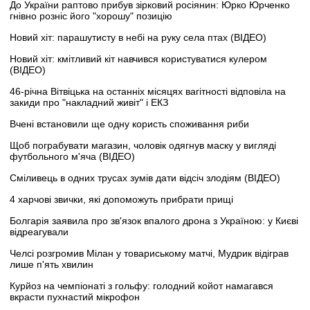
До України раптово прибув зірковий росіянин: Юрко Юрченко
гнівно розніс його "хорошу" позицію
Новий хіт: парашутисту в небі на руку села птах (ВІДЕО)
Новий хіт: кмітливий кіт навчився користуватися кулером
(ВІДЕО)
46-річна Вітвіцька на останніх місяцях вагітності відповіла на
закиди про "накладний живіт" і ЕКЗ
Вчені встановили ще одну користь споживання риби
Щоб пограбувати магазин, чоловік одягнув маску у вигляді
футбольного м'яча (ВІДЕО)
Сміливець в одних трусах зумів дати відсіч злодіям (ВІДЕО)
4 харчові звички, які допоможуть прибрати прищі
Болгарія заявила про зв'язок впалого дрона з Україною: у Києві
відреагували
Челсі розгромив Мілан у товариському матчі, Мудрик відіграв
лише п'ять хвилин
Курйоз на чемпіонаті з гольфу: голодний койот намагався
вкрасти пухнастий мікрофон