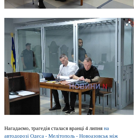
Нагадаємо, трагедія сталася вранці 4 липня
на
автодорозі Одеса - Мелітополь - Новоазовськ між