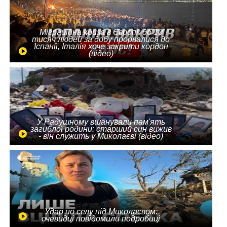
Міграційна криза в Європі: до 10
тисяч людей за добу прорвалися до
Іспанії, Італія хоче закрити кордон
(відео)
У Радушному вшанували пам'ять
загиблої родини: старший син вижив
- він служить у Миколаєві (відео)
Удар по селу під Миколаєвом:
очевидці повідомили подробиці