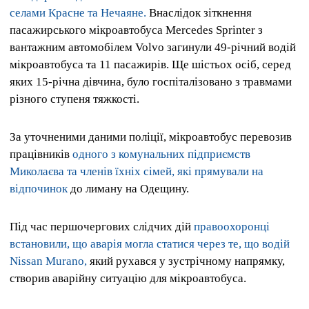
селами Красне та Нечаяне.
Внаслідок зіткнення
пасажирського мікроавтобуса Mercedes Sprinter з
вантажним автомобілем Volvo загинули 49-річний водій
мікроавтобуса та 11 пасажирів. Ще шістьох осіб, серед
яких 15-річна дівчина, було госпіталізовано з травмами
різного ступеня тяжкості.
За уточненими даними поліції, мікроавтобус перевозив
працівників
одного з комунальних підприємств
Миколаєва та членів їхніх сімей, які прямували на
відпочинок
до лиману на Одещину.
Під час першочергових слідчих дій
правоохоронці
встановили, що аварія могла статися через те, що водій
Nissan Murano,
який рухався у зустрічному напрямку,
створив аварійну ситуацію для мікроавтобуса.