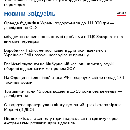
переходом
Новини Звідусіль
АРХІВ
Оренда будинків в Україні подорожчала до 111 000 грн —
дослідження OLX
мбудсмен заявив про системні проблеми в ТЦК Закарпаття та
вимагає перевірки
Виробники Patriot не поспішають ділитися ліцензією з
Україною: ЗМІ назвали несподівану причину
Російські окупанти на Кінбурнській косі опинилися у глухій
обороні під вогневим контролем ЗСУ
На Одещині після нічної атаки РФ повернули світло понад 128
тисячам родин
Три звички після 45 років додають до 13 років без деменції —
дослідження
Стюардеса провернула в літаку кумедний трюк і стала зіркою
Мережі (ВІДЕО)
Нікітюк виїхала з сином у гори і нарвалася на критику через
екстремальні розваги: зірка відповіла