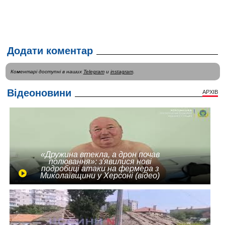
Додати коментар
Коментарі доступні в наших
Telegram
и
instagram
.
Відеоновини
АРХІВ
«Дружина втекла, а дрон почав
полювання»: з'явилися нові
подробиці атаки на фермера з
Миколаївщини у Херсоні (відео)