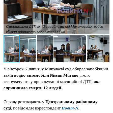
Смертельна ДТП із 12 загиблими під Миколаєвом: водію
Nissan обирають запобіжний захід
У вівторок, 7 липня, у Миколаєві суд обирає запобіжний
захід
водію автомобіля Nissan Murano
, якого
звинувачують у провокуванні масштабної ДТП,
яка
спричинила смерть 12 людей.
Справу розглядають у
Центральному районному
суді,
повідомляє кореспондент
Новин-N
.