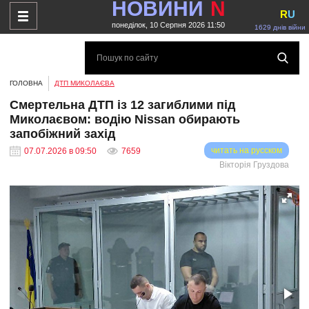
НОВИНИ
N
R
U
понеділок, 10 Серпня 2026 11:50
1629 днів війни
ГОЛОВНА
ДТП МИКОЛАЄВА
Смертельна ДТП із 12 загиблими під
Миколаєвом: водію Nissan обирають
запобіжний захід
читать на русском
07.07.2026 в 09:50
7659
Вікторія Груздова