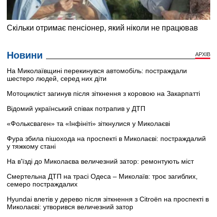
Новини
АРХІВ
На Миколаївщині перекинувся автомобіль: постраждали
шестеро людей, серед них діти
Мотоцикліст загинув після зіткнення з коровою на Закарпатті
Відомий український співак потрапив у ДТП
«Фольксваген» та «Інфініті» зіткнулися у Миколаєві
Фура збила пішохода на проспекті в Миколаєві: постраждалий
у тяжкому стані
На в'їзді до Миколаєва величезний затор: ремонтують міст
Смертельна ДТП на трасі Одеса – Миколаїв: троє загиблих,
семеро постраждалих
Hyundai влетів у дерево після зіткнення з Citroën на проспекті в
Миколаєві: утворився величезний затор