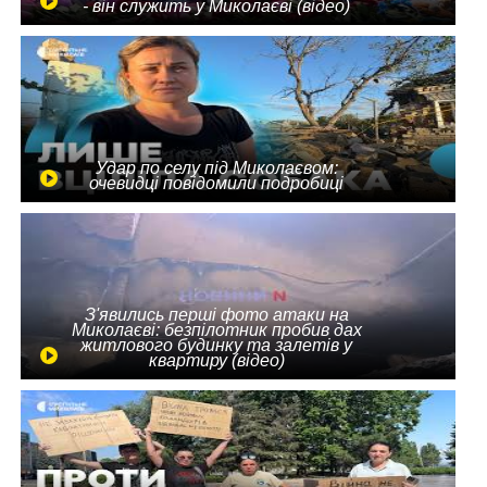
- він служить у Миколаєві (відео)
Удар по селу під Миколаєвом:
очевидці повідомили подробиці
З'явились перші фото атаки на
Миколаєві: безпілотник пробив дах
житлового будинку та залетів у
квартиру (відео)