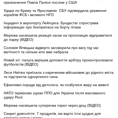
призначення Павла Паліси послом у США
Удари по Криму та Ярославлю: СБУ підтвердила ураження
кораблів ФСБ і великого НПЗ
Інцидент в аеропорту Лейпцига: Бундестаг спростував
інформацію про боєприпаси на борту літака
Мережа насмішила реакція хаски на пропозицію відправитися
до парку (ВІДЕО)
Соломія Вітвіцька відверто заговорила про вагу під час
вагітності та скільки кіло вже набрала
Новий хіт: папуга вирішив допомогти арбітру проконтролювати
футболістів (ВІДЕО)
Леся Нікітюк приїхала з нареченим-військовим до рідного міста
та підстригла однорічного сина
Ефективні поради від дієтолога: як позбутися жиру на животі
НАТО терміново шукає ППО для України після масованого
удару Росії
Мережа насмішила суперечка горил через дощ (ВІДЕО)
Секрет довголіття: 7 продуктів, які варто їсти щодня для
здоров’я серця і мозку