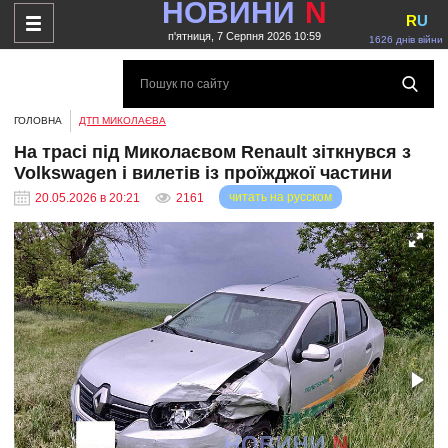
НОВИНИ
N
R
U
п'ятниця, 7 Серпня 2026 10:59
1626 днів війни
ГОЛОВНА
ДТП МИКОЛАЄВА
На трасі під Миколаєвом Renault зіткнувся з
Volkswagen і вилетів із проїжджої частини
читать на русском
20.05.2026 в 20:21
2161