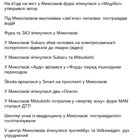
На в'їзді на міст у Миколаєві фура зіткнулася з «Міцубісі»:
утворився затор
Під Миколаєвом вантажівка «зім'яла» легковик: постраждав
водій
Фура та ЗАЗ зіткнулися у Миколаєві
У Миколаєві Subaru збив чоловіка на електросамокаті:
потерпілого відвезли до лікарні (відео)
У Миколаєві зіткнулися Subaru та Mitsubishi
У Миколаєві «Ауді» врізався у «Форд» перед пішохідним
переходом
Škoda врізалася у Smart на проспекті у Миколаєві
У Миколаєві зіткнулися два «Опелі»
У Миколаєві Mitsubishi потрапив у «мертву зону» фури MAN:
сталася ДТП
Школяр упав із квадроциклу у Миколаєві: постраждалого
госпіталізували
У центрі Миколаєва зіткнулися тролейбус та Volkswagen: рух
утруднений