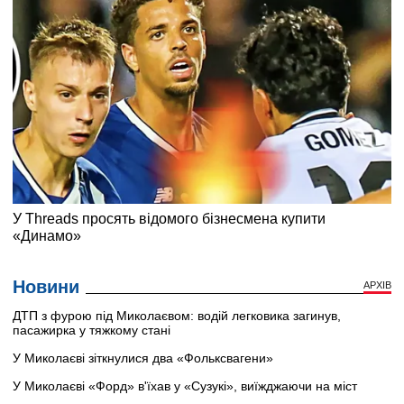
Новини
АРХІВ
ДТП з фурою під Миколаєвом: водій легковика загинув,
пасажирка у тяжкому стані
У Миколаєві зіткнулися два «Фольксвагени»
У Миколаєві «Форд» в'їхав у «Сузукі», виїжджаючи на міст