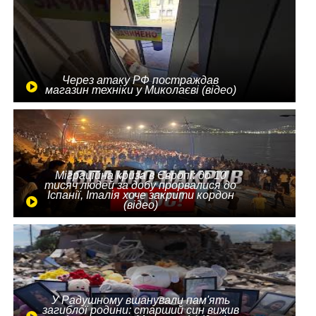
Через атаку РФ постраждав
магазин техніки у Миколаєві (відео)
Міграційна криза в Європі: до 10
тисяч людей за добу прорвалися до
Іспанії, Італія хоче закрити кордон
(відео)
У Радушному вшанували пам'ять
загиблої родини: старший син вижив