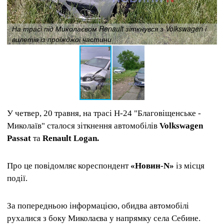
На трасі під Миколаєвом Renault зіткнувся з Volkswagen і
вилетів із проїжджої частини
У четвер, 20 травня, на трасі Н-24 "Благовіщенське -
Миколаїв" сталося зіткнення автомобілів
Volkswagen
Passat
та
Renault Logan.
Про це повідомляє кореспондент
«Новин-N»
із місця
події.
За попередньою інформацією, обидва автомобілі
рухалися з боку Миколаєва у напрямку села Себине.