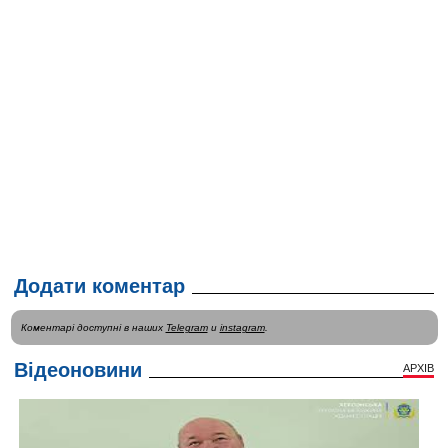
Додати коментар
Коментарі доступні в наших
Telegram
и
instagram
.
Відеоновини
АРХІВ