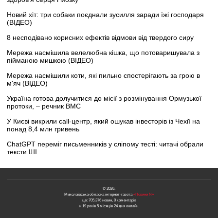
Новий хіт: три собаки поєднали зусилля заради їжі господаря
(ВІДЕО)
8 несподівано корисних ефектів відмови від твердого сиру
Мережа насмішила велелюбна кішка, що потоваришувала з
пійманою мишкою (ВІДЕО)
Мережа насмішили коти, які пильно спостерігають за грою в
м'яч (ВІДЕО)
Україна готова долучитися до місії з розмінування Ормузької
протоки, – речник ВМС
У Києві викрили call-центр, який ошукав інвесторів із Чехії на
понад 8,4 млн гривень
ChatGPT переміг письменників у сліпому тесті: читачі обрали
тексти ШІ
© 2026.
Миколаївська обласна інтернет-газета
«Новини N»
це: 705,376 новин, 0 коментарів
и 19 років 5 місяців 24 дня онлайн.