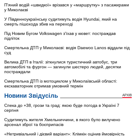
П'яний водій «швидкої» врізався у «маршрутку» з пасажирами
у Миколаєві
У Південноукраїнську судитимуть водія Hyundai, який на
смерть пішохода збив на переході
Під Новим Бугом Volkswagen з'їхав у кювет: постраждав
підліток
Смертельна ДТП у Миколаєві: водія Daewoo Lanos віддали під
суд
Велика ДТП в Італії: зіткнулися туристичний автобус, три
автомобілі та фургон — загинули шестеро людей, десятки
постраждали
Смертельна ДТП із мотоциклом у Миколаївській області:
екскаваторник отримав умовний термін
Новини Звідусіль
АРХІВ
Спека до +38, грози та град: якою буде погода в Україні 7
серпня
Судитимуть жителя Хмельниччини, в якого було вилучено
арсенал зброї та боєприпасів
«Нетривіальний і дієвий варіант»: Клімкін оцінив ймовірність