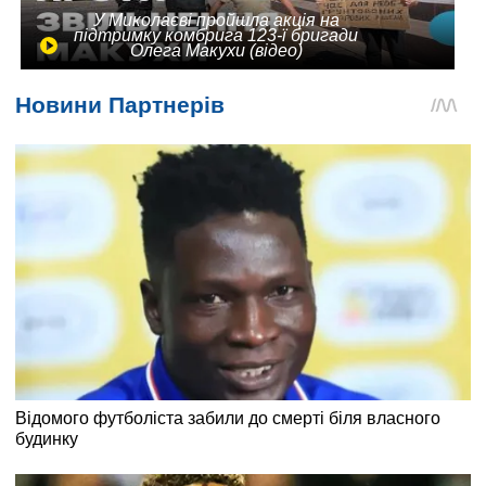
У Миколаєві пройшла акція на
підтримку комбрига 123-ї бригади
Олега Макухи (відео)