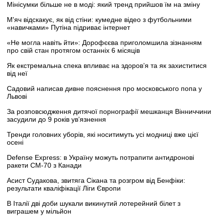
Мінісумки більше не в моді: який тренд прийшов їм на зміну
М'яч відскакує, як від стіни: кумедне відео з футбольними
«навичками» Путіна підриває інтернет
«Не могла навіть йти»: Дорофєєва приголомшила зізнанням
про свій стан протягом останніх 6 місяців
Як екстремальна спека впливає на здоров’я та як захиститися
від неї
Садовий написав дивне пояснення про московського попа у
Львові
За розповсюдження дитячої порнографії мешканця Вінниччини
засудили до 9 років ув’язнення
Тренди головних уборів, які носитимуть усі модниці вже цієї
осені
Defense Express: в Україну можуть потрапити антидронові
ракети CM-70 з Канади
Асист Судакова, звитяга Сікана та розгром від Бенфіки:
результати кваліфікації Ліги Європи
В Італії дві доби шукали викинутий лотерейний білет з
виграшем у мільйон