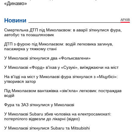
Новини
АРХІВ
Смертельна ДТП під Миколаєвом: в аварії зіткнулися фура,
автобус та позашляховик
ДТП з фурою під Миколаєвом: водій легковика загинув,
пасажирка у тяжкому стані
У Миколаєві зіткнулися два «Фольксвагени»
У Миколаєві «Форд» в'їхав у «Сузукі», виїжджаючи на міст
На в'їзді на міст у Миколаєві фура зіткнулася з «Міцубісі»:
утворився затор
Під Миколаєвом вантажівка «зім'яла» легковик: постраждав
водій
Фура та ЗАЗ зіткнулися у Миколаєві
У Миколаєві Subaru збив чоловіка на електросамокаті:
потерпілого відвезли до лікарні (відео)
У Миколаєві зіткнулися Subaru та Mitsubishi