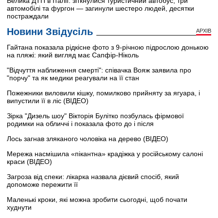
Велика ДТП в Італії: зіткнулися туристичний автобус, три
автомобілі та фургон — загинули шестеро людей, десятки
постраждали
Новини Звідусіль
АРХІВ
Гайтана показала рідкісне фото з 9-річною підрослою донькою
на пляжі: який вигляд має Сапфір-Ніколь
"Відчуття наближення смерті": співачка Вояж заявила про
"порчу" та як медики реагували на її стан
Пожежники виловили кішку, помилково прийняту за ягуара, і
випустили її в ліс (ВІДЕО)
Зірка "Дизель шоу" Вікторія Булітко позбулась фірмової
родимки на обличчі і показала фото до і після
Лось загнав зляканого чоловіка на дерево (ВІДЕО)
Мережа насмішила «пікантна» крадіжка у російському салоні
краси (ВІДЕО)
Загроза від спеки: лікарка назвала дієвий спосіб, який
допоможе пережити її
Маленькі кроки, які можна зробити сьогодні, щоб почати
худнути