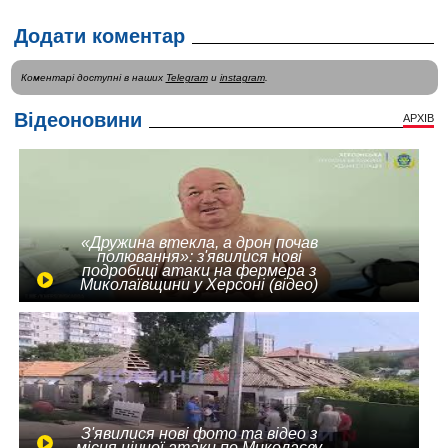
Додати коментар
Коментарі доступні в наших
Telegram
и
instagram
.
Відеоновини
АРХІВ
«Дружина втекла, а дрон почав
полювання»: з'явилися нові
подробиці атаки на фермера з
Миколаївщини у Херсоні (відео)
З'явилися нові фото та відео з
місця нічної атаки по Миколаєву