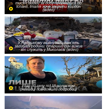
тисяч людей за добу прорвалися до
Іспанії, Італія хоче закрити кордон
(відео)
У Радушному вшанували пам'ять
загиблої родини: старший син вижив
- він служить у Миколаєві (відео)
Удар по селу під Миколаєвом:
очевидці повідомили подробиці