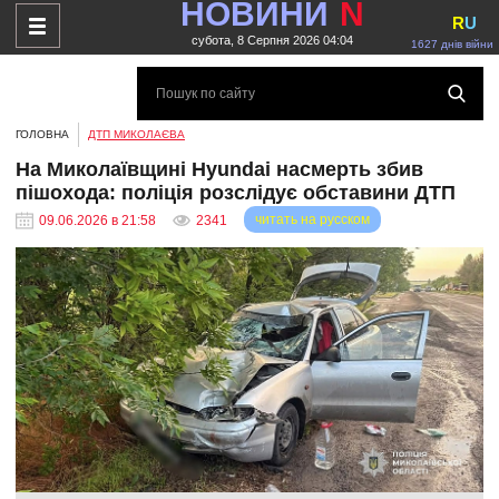
НОВИНИ
N
R
U
субота, 8 Серпня 2026 04:04
1627 днів війни
ГОЛОВНА
ДТП МИКОЛАЄВА
На Миколаївщині Hyundai насмерть збив
пішохода: поліція розслідує обставини ДТП
читать на русском
09.06.2026 в 21:58
2341