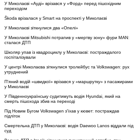
У Миколаєві «Ауді» врізався у «Форд» перед пішохідним
переходом
Škoda врізалася у Smart на проспекті у Миколаєві
У Миколаєві зіткнулися два «Опелі»
У Миколаєві Mitsubishi потрапив у «мертву зону» фури MAN:
сталася ДТП
Школяр упав із квадроциклу у Миколаєві: постраждалого
госпіталізували
У центрі Миколаєва зіткнулися тролейбус та Volkswagen: рух
утруднений
П'яний водій «швидкої» врізався у «маршрутку» з пасажирами
у Миколаєві
У Південноукраїнську судитимуть водія Hyundai, який на
смерть пішохода збив на переході
Під Новим Бугом Volkswagen з'їхав у кювет: постраждав
підліток
Смертельна ДТП у Миколаєві: водія Daewoo Lanos віддали під
суд