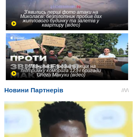
З'явились перші фото атаки на
Миколаєві: безпілотник пробив дах
житлового будинку та залетів у
квартиру (відео)
У Миколаєві пройшла акція на
підтримку комбрига 123-ї бригади
Олега Макухи (відео)