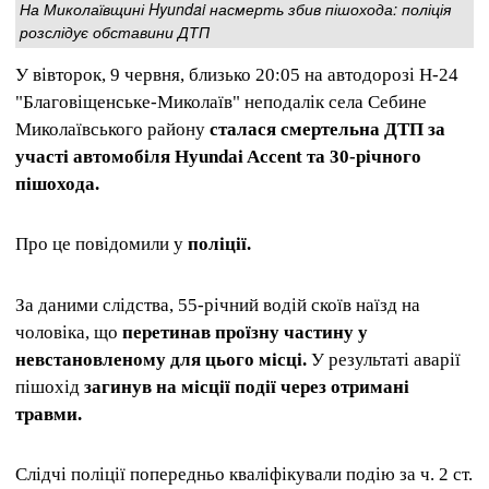
На Миколаївщині Hyundai насмерть збив пішохода: поліція
розслідує обставини ДТП
У вівторок, 9 червня, близько 20:05 на автодорозі Н-24
"Благовіщенське-Миколаїв" неподалік села Себине
Миколаївського району
сталася смертельна ДТП за
участі автомобіля Hyundai Accent та 30-річного
пішохода.
Про це повідомили у
поліції.
За даними слідства, 55-річний водій скоїв наїзд на
чоловіка, що
перетинав проїзну частину у
невстановленому для цього місці.
У результаті аварії
пішохід
загинув на місції події через отримані
травми.
Слідчі поліції попередньо кваліфікували подію за ч. 2 ст.