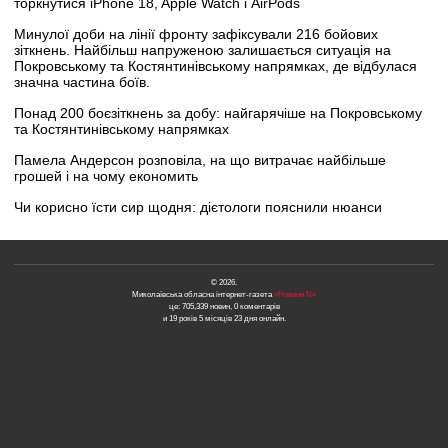
торкнутися iPhone 18, Apple Watch і AirPods
Минулої доби на лінії фронту зафіксували 216 бойових
зіткнень. Найбільш напруженою залишається ситуація на
Покровському та Костянтинівському напрямках, де відбулася
значна частина боїв.
Понад 200 боєзіткнень за добу: найгарячіше на Покровському
та Костянтинівському напрямках
Памела Андерсон розповіла, на що витрачає найбільше
грошей і на чому економить
Чи корисно їсти сир щодня: дієтологи пояснили нюанси
© 2026.
Миколаївська обласна інтернет-газета
«Новини N»
це: 705,339 новин, 0 коментарів
и 19 років 5 місяців 23 дня онлайн.