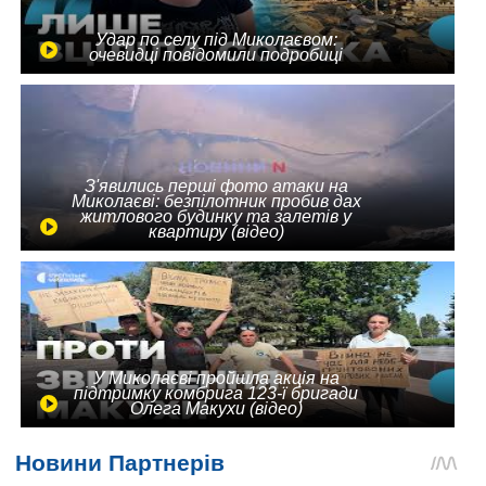
Удар по селу під Миколаєвом:
очевидці повідомили подробиці
З'явились перші фото атаки на
Миколаєві: безпілотник пробив дах
житлового будинку та залетів у
квартиру (відео)
У Миколаєві пройшла акція на
підтримку комбрига 123-ї бригади
Олега Макухи (відео)