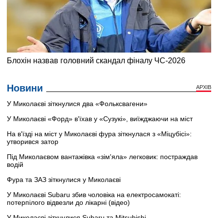
Новини
АРХІВ
У Миколаєві зіткнулися два «Фольксвагени»
У Миколаєві «Форд» в'їхав у «Сузукі», виїжджаючи на міст
На в'їзді на міст у Миколаєві фура зіткнулася з «Міцубісі»:
утворився затор
Під Миколаєвом вантажівка «зім'яла» легковик: постраждав
водій
Фура та ЗАЗ зіткнулися у Миколаєві
У Миколаєві Subaru збив чоловіка на електросамокаті:
потерпілого відвезли до лікарні (відео)
У Миколаєві зіткнулися Subaru та Mitsubishi