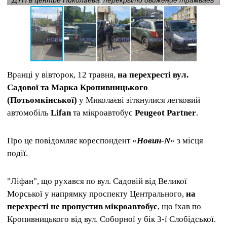
Вранці у вівторок, 12 травня,
на перехресті вул.
Садової та Марка Кропивницького
(Потьомкінської)
у Миколаєві зіткнулися легковий
автомобіль
Lifan
та мікроавтобус
Peugeot Partner
.
Про це повідомляє кореспондент «
Новин-N
» з місця
події.
"Ліфан", що рухався по вул. Садовій від Великої
Морської у напрямку проспекту Центрального,
на
перехресті не пропустив мікроавтобус
, що їхав по
Кропивницького від вул. Соборної у бік 3-ї Слобідської.