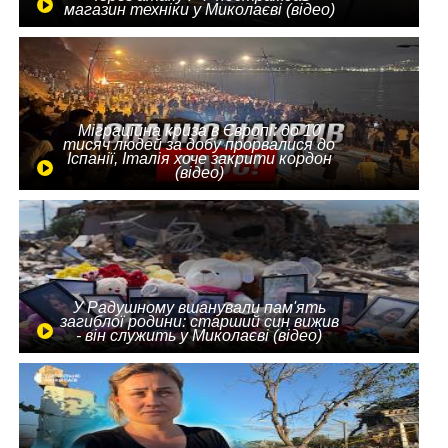
магазин техніки у Миколаєві (відео)
Міграційна криза в Європі: до 10
тисяч людей за добу прорвалися до
Іспанії, Італія хоче закрити кордон
(відео)
У Радушному вшанували пам'ять
загиблої родини: старший син вижив
- він служить у Миколаєві (відео)