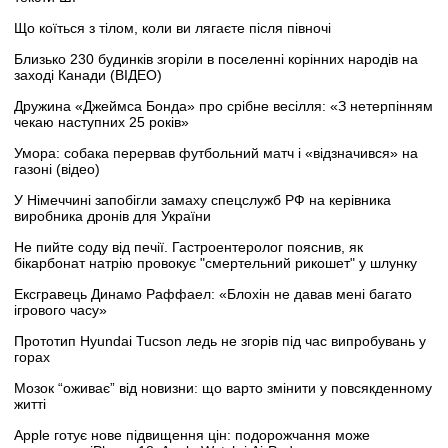
Що коїться з тілом, коли ви лягаєте після півночі
Близько 230 будинків згоріли в поселенні корінних народів на
заході Канади (ВІДЕО)
Дружина «Джеймса Бонда» про срібне весілля: «З нетерпінням
чекаю наступних 25 років»
Умора: собака перервав футбольний матч і «відзначився» на
газоні (відео)
У Німеччині запобігли замаху спецслужб РФ на керівника
виробника дронів для України
Не пийте соду від печії. Гастроентеролог пояснив, як
бікарбонат натрію провокує "смертельний рикошет" у шлунку
Ексгравець Динамо Раффаел: «Блохін не давав мені багато
ігрового часу»
Прототип Hyundai Tucson ледь не згорів під час випробувань у
горах
Мозок “оживає” від новизни: що варто змінити у повсякденному
житті
Apple готує нове підвищення цін: подорожчання може