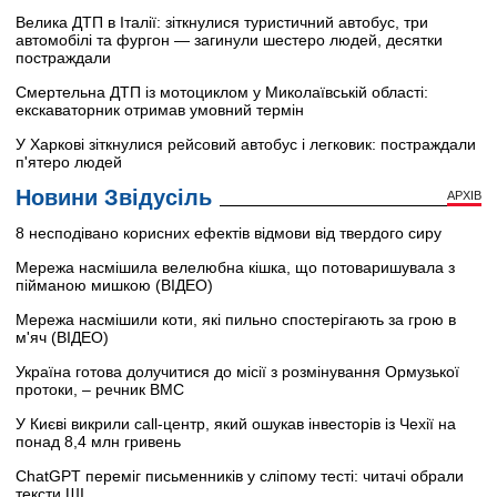
Велика ДТП в Італії: зіткнулися туристичний автобус, три
автомобілі та фургон — загинули шестеро людей, десятки
постраждали
Смертельна ДТП із мотоциклом у Миколаївській області:
екскаваторник отримав умовний термін
У Харкові зіткнулися рейсовий автобус і легковик: постраждали
п'ятеро людей
Новини Звідусіль
АРХІВ
8 несподівано корисних ефектів відмови від твердого сиру
Мережа насмішила велелюбна кішка, що потоваришувала з
пійманою мишкою (ВІДЕО)
Мережа насмішили коти, які пильно спостерігають за грою в
м'яч (ВІДЕО)
Україна готова долучитися до місії з розмінування Ормузької
протоки, – речник ВМС
У Києві викрили call-центр, який ошукав інвесторів із Чехії на
понад 8,4 млн гривень
ChatGPT переміг письменників у сліпому тесті: читачі обрали
тексти ШІ