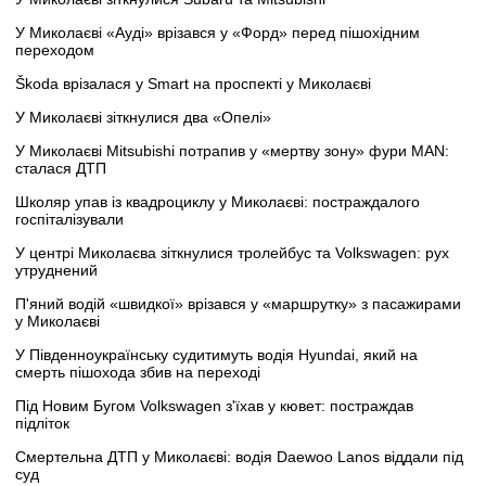
У Миколаєві «Ауді» врізався у «Форд» перед пішохідним
переходом
Škoda врізалася у Smart на проспекті у Миколаєві
У Миколаєві зіткнулися два «Опелі»
У Миколаєві Mitsubishi потрапив у «мертву зону» фури MAN:
сталася ДТП
Школяр упав із квадроциклу у Миколаєві: постраждалого
госпіталізували
У центрі Миколаєва зіткнулися тролейбус та Volkswagen: рух
утруднений
П'яний водій «швидкої» врізався у «маршрутку» з пасажирами
у Миколаєві
У Південноукраїнську судитимуть водія Hyundai, який на
смерть пішохода збив на переході
Під Новим Бугом Volkswagen з'їхав у кювет: постраждав
підліток
Смертельна ДТП у Миколаєві: водія Daewoo Lanos віддали під
суд