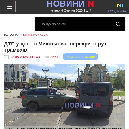
НОВИНИ
N
R
U
четвер, 6 Серпня 2026 21:44
1625 днів війни
ГОЛОВНА
ДТП МИКОЛАЄВА
ДТП у центрі Миколаєва: перекрито рух
трамваїв
читать на русском
12.05.2026 в 11:43
3657
ДТП в центре Николаева: перекрыто движение трамваев