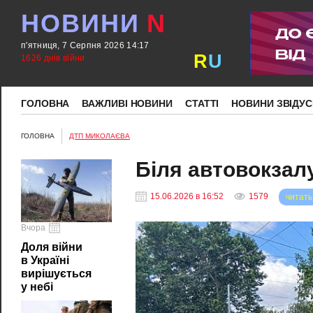
НОВИНИ
N
п'ятниця, 7 Серпня 2026 14:17
R
U
1626 днів війни
ГОЛОВНА
ВАЖЛИВІ НОВИНИ
СТАТТІ
НОВИНИ ЗВІДУС
ГОЛОВНА
ДТП МИКОЛАЄВА
Біля автовокзалу
15.06.2026 в 16:52
1579
читать
Вчора
Доля війни
в Україні
вирішується
у небі