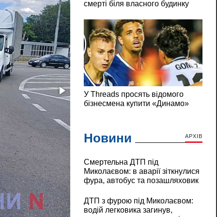
Новини
АРХІВ
Смертельна ДТП під
Миколаєвом: в аварії зіткнулися
фура, автобус та позашляховик
ДТП з фурою під Миколаєвом:
водій легковика загинув,