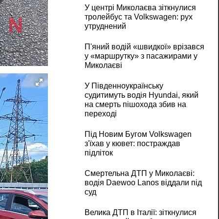
У центрі Миколаєва зіткнулися
тролейбус та Volkswagen: рух
утруднений
П'яний водій «швидкої» врізався
у «маршрутку» з пасажирами у
Миколаєві
У Південноукраїнську
судитимуть водія Hyundai, який
на смерть пішохода збив на
переході
Під Новим Бугом Volkswagen
з'їхав у кювет: постраждав
підліток
Смертельна ДТП у Миколаєві:
водія Daewoo Lanos віддали під
суд
Велика ДТП в Італії: зіткнулися