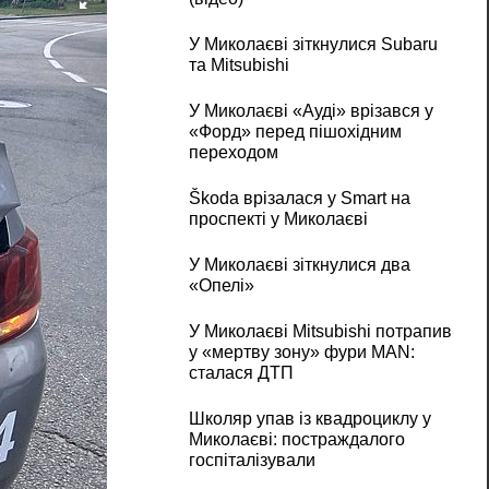
У Миколаєві зіткнулися Subaru
та Mitsubishi
У Миколаєві «Ауді» врізався у
«Форд» перед пішохідним
переходом
Škoda врізалася у Smart на
проспекті у Миколаєві
У Миколаєві зіткнулися два
«Опелі»
У Миколаєві Mitsubishi потрапив
у «мертву зону» фури MAN:
сталася ДТП
Школяр упав із квадроциклу у
Миколаєві: постраждалого
госпіталізували