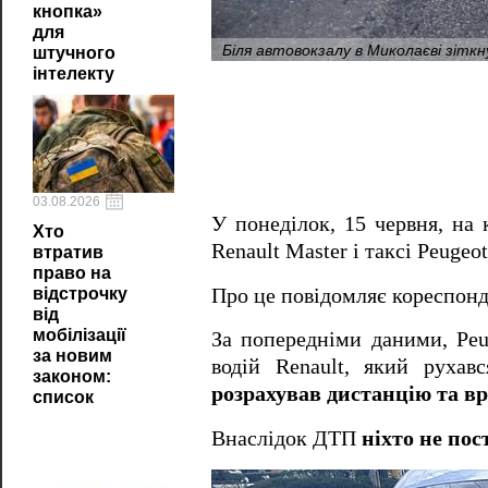
кнопка»
для
Біля автовокзалу в Миколаєві зіткну
штучного
інтелекту
03.08.2026
У понеділок, 15 червня, на
Хто
Renault Master і таксі Peugeot
втратив
право на
Про це повідомляє кореспон
відстрочку
від
мобілізації
За попередніми даними, Peu
за новим
водій Renault, який рухав
законом:
розрахував дистанцію та вр
список
Внаслідок ДТП
ніхто не пос