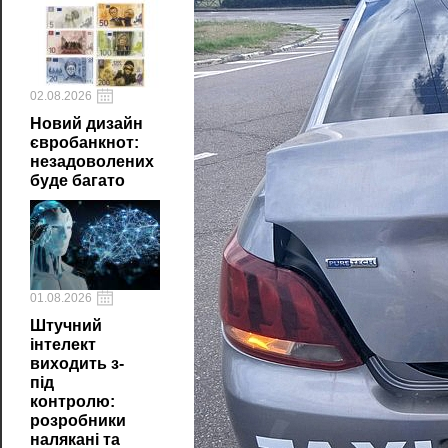
02.08.2026
Новий дизайн
євробанкнот:
незадоволених
буде багато
01.08.2026
Штучний
інтелект
виходить з-
під
контролю:
розробники
налякані та