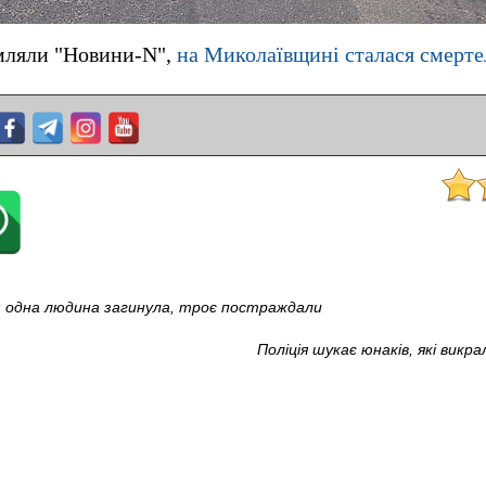
омляли "Новини-N",
на Миколаївщині сталася смерт
 одна людина загинула, троє постраждали
Поліція шукає юнаків, які викр