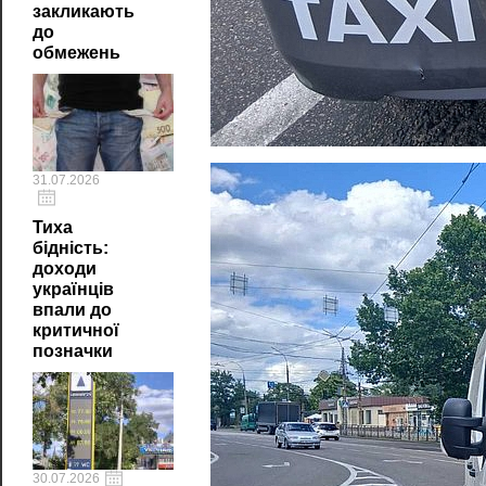
закликають
до
обмежень
31.07.2026
Тиха
бідність:
доходи
українців
впали до
критичної
позначки
30.07.2026