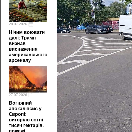
28.07.2026
Нічим воювати
далі: Трамп
визнав
виснаження
американського
арсеналу
27.07.2026
Вогняний
апокаліпсис у
Європі:
вигоріло сотні
тисяч гектарів,
пожежі