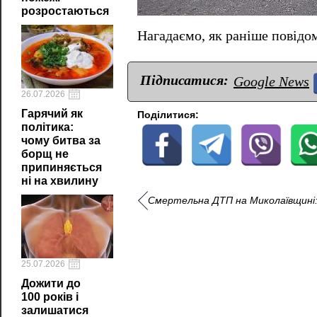
розростаються
Нагадаємо, як раніше повід
Підписатися:
Google News
26.07.2026
Гарячий як
Поділитися:
політика:
чому битва за
борщ не
припиняється
ні на хвилину
Смертельна ДТП на Миколаївщині:
25.07.2026
Дожити до
100 років і
залишатися