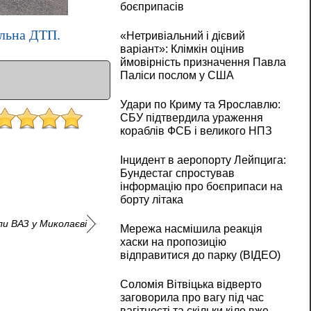
боєприпасів
ельна ДТП.
«Нетривіальний і дієвий
варіант»: Клімкін оцінив
ймовірність призначення Павла
Паліси послом у США
Удари по Криму та Ярославлю:
СБУ підтвердила ураження
кораблів ФСБ і великого НПЗ
Інцидент в аеропорту Лейпцига:
Бундестаг спростував
інформацію про боєприпаси на
борту літака
али ВАЗ у Миколаєві
Мережа насмішила реакція
хаски на пропозицію
відправитися до парку (ВІДЕО)
Соломія Вітвіцька відверто
заговорила про вагу під час
вагітності та скільки кіло вже