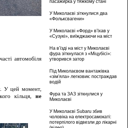
пасажирка у тяжкому стані
Біля автовокзалу в Миколаєві зіткнулися Re
У Миколаєві зіткнулися два
«Фольксвагени»
У Миколаєві «Форд» в'їхав у
«Сузукі», виїжджаючи на міст
На в'їзді на міст у Миколаєві
фура зіткнулася з «Міцубісі»:
часті автомобіля
утворився затор
Під Миколаєвом вантажівка
«зім'яла» легковик: постраждав
водій
т. У цей момент,
Фура та ЗАЗ зіткнулися у
ького кільця,
не
Миколаєві
У Миколаєві Subaru збив
чоловіка на електросамокаті:
потерпілого відвезли до лікарні
(відео)