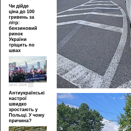
Чи дійде
ціна до 100
гривень за
літр:
бензиновий
ринок
України
тріщить по
швах
29.07.2026
Антиукраїнські
настрої
швидко
зростають у
Польщі. У чому
причина?