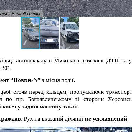
лися Renault і таксі
 кільці автовокзалу в Миколаєві
сталася ДТП
за у
 301.
дент
“Новин-N”
з місця події.
geot стояв перед кільцем, пропускаючи транспор
ся по пр. Богоявленському зі сторони Херсонс
ізався у задню частину таксі.
траждав.
Рух на вказаній ділянці
не ускладнений.