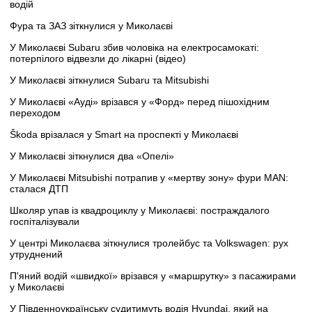
водій
Фура та ЗАЗ зіткнулися у Миколаєві
У Миколаєві Subaru збив чоловіка на електросамокаті:
потерпілого відвезли до лікарні (відео)
У Миколаєві зіткнулися Subaru та Mitsubishi
У Миколаєві «Ауді» врізався у «Форд» перед пішохідним
переходом
Škoda врізалася у Smart на проспекті у Миколаєві
У Миколаєві зіткнулися два «Опелі»
У Миколаєві Mitsubishi потрапив у «мертву зону» фури MAN:
сталася ДТП
Школяр упав із квадроциклу у Миколаєві: постраждалого
госпіталізували
У центрі Миколаєва зіткнулися тролейбус та Volkswagen: рух
утруднений
П'яний водій «швидкої» врізався у «маршрутку» з пасажирами
у Миколаєві
У Південноукраїнську судитимуть водія Hyundai, який на