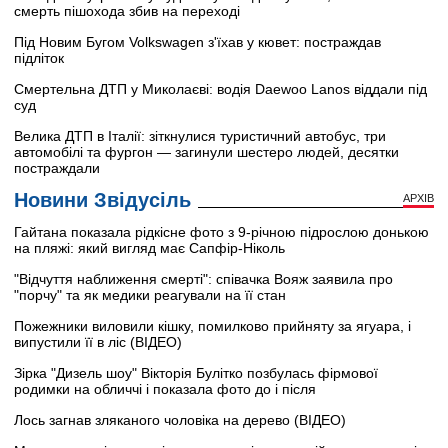
смерть пішохода збив на переході
Під Новим Бугом Volkswagen з'їхав у кювет: постраждав
підліток
Смертельна ДТП у Миколаєві: водія Daewoo Lanos віддали під
суд
Велика ДТП в Італії: зіткнулися туристичний автобус, три
автомобілі та фургон — загинули шестеро людей, десятки
постраждали
Новини Звідусіль
АРХІВ
Гайтана показала рідкісне фото з 9-річною підрослою донькою
на пляжі: який вигляд має Сапфір-Ніколь
"Відчуття наближення смерті": співачка Вояж заявила про
"порчу" та як медики реагували на її стан
Пожежники виловили кішку, помилково прийняту за ягуара, і
випустили її в ліс (ВІДЕО)
Зірка "Дизель шоу" Вікторія Булітко позбулась фірмової
родимки на обличчі і показала фото до і після
Лось загнав зляканого чоловіка на дерево (ВІДЕО)