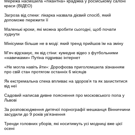
Мережа насмішила «пікантна» крадіжка у російському салоні
краси (ВІДЕО)
Загроза від спеки: лікарка назвала дієвий спосіб, який
допоможе пережити її
Маленькі кроки, які можна зробити сьогодні, щоб почати
худнути
Мінісумки більше не в моді: який тренд прийшов їм на зміну
М'яч відскакує, як від стіни: кумедне відео з футбольними
«навичками» Путіна підриває інтернет
«Не могла навіть йти»: Дорофєєва приголомшила зізнанням
про свій стан протягом останніх 6 місяців
Як екстремальна спека впливає на здоров’я та як захиститися
від неї
Садовий написав дивне пояснення про московського попа у
Львові
За розповсюдження дитячої порнографії мешканця Вінниччини
засудили до 9 років ув’язнення
Тренди головних уборів, які носитимуть усі модниці вже цієї
осені