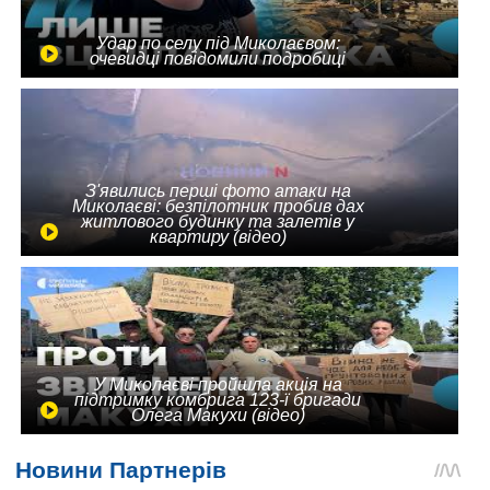
Удар по селу під Миколаєвом:
очевидці повідомили подробиці
З'явились перші фото атаки на
Миколаєві: безпілотник пробив дах
житлового будинку та залетів у
квартиру (відео)
У Миколаєві пройшла акція на
підтримку комбрига 123-ї бригади
Олега Макухи (відео)