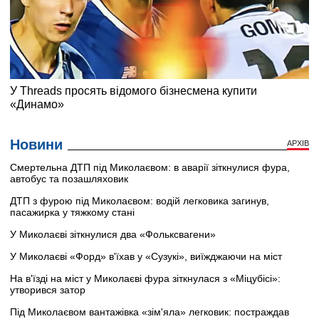
Новини
АРХІВ
Смертельна ДТП під Миколаєвом: в аварії зіткнулися фура,
автобус та позашляховик
ДТП з фурою під Миколаєвом: водій легковика загинув,
пасажирка у тяжкому стані
У Миколаєві зіткнулися два «Фольксвагени»
У Миколаєві «Форд» в'їхав у «Сузукі», виїжджаючи на міст
На в'їзді на міст у Миколаєві фура зіткнулася з «Міцубісі»:
утворився затор
Під Миколаєвом вантажівка «зім'яла» легковик: постраждав