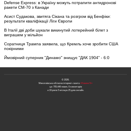
Defense Express: в Україну можуть потрапити антидронові
ракети CM-70 з Канади
Асист Судакова, звитяга Сікана та розгром від Бенфіки:
результати кваліфікації Ліги Європи
В Італії дві доби шукали викинутий лотерейний білет з
виграшем у мільйон
Соратниця Трампа заявила, що Кремль хоче зробити США
покірними
Ймовірний суперник "Динамо" знищує "ДАК 1904" - 6:0
© 2026.
Миколаївська обласна інтернет-газета
«Новини N»
це: 705,446 новин, 0 коментарів
и 19 років 5 місяців 25 днів онлайн.