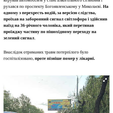
керував автомобілем у стані алкогольного сп'яніння і
рухався по проспекту Богоявленському у Миколаєві.
На
одному з перехресть водій, за версією слідства,
проїхав на заборонний сигнал світлофора і здійснив
наїзд на 36-річного чоловіка, який перетинав
проїжджу частину по пішохідному переходу на
зелений сигнал
.
Внаслідок отриманих травм потерпілого було
госпіталізовано,
проте пізніше помер у лікарні.