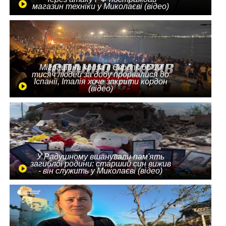
магазин техніки у Миколаєві (відео)
Міграційна криза в Європі: до 10
тисяч людей за добу прорвалися до
Іспанії, Італія хоче закрити кордон
(відео)
У Радушному вшанували пам'ять
загиблої родини: старший син вижив
- він служить у Миколаєві (відео)