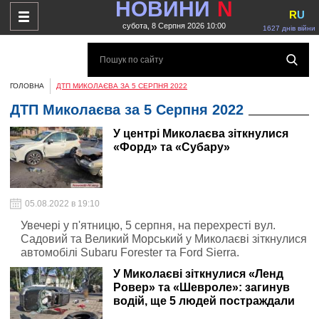
НОВИНИ
N
R
U
субота, 8 Серпня 2026 10:00
1627 днів війни
ГОЛОВНА
ДТП МИКОЛАЄВА ЗА 5 СЕРПНЯ 2022
ДТП Миколаєва за 5 Серпня 2022
У центрі Миколаєва зіткнулися
«Форд» та «Субару»
05.08.2022 в 19:10
Увечері у п'ятницю, 5 серпня, на перехресті вул.
Садовий та Великий Морський у Миколаєві зіткнулися
автомобілі Subaru Forester та Ford Sierra.
У Миколаєві зіткнулися «Ленд
Ровер» та «Шевроле»: загинув
водій, ще 5 людей постраждали