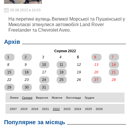
05.08.2022 в 10:03
На перетині вулиць Великої Морської та Пушкінської у
Миколаєві зіткнулися автомобілі Land Rover
Freelander та Chevrolet Aveo.
Архів
Серпня 2022
1
2
3
4
5
6
7
8
9
10
11
12
13
14
15
16
17
18
19
20
21
22
23
24
25
26
27
28
29
30
31
Липня
Серпня
Вересня
Жовтня
Листопада
Грудня
2007
2015
2016
2021
2022
2023
2024
2025
2026
Популярне за місяць