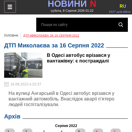
НОВИНИ
N
R
U
субота, 8 Серпня 2026 01:22
1627 днів війни
ГОЛОВНА
ДТП МИКОЛАЄВА ЗА 16 СЕРПНЯ 2022
ДТП Миколаєва за 16 Серпня 2022
В Одесі автобус врізався у
вантажівку: є постраждалі
16.08.2022 в 20:37
На вулиці Ангарській в Одесі автобус врізався у
вантажний автомобіль. Внаслідок аварії п'ятеро
людей госпіталізували.
Архів
Серпня 2022