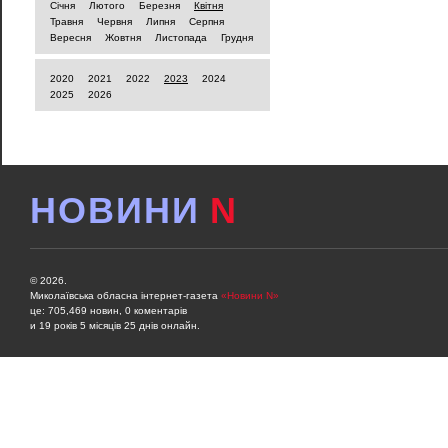
Січня
Лютого
Березня
Квітня
Травня
Червня
Липня
Серпня
Вересня
Жовтня
Листопада
Грудня
2020
2021
2022
2023
2024
2025
2026
НОВИНИ
N
© 2026.
Миколаївська обласна інтернет-газета
«Новини N»
це: 705,469 новин, 0 коментарів
и 19 років 5 місяців 25 днів онлайн.