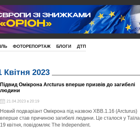
ІЛЬ
ФОТОРЕПОРТАЖ
БЛОГИ
ДТП
1 Квітня 2023
Підвид Омікрона Arcturus вперше призвів до загибелі
людини
21.04.2023 в 20:19
Новий подваріант Омікрона під назвою XBB.1.16 (Arcturus)
вперше став причиною загибелі людини. Це сталося у Таїла
19 квітня, повідомляє The Independent.