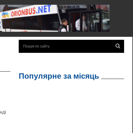
Популярне за місяць
нді