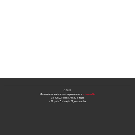
© 2026.
Миколаївська обласна інтернет-газета
«Новини N»
це: 705,327 новин, 0 коментарів
и 19 років 5 місяців 23 дня онлайн.