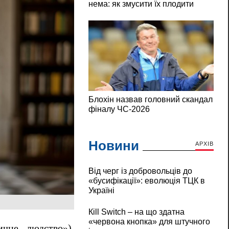
Новини
АРХІВ
Від черг із добровольців до
«бусифікації»: еволюція ТЦК в
Україні
Кill Switch – на що здатна
«червона кнопка» для штучного
чне людство»),