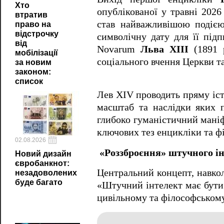
Хто
опублікованої у травні 2026
втратив
став найважливішою подією 
право на
відстрочку
символічну дату для її під
від
Novarum
Льва XIII
(1891 р
мобілізації
соціального вчення Церкви т
за новим
законом:
список
Лев XIV проводить пряму іст
масштаб та наслідки яких п
глибоко гуманістичний мані
ключових тез енцикліки та ф
02.08.2026
«Роззброєння» штучного і
Новий дизайн
євробанкнот:
Центральний концепт, навко
незадоволених
буде багато
«Штучний інтелект має бути 
цивільному та філософському