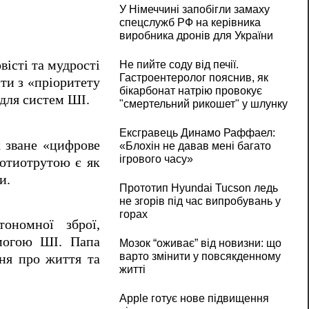
У Німеччині запобігли замаху
спецслужб РФ на керівника
виробника дронів для України
істі та мудрості
Не пийте соду від печії.
Гастроентеролог пояснив, як
ти з «пріоритету
бікарбонат натрію провокує
 для систем ШІ.
"смертельний рикошет" у шлунку
Ексгравець Динамо Раффаел:
к зване «цифрове
«Блохін не давав мені багато
ігрового часу»
ротиотрутою є як
и.
Прототип Hyundai Tucson ледь
не згорів під час випробувань у
горах
ономної зброї,
омогою ШІ. Папа
Мозок “оживає” від новизни: що
варто змінити у повсякденному
ня про життя та
житті
Apple готує нове підвищення