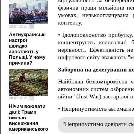
віртуальності. За безпереб
фізична праця мільйонів не
умовах, низькооплачувана 
контенту.
29.07.2026
• Ідолопоклонство прибутку
Антиукраїнські
настрої
концентрують колосальні 
швидко
нерівності. Ефективність н
зростають у
цифрового світу вважають "
Польщі. У чому
причина?
Заборона на делегування н
Найбільш безкомпромісна ча
автономних систем озброєння
війни" (Just War) застарілої 
28.07.2026
Нічим воювати
• Неприпустимість автоматиз
далі: Трамп
визнав
"Неприпустимо довіряти см
виснаження
американського