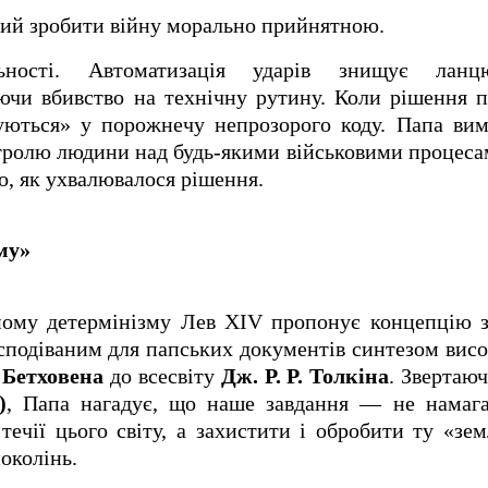
ий зробити війну морально прийнятною.
льності. Автоматизація ударів знищує ланц
юючи вбивство на технічну рутину. Коли рішення
пуються» у порожнечу непрозорого коду. Папа ви
нтролю людини над будь-якими військовими процес
о, як ухвалювалося рішення.
зму»
ному детермінізму Лев XIV пропонує концепцію з
подіваним для папських документів синтезом висок
ї
Бетховена
до всесвіту
Дж
.
Р. Р. Толкіна
. Звертаю
)
, Папа нагадує, що наше завдання — не намага
течії цього світу, а захистити і обробити ту «зе
околінь.