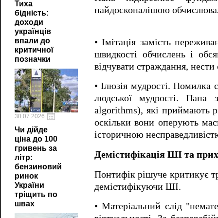
Тиха
найдосконалішою обчислюва
бідність:
доходи
українців
впали до
• Імітація замість пережив
критичної
швидкості обчислень і обся
позначки
відчувати страждання, нести 
• Ілюзія мудрості. Помилка 
людської мудрості. Папа з
algorithms), які приймають 
30.07.2026
оскільки вони оперують мас
Чи дійде
історичною несправедливіст
ціна до 100
гривень за
Демістифікація ШІ та при
літр:
бензиновий
Понтифік рішуче критикує тр
ринок
України
демістифікуючи ШІ.
тріщить по
швах
• Матеріальний слід "немате