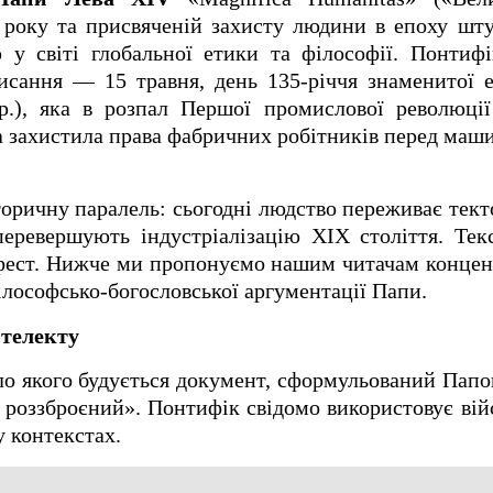
 року та присвяченій захисту людини в епоху шту
у світі глобальної етики та філософії. Понтифі
писання — 15 травня, день 135-річчя знаменитої
.), яка в розпал Першої промислової революції
а захистила права фабричних робітників перед маши
оричну паралель: сьогодні людство переживає тект
еревершують індустріалізацію ХІХ століття. Тек
фест. Нижче ми пропонуємо нашим читачам концен
ілософсько-богословської аргументації Папи.
нтелекту
ло якого будується документ, сформульований Пап
роззброєний». Понтифік свідомо використовує вій
 контекстах.