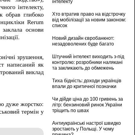
інтелекту
чного інтелекту,
Хто втратив право на відстрочку
к обрав глибоко
від мобілізації за новим законом:
 енцикліки Rerum
список
 заклала основи
нізації.
Новий дизайн євробанкнот:
незадоволених буде багато
онічні зрушення,
Штучний інтелект виходить з-під
контролю: розробники налякані
ст написаний як
та закликають до обмежень
трований виклад
Тиха бідність: доходи українців
впали до критичної позначки
Чи дійде ціна до 100 гривень за
ою дуже жорстко:
літр: бензиновий ринок України
тріщить по швах
ськовий термін у
Антиукраїнські настрої швидко
зростають у Польщі. У чому
причина?