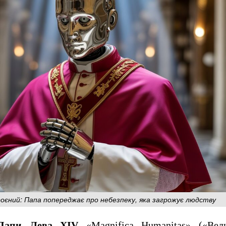
єний: Папа попереджає про небезпеку, яка загрожує людству
Папи Лева XIV
«Magnifica Humanitas» («Вели