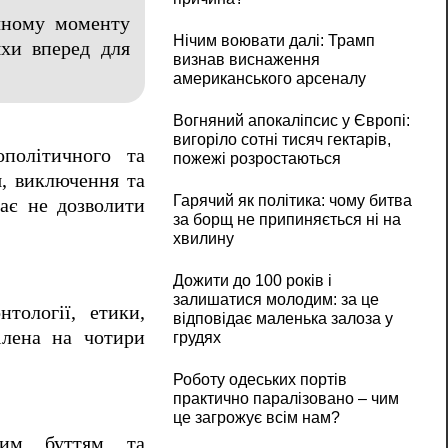
ичному моменту
Нічим воювати далі: Трамп
яхи вперед для
визнав виснаження
американського арсеналу
Вогняний апокаліпсис у Європі:
вигоріло сотні тисяч гектарів,
політичного та
пожежі розростаються
я, виключення та
Гарячий як політика: чому битва
чає не дозволити
за борщ не припиняється ні на
хвилину
Дожити до 100 років і
залишатися молодим: за це
тології, етики,
відповідає маленька залоза у
ілена на чотири
грудях
Роботу одеських портів
практично паралізовано – чим
це загрожує всім нам?
ким буттям та