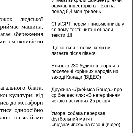
У Києві викрили call-центр, який
ошукав інвесторів із Чехії на
понад 8,4 млн гривень
южок людської
ChatGPT переміг письменників у
 приймає машина,
сліпому тесті: читачі обрали
магає збереження
тексти ШІ
ами з можливістю
Що коїться з тілом, коли ви
лягаєте після півночі
Близько 230 будинків згоріли в
поселенні корінних народів на
заході Канади (ВІДЕО)
агального блага,
Дружина «Джеймса Бонда» про
ої культури: від
срібне весілля: «З нетерпінням
чекаю наступних 25 років»
чись до метафори
тися одноосібно
Умора: собака перервав
млю», на якій ми
футбольний матч і
«відзначився» на газоні (відео)