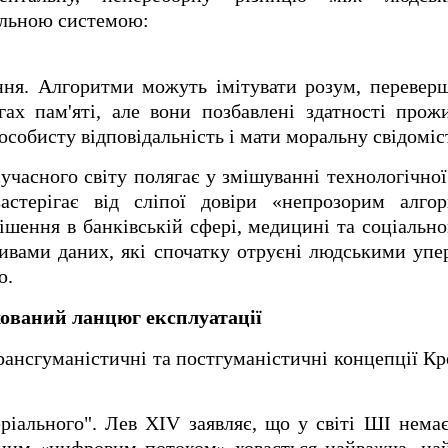
льною системою:
ання. Алгоритми можуть імітувати розум, переве
гах пам'яті, але вони позбавлені здатності прож
особисту відповідальність і мати моральну свідоміс
сучасного світу полягає у змішуванні технологічної
астерігає від сліпої довіри «непрозорим алго
рішення в банківській сфері, медицині та соціально
ивами даних, які спочатку отруєні людськими уп
ю.
хований ланцюг експлуатації
ансгуманістичні та постгуманістичні концепції Кр
ріального". Лев XIV заявляє, що у світі ШІ немає