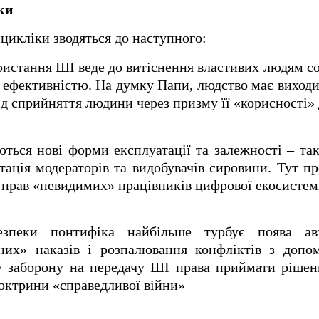
ки
цикліки зводяться до наступного:
ристання ШІ веде до витіснення властивих людям сов
ефективністю. На думку Папи, людство має виходи
ід сприйняття людини через призму її «корисності»
яються нові форми експлуатації та залежності – та
тація модераторів та видобувачів сировини. Тут п
ст прав «невидимих» працівників цифрової екосистем
зпеки понтифіка найбільше турбує поява авт
нних» наказів і розпалювання конфліктів з доп
у заборону на передачу ШІ права приймати рішен
октрини «справедливої ​​війни»