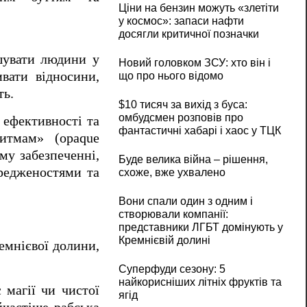
Ціни на бензин можуть «злетіти
у космос»: запаси нафти
досягли критичної позначки
ршувати людини у
Новий головком ЗСУ: хто він і
ивати відносини,
що про нього відомо
ть.
$10 тисяч за вихід з буса:
омбудсмен розповів про
 ефективності та
фантастичні хабарі і хаос у ТЦК
ритмам» (opaque
му забезпеченні,
Буде велика війна – рішення,
ередженостями та
схоже, вже ухвалено
Вони спали один з одним і
створювали компанії:
представники ЛГБТ домінують у
Кремнієвій долині
емнієвої долини,
Суперфуди сезону: 5
найкорисніших літніх фруктів та
 магії чи чистої
ягід