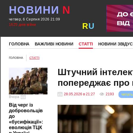
НОВИНИ
N
четвер, 6 Серпня 2026 21:09
R
U
1625 днів війни
ГОЛОВНА
ВАЖЛИВІ НОВИНИ
СТАТТІ
НОВИНИ ЗВІДУС
ГОЛОВНА
СТАТТІ
Штучний інтелек
попереджає про 
28.05.2026 в 21:27
2193
читать
Вчора
Від черг із
добровольців
до
«бусифікації»:
еволюція ТЦК