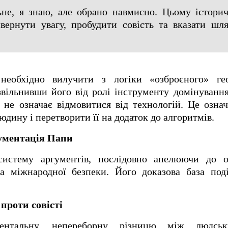
ьне, я знаю, але обрано навмисно. Цьому істор
ивернути увагу, пробудити совість та вказати шл
обхідно вилучити з логіки «озброєного» гео
звільнивши його від ролі інструменту домінуванн
 не означає відмовитися від технологій. Це озна
юдину і перетворити її на додаток до алгоритмів.
гументація Папи
истему аргументів, послідовно апелюючи до он
та міжнародної безпеки. Його доказова база под
проти совісті
ентальну, непереборну різницю між людсь