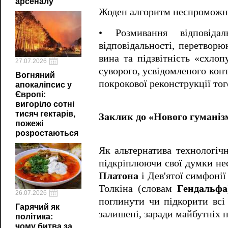
арсеналу
Жоден алгоритм неспроможн
• Розмивання відповіда
відповідальності, перетвор
вина та підзвітність «схло
27.07.2026
суворого, усвідомленого ко
Вогняний
покрокової реконструкції тог
апокаліпсис у
Європі:
вигоріло сотні
тисяч гектарів,
Заклик до «Нового гумані
пожежі
розростаються
Як альтернатива технологіч
підкріплюючи свої думки нес
Платона
і Дев'ятої симфоні
Толкіна (словам
Гендальфа
26.07.2026
поглинути чи підкорити всі 
Гарячий як
залишені, заради майбутніх п
політика:
чому битва за