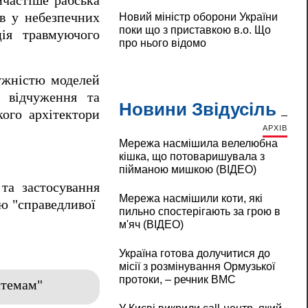
йчастіше рабська
ів у небезпечних
Новий міністр оборони України
поки що з приставкою в.о. Що
ція травмуючого
про нього відомо
тужністю моделей
 відчуження та
Новини Звідусіль
кого архітектори
АРХІВ
Мережа насмішила велелюбна
кішка, що потоваришувала з
пійманою мишкою (ВІДЕО)
 та застосування
Мережа насмішили коти, які
"справедливої ​​
пильно спостерігають за грою в
м'яч (ВІДЕО)
Україна готова долучитися до
місії з розмінування Ормузької
протоки, – речник ВМС
стемам"