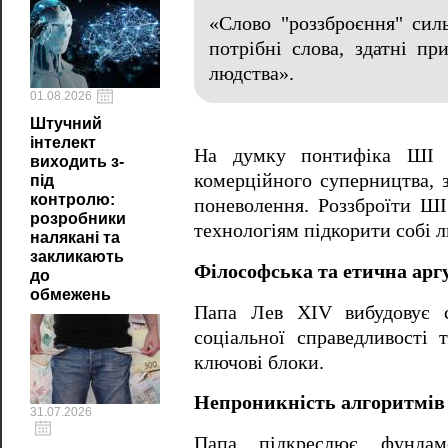
«Слово "роззброєння" сил
потрібні слова, здатні пр
людства».
01.08.2026
Штучний
інтелект
На думку понтифіка ШІ не
виходить з-
комерційного суперництва, 
під
контролю:
поневолення. Роззброїти ШІ
розробники
технологіям підкорити собі л
налякані та
закликають
Філософська та етична ар
до
обмежень
Папа Лев XIV вибудовує с
соціальної справедливості 
ключові блоки.
Непроникність алгоритмів 
31.07.2026
Папа підкреслює фундам