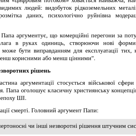
ійним «цифровим потоком» ховається найважча, на
видимих ​​людей: видобуток рідкоземельних метал
розмітка даних, психологічно руйнівна модера
. Папа аргументує, що комерційні перегони за по
блага в руках одиниць, створюючи нові форми
е може бути виправданням для експлуатації тих, 
менш корисними або менш цінними".
езворотних рішень
стина аргументації стосується військової сфери
. Папа оголошує класичну християнську концепцію 
в епоху ШІ.
ації смерті. Головний аргумент Папи:
ертоносні чи інші незворотні рішення штучним си