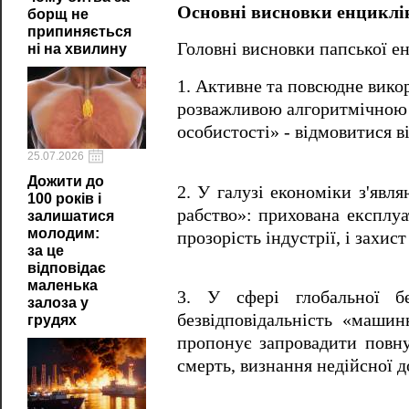
Основні висновки енциклі
борщ не
припиняється
Головні висновки папської ен
ні на хвилину
1. Активне та повсюдне вико
розважливою алгоритмічною 
особистості» - відмовитися в
25.07.2026
Дожити до
2. У галузі економіки з'явл
100 років і
рабство»: прихована експлуа
залишатися
молодим:
прозорість індустрії, і захи
за це
відповідає
маленька
3. У сфері глобальної бе
залоза у
безвідповідальність «маши
грудях
пропонує запровадити повн
смерть, визнання недійсної д