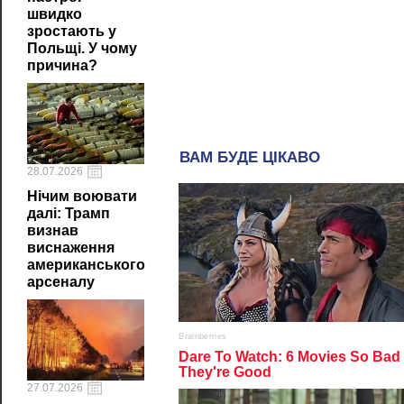
швидко
зростають у
Польщі. У чому
причина?
28.07.2026
Нічим воювати
далі: Трамп
визнав
виснаження
американського
арсеналу
27.07.2026