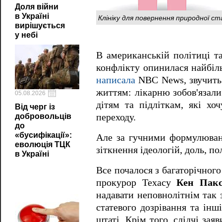
Доля війни
в Україні
Клініку для повернення природної ст
вирішується
у небі
В американській політиці т
конфлікту опинилася найбіль
написала
NBC News, звучить 
життям: лікарню зобов'язали
05.08.2026
дітям та підліткам, які хо
Від черг із
добровольців
переходу.
до
«бусифікації»:
Але за гучними формулюванн
еволюція ТЦК
зіткнення ідеологій, доль, по
в Україні
Все почалося з багаторічног
прокурор Техасу
Кен Пакс
надавати неповнолітнім так 
статевого дозрівання та інш
штаті. Крім того, слідчі за