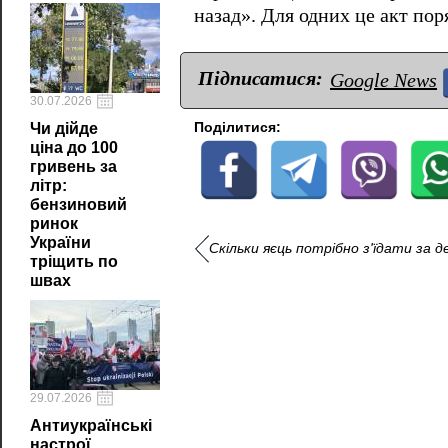
назад». Для одних це акт пор
Підписатися:
Google News
30.07.2026
Поділитися:
Чи дійде
ціна до 100
гривень за
літр:
бензиновий
ринок
України
Скільки яєць потрібно з'їдати за 
тріщить по
швах
29.07.2026
Антиукраїнські
настрої