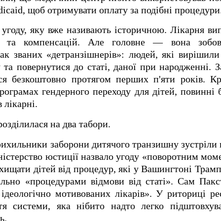
icaid, щоб отримувати оплату за подібні процедури
 угоду, яку вже називають історичною. Лікарня ви
в та компенсацій. Але головне — вона зобов'
так званих «детранзішнерів»: людей, які вирішили
 та повернутися до статі, даної при народженні. 
я безкоштовно протягом перших п'яти років. Крі
програмах гендерного переходу для дітей, повинні 
 лікарні.
озділилася на два табори.
рихильники заборони дитячого транзишну зустріли
іністерство юстиції назвало угоду «поворотним моме
хищати дітей від процедур, які у Вашингтоні Трамп
вально «процедурами відмови від статі». Сам Пак
 ідеологічно мотивованих лікарів». У риториці ре
тя системи, яка нібито надто легко підштовхува
ь.