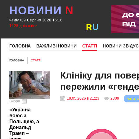
НОВИНИ
N
неділя, 9 Серпня 2026 16:18
R
U
1628 днів війни
ГОЛОВНА
ВАЖЛИВІ НОВИНИ
СТАТТІ
НОВИНИ ЗВІДУС
ГОЛОВНА
СТАТТІ
Клініку для пове
пережили «гендер
18.05.2026 в 21:23
2309
читать
Вчора
«Україна
воює з
Польщею, а
Дональд
Трамп –