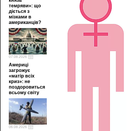
князь
темряви»: що
діється з
мізками в
американців?
07.08.2026
Америці
загрожує
«матір всіх
криз»: не
поздоровиться
всьому світу
06.08.2026