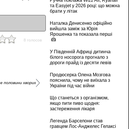
Ручна поклажа Wizz Air, Ryanair
та Easyjet у 2026 році: що можна
брати у літак
Наталка Денисенко офіційно
вийшла заміж за Юрія
Ярошенка та показала перші
8 голосов
У Південній Африці дитинча
білого носорога прогнало з
дороги прайд із десяти левів
Продюсерка Олена Мозгова
пояснила, чому не виїхала з
ше половини хворих
України під час війни
Що станеться з організмом,
якщо пити пиво щодня:
застереження лікаря
Легенда Барселони став
гравцем Лос-Анджелес Гелаксі