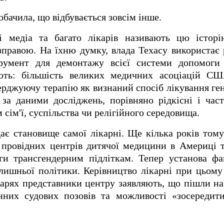
бачила, що відбувається зовсім інше.
ьні медіа та багато лікарів називають цю істо
правою. На їхню думку, влада Техасу використає 
румент для демонтажу всієї системи допомоги
ють: більшість великих медичних асоціацій СШ
рджуючу терапію як визнаний спосіб лікування ген
за даними досліджень, порівняно рідкісні і част
 сім'ї, суспільства чи релігійного середовища.
є становище самої лікарні. Ще кілька років тому 
з провідних центрів дитячої медицини в Америці 
ги трансгендерним підліткам. Тепер установа ф
лишньої політики. Керівництво лікарні при цьому
арях представники центру заявляють, що пішли н
нних судових позовів та можливості «зосередити