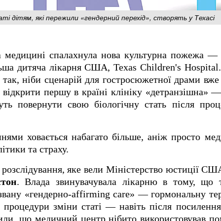
аті дітям, які пережили «гендерний перехід», створять у Техасі
а медицині спалахнула нова культурна пожежа — 
ша дитяча лікарня США, Texas Children's Hospital. 
так, ніби сценарій для гостросюжетної драми вж
 відкрити першу в країні клініку «детранзішна» 
чуть повернути свою біологічну стать після про
ями ховається набагато більше, аніж просто мед
літики та страху.
о розслідування, яке вели Міністерство юстиції СШ
тон
. Влада звинувачувала лікарню в тому, що 
звану «гендерно-affirming care» — гормональну те
і процедури зміни статі — навіть після посилення
явили, що медичний центр нібито використовував по