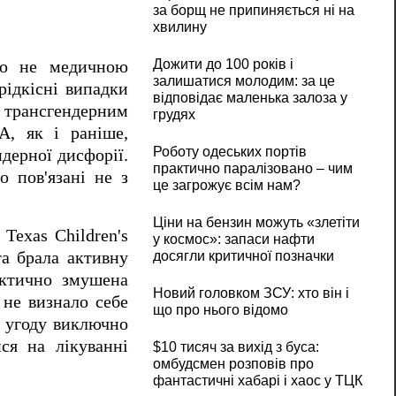
за борщ не припиняється ні на
хвилину
Дожити до 100 років і
рію не медичною
залишатися молодим: за це
рідкісні випадки
відповідає маленька залоза у
 трансгендерним
грудях
А, як і раніше,
Роботу одеських портів
дерної дисфорії.
практично паралізовано – чим
о пов'язані не з
це загрожує всім нам?
Ціни на бензин можуть «злетіти
Texas Children's
у космос»: запаси нафти
та брала активну
досягли критичної позначки
актично змушена
Новий головком ЗСУ: хто він і
 не визнало себе
що про нього відомо
а угоду виключно
ся на лікуванні
$10 тисяч за вихід з буса:
омбудсмен розповів про
фантастичні хабарі і хаос у ТЦК