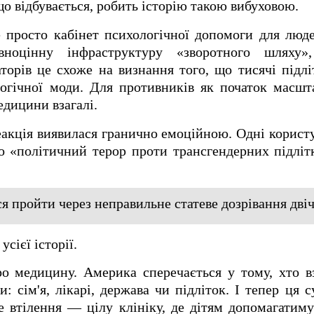
о відбувається, робить історію такою вибуховою.
просто кабінет психологічної допомоги для люде
вноцінну інфраструктуру «зворотного шляху
торів це схоже на визнання того, що тисячі підлі
огічної моди. Для противників як початок масшт
едицини взагалі.
еакція виявилася гранично емоційною. Одні корист
 «політичний терор проти трансгендерних підлітк
я пройти через неправильне статеве дозрівання двіч
сієї історії.
 медицину. Америка сперечається у тому, хто вз
и: сім'я, лікарі, держава чи підліток. І тепер ця 
е втілення — цілу клініку, де дітям допомагатим