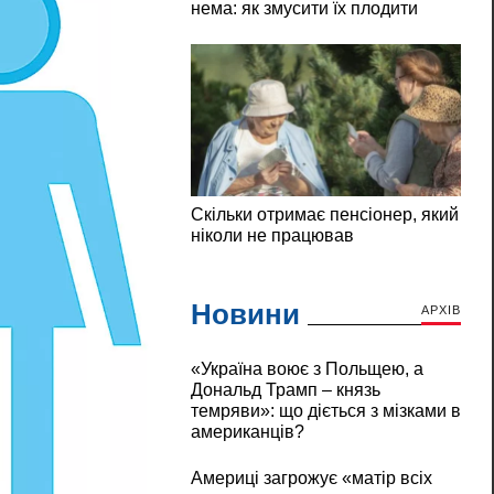
Новини
АРХІВ
«Україна воює з Польщею, а
Дональд Трамп – князь
темряви»: що діється з мізками в
американців?
Америці загрожує «матір всіх