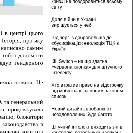
криз»: не поздоровиться всьому
світу
Доля війни в Україні
вирішується у небі
і в центрі цього
Від черг із добровольців до
Історія, про яку
«бусифікації»: еволюція ТЦК в
е написано самим
Україні
— тобто допомоги
Кill Switch – на що здатна
цедур гендерного
«червона кнопка» для штучного
інтелекту
ична новина. Це
Хто втратив право на відстрочку
від мобілізації за новим законом:
список
А та генеральний
та продовжувала
Новий дизайн євробанкнот:
незадоволених буде багато
рапію, блокатори
 законодавства в
Штучний інтелект виходить з-під
милкові коди під
контролю: розробники налякані