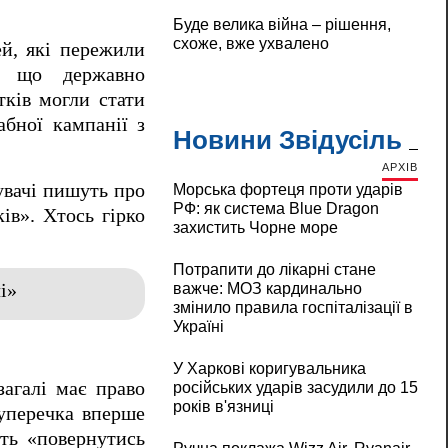
Буде велика війна – рішення,
схоже, вже ухвалено
й, які пережили
», що державно
тків могли стати
абної кампанії з
Новини Звідусіль
АРХІВ
увачі пишуть про
Морська фортеця проти ударів
РФ: як система Blue Dragon
ів». Хтось гірко
захистить Чорне море
Потрапити до лікарні стане
важче: МОЗ кардинально
і»
змінило правила госпіталізації в
Україні
У Харкові коригувальника
агалі має право
російських ударів засудили до 15
років в'язниці
суперечка вперше
уть «повернутись