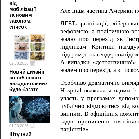
від
мобілізації
Але інша частина Америки по
за новим
законом:
ЛГБТ-організації, ліберал
список
реформою, а політичною роз
жалю про перехід як інст
підліткам. Критики нагаду
підтримують гендерно-підтве
А випадки «детранзишної», 
02.08.2026
жалем про перехід, а з тиском
Новий дизайн
євробанкнот:
Особливо драматично вигляда
незадоволених
буде багато
Hospital вважалася одним і
участь у програмах допомо
публічно відмовитися від ко
винним. В офіційних комент
задля припинення нескінче
01.08.2026
пацієнтів».
Штучний