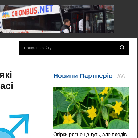
які
асі