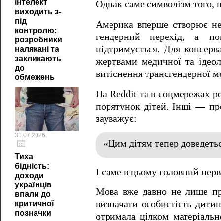
інтелект
Однак саме символізм того, щ
виходить з-
під
Америка вперше створює не 
контролю:
гендерний перехід, а по
розробники
підтримується. Для консерва
налякані та
закликають
жертвами медичної та ідеол
до
витіснення трансгендерної м
обмежень
На Reddit та в соцмережах р
порятунок дітей. Інші — про
зауважує:
31.07.2026
«Цим дітям тепер доведетьс
Тиха
бідність:
І саме в цьому головний нерв у
доходи
українців
Мова вже давно не лише про
впали до
визначати особистість дитин
критичної
позначки
отримала цілком матеріальн