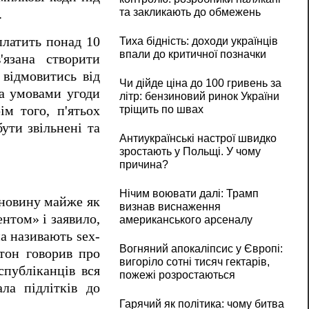
та закликають до обмежень
.
платить понад 10
Тиха бідність: доходи українців
впали до критичної позначки
язана створити
 відмовитись від
Чи дійде ціна до 100 гривень за
За умовами угоди
літр: бензиновий ринок України
м того, п'ятьох
тріщить по швах
бути звільнені та
Антиукраїнські настрої швидко
зростають у Польщі. У чому
причина?
Нічим воювати далі: Трамп
 новину майже як
визнав виснаження
нтом» і заявило,
американського арсеналу
а називають sex-
Вогняний апокаліпсис у Європі:
стон говорив про
вигоріло сотні тисяч гектарів,
спубліканців вся
пожежі розростаються
ла підлітків до
Гарячий як політика: чому битва