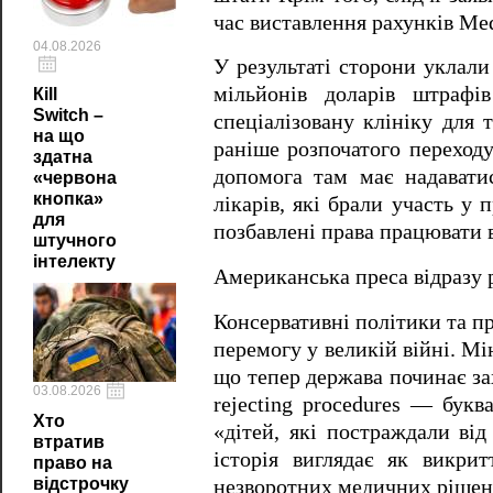
час виставлення рахунків Med
04.08.2026
У результаті сторони уклали
мільйонів доларів штрафі
Кill
Switch –
спеціалізовану клініку для 
на що
раніше розпочатого переходу
здатна
допомога там має надаватис
«червона
кнопка»
лікарів, які брали участь у 
для
позбавлені права працювати в
штучного
інтелекту
Американська преса відразу р
Консервативні політики та п
перемогу у великій війні. М
що тепер держава починає за
03.08.2026
rejecting procedures — бук
Хто
«дітей, які постраждали від
втратив
історія виглядає як викрит
право на
відстрочку
незворотних медичних рішен