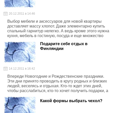
20.12.2011 в 14:46
Выбор мебели и аксессуаров для новой квартиры
доставляет массу хлопот. Даже элементарно купить
спальный гарнитур нелегко. А ведь кроме этого нужна
кухня, мебель в гостиную, посуда и еще множество
различных мелочей.
Подарите себе отдых в
Финляндии
14.12.2011 в 16:42
Впереди Новогодние и Рождественские праздники.
Эти дни принято проводить в кругу родных и близких
людей, веселясь и отдыхая. Кто-то ждет этих дней,
чтобы расслабиться, кто-то хочет получить подарки, а
для кого-то это время начала новой жизни. Но
практически все любят эти праздники — за ощущение
Какой формы выбрать чехол?
сказки, за красоту на улицах, за морозную и снежную
погоду.