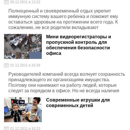
05.12.2011 в 13:22
Полноценный и своевременный отдых укрепит
иммунную систему вашего ребенка и поможет ему
оставаться здоровым на протяжении всего года. К
сожалению, не все родители вкладывают
правильный смысл в понятие полноценного отдыха.
Мини видеорегистраторы и
пропускной контроль для
обеспечения безопасности
офиса
01.12.2011 в 16:26
Руководителей компаний всегда волнует сохранность
принадлежащего их организациям имущества.
Поэтому они нанимают на работу людей, которые
следят за порядком в офисе. Но не всегда наличия
такой охраны бывает достаточно. Ведь даже
Современные игрушки для
несколько человек не всегда могут обеспечить
современных детей
сохранность вещей.
01.12.2011 в 16:23