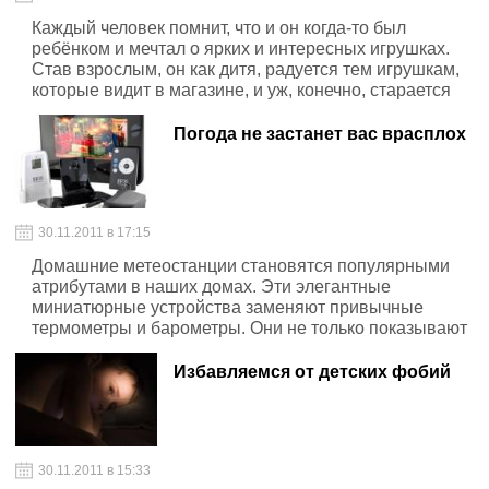
Каждый человек помнит, что и он когда-то был
ребёнком и мечтал о ярких и интересных игрушках.
Став взрослым, он как дитя, радуется тем игрушкам,
которые видит в магазине, и уж, конечно, старается
побаловать своего малыша.
Погода не застанет вас врасплох
30.11.2011 в 17:15
Домашние метеостанции становятся популярными
атрибутами в наших домах. Эти элегантные
миниатюрные устройства заменяют привычные
термометры и барометры. Они не только показывают
температуру, давление, влажность воздуха, но умеют
прогнозировать погоду на период до двух суток.
Избавляемся от детских фобий
30.11.2011 в 15:33