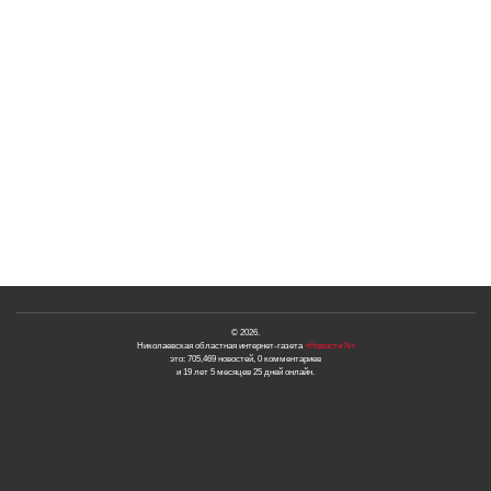
© 2026.
Николаевская областная интернет-газета
«Новости N»
это: 705,469 новостей, 0 комментариев
и 19 лет 5 месяцев 25 дней онлайн.