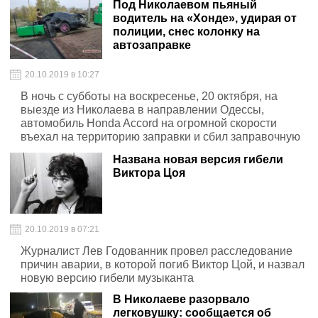
Под Николаевом пьяный
водитель на «Хонде», удирая от
полиции, снес колонку на
автозаправке
20.10.2019 в 10:27
В ночь с субботы на воскресенье, 20 октября, на
выезде из Николаева в направлении Одессы,
автомобиль Honda Accord на огромной скорости
въехал на территорию заправки и сбил заправочную
колонку
Названа новая версия гибели
Виктора Цоя
20.10.2019 в 07:21
Журналист Лев Годованник провел расследование
причин аварии, в которой погиб Виктор Цой, и назвал
новую версию гибели музыканта
В Николаеве разорвало
легковушку: сообщается об