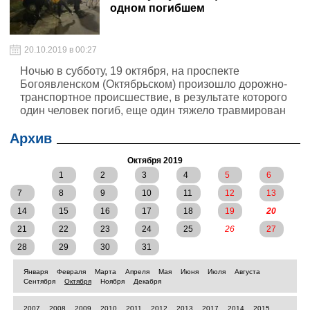
одном погибшем
20.10.2019 в 00:27
Ночью в субботу, 19 октября, на проспекте
Богоявленском (Октябрьском) произошло дорожно-
транспортное происшествие, в результате которого
один человек погиб, еще один тяжело травмирован
Архив
Октября 2019
1
2
3
4
5
6
7
8
9
10
11
12
13
14
15
16
17
18
19
20
21
22
23
24
25
26
27
28
29
30
31
Января
Февраля
Марта
Апреля
Мая
Июня
Июля
Августа
Сентября
Октября
Ноября
Декабря
2007
2008
2009
2010
2011
2012
2013
2017
2014
2015