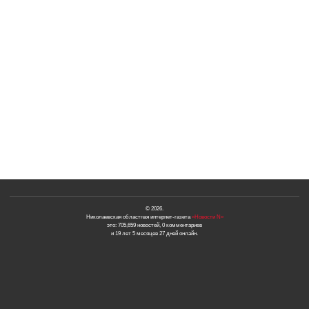
© 2026.
Николаевская областная интернет-газета
«Новости N»
это: 705,659 новостей, 0 комментариев
и 19 лет 5 месяцев 27 дней онлайн.