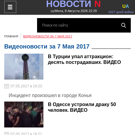
НОВОСТИ
N
U
A
суббота, 8 Августа 2026 22:29
1627 дней войны
ГЛАВНАЯ
ВИДЕОНОВОСТИ ЗА 7 МАЯ 2017
Видеоновости за 7 Мая 2017
В Турции упал аттракцион:
десять пострадавших. ВИДЕО
07.05.2017 в 19:20
Инцидент произошел в городе Конья
В Одессе устроили драку 50
человек. ВИДЕО
07.05.2017 в 18:21