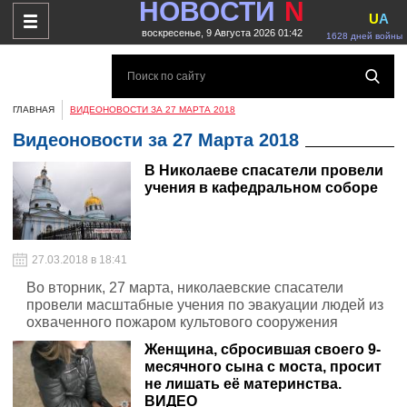
НОВОСТИ
N
U
A
воскресенье, 9 Августа 2026 01:42
1628 дней войны
ГЛАВНАЯ
ВИДЕОНОВОСТИ ЗА 27 МАРТА 2018
Видеоновости за 27 Марта 2018
В Николаеве спасатели провели
учения в кафедральном соборе
27.03.2018 в 18:41
Во вторник, 27 марта, николаевские спасатели
провели масштабные учения по эвакуации людей из
охваченного пожаром культового сооружения
Женщина, сбросившая своего 9-
месячного сына с моста, просит
не лишать её материнства.
ВИДЕО