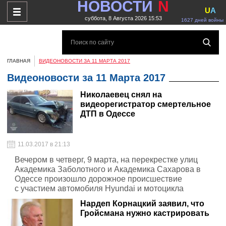
НОВОСТИ
N
U
A
суббота, 8 Августа 2026 15:53
1627 дней войны
ГЛАВНАЯ
ВИДЕОНОВОСТИ ЗА 11 МАРТА 2017
Видеоновости за 11 Марта 2017
Николаевец снял на
видеорегистратор смертельное
ДТП в Одессе
11.03.2017 в 21:13
Вечером в четверг, 9 марта, на перекрестке улиц
Академика Заболотного и Академика Сахарова в
Одессе произошло дорожное происшествие
с участием автомобиля Hyundai и мотоцикла
Нардеп Корнацкий заявил, что
Гройсмана нужно кастрировать