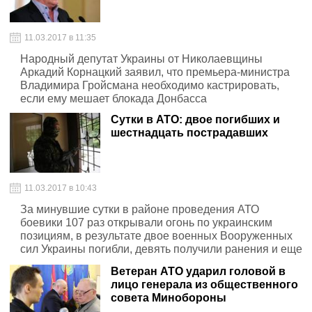
11.03.2017 в 11:35
Народный депутат Украины от Николаевщины
Аркадий Корнацкий заявил, что премьера-министра
Владимира Гройсмана необходимо кастрировать,
если ему мешает блокада Донбасса
Сутки в АТО: двое погибших и
шестнадцать пострадавших
11.03.2017 в 10:43
За минувшие сутки в районе проведения АТО
боевики 107 раз открывали огонь по украинским
позициям, в результате двое военных Вооруженных
сил Украины погибли, девять получили ранения и еще
семь были травмированы
Ветеран АТО ударил головой в
лицо генерала из общественного
совета Минобороны