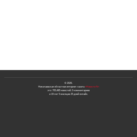
© 2026.
Николаевская областная интернет-газета
«Новости N»
это: 705,485 новостей, 0 комментариев
и 19 лет 5 месяцев 25 дней онлайн.