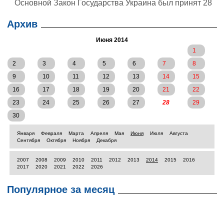
Основной Закон Государства Украина был принят 28
июня 1996 года на 5-й сессии Верховной Рады
Украины 2-го созыва. Конституция Украины вступила
Архив
в силу со дня ее принятия.
Июня 2014
1
2
3
4
5
6
7
8
9
10
11
12
13
14
15
16
17
18
19
20
21
22
23
24
25
26
27
28
29
30
Января
Февраля
Марта
Апреля
Мая
Июня
Июля
Августа
Сентября
Октября
Ноября
Декабря
2007
2008
2009
2010
2011
2012
2013
2014
2015
2016
2017
2020
2021
2022
2026
Популярное за месяц