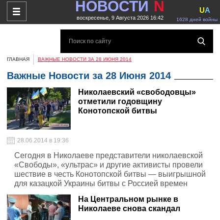
НОВОСТИ
N
U
A
воскресенье, 9 Августа 2026 16:42
1628 дней войны
ГЛАВНАЯ
ВАЖНЫЕ НОВОСТИ ЗА 28 ИЮНЯ 2014
Важные Новости за 28 Июня 2014
Николаевский «свободовцы»
отметили годовщину
Конотопской битвы
28.06.2014 в 19:36
Сегодня в Николаеве представители николаевской
«Свободы», «ультрас» и другие активисты провели
шествие в честь Конотопской битвы — выигрышной
для казацкой Украины битвы с Россией времен
гетмана Ивана Выговского.
На Центральном рынке в
Николаеве снова скандал