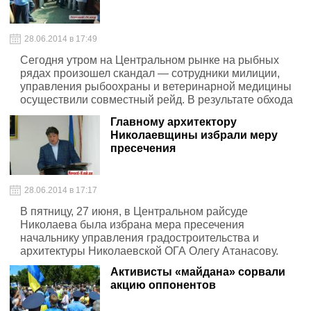
28.06.2014 в 17:49
Сегодня утром на Центральном рынке на рыбных
рядах произошел скандал — сотрудники милиции,
управления рыбоохраны и ветеринарной медицины
осуществили совместный рейд. В результате обхода
рыбных лавок было составлено десять
Главному архитектору
административных протоколов и изъято более 100
Николаевщины избрали меру
килограмм рыбы.
пресечения
28.06.2014 в 17:17
В пятницу, 27 июня, в Центральном райсуде
Николаева была избрана мера пресечения
начальнику управления градостроительства и
архитектуры Николаевской ОГА Олегу Атанасову.
Активисты «майдана» сорвали
акцию оппонентов