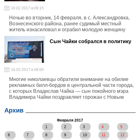
16.02.2017 в 09:15
Ночью во вторник, 14 февраля, в с. Александровка,
Вознесенского района, ранее судимый местный
житель изнасиловал и ограбил молодую женщину
Сын Чайки собрался в политику
16.02.2017 в 08:00
Многие николаевцы обратили внимание на обилие
рекламных билл-бордов в центральной части города,
с которых Владислав Чайка — сын покойного мэра
Владимира Чайки поздравляет горожан с Новым
годом и Рождеством
Архив
Февраля 2017
1
2
3
4
5
6
7
8
9
10
11
12