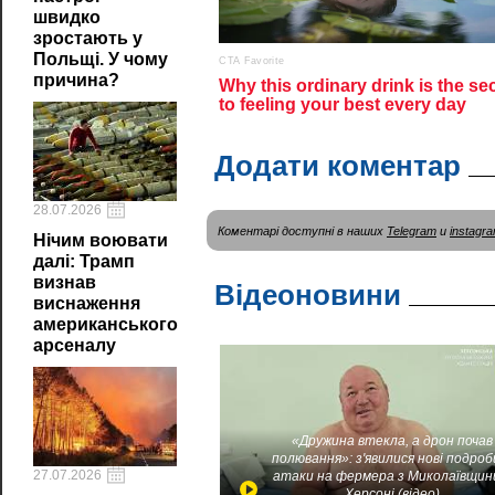
швидко
зростають у
Польщі. У чому
причина?
Додати коментар
28.07.2026
Коментарі доступні в наших
Telegram
и
instagr
Нічим воювати
далі: Трамп
визнав
Відеоновини
виснаження
американського
арсеналу
«Дружина втекла, а дрон почав
полювання»: з'явилися нові подроб
27.07.2026
атаки на фермера з Миколаївщин
Херсоні (відео)