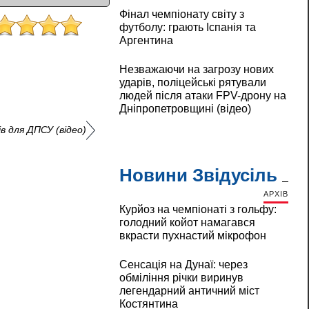
Фінал чемпіонату світу з
футболу: грають Іспанія та
Аргентина
Незважаючи на загрозу нових
ударів, поліцейські рятували
людей після атаки FPV-дрону на
Дніпропетровщині (відео)
ів для ДПСУ (відео)
Новини Звідусіль
АРХІВ
Курйоз на чемпіонаті з гольфу:
голодний койот намагався
вкрасти пухнастий мікрофон
Сенсація на Дунаї: через
обміління річки виринув
легендарний античний міст
Костянтина