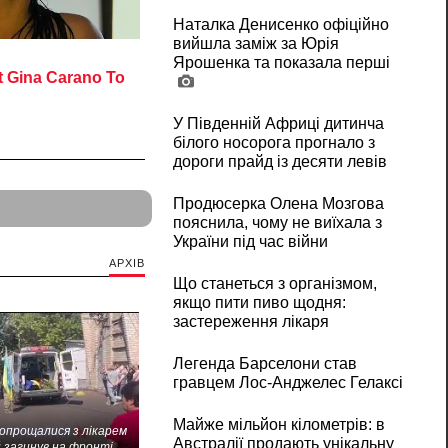
Наталка Денисенко офіційно
вийшла заміж за Юрія
Ярошенка та показала перші
У Південній Африці дитинча
білого носорога прогнало з
дороги прайд із десяти левів
Продюсерка Олена Мозгова
пояснила, чому не виїхала з
України під час війни
АРХІВ
Що станеться з організмом,
якщо пити пиво щодня:
застереження лікаря
Легенда Барселони став
гравцем Лос-Анджелес Гелаксі
Майже мільйон кілометрів: в
попрощалися з лікарем
Австралії продають унікальну
 загинув на фронті