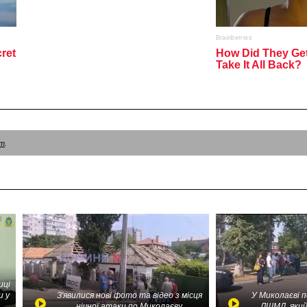
am
.
иці
и у
З'явилися нові фото та відео з місця
У Миколаєві 
нічної атаки по Миколаєву
ЛШМД, який