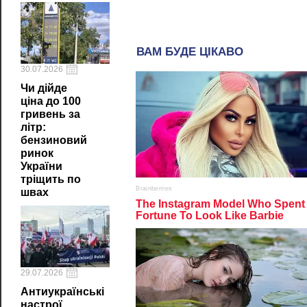
30.07.2026
Чи дійде
ціна до 100
гривень за
літр:
бензиновий
ринок
України
тріщить по
швах
29.07.2026
Антиукраїнські
настрої