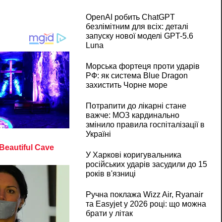
OpenAI робить ChatGPT
безлімітним для всіх: деталі
запуску нової моделі GPT-5.6
Luna
Морська фортеця проти ударів
РФ: як система Blue Dragon
захистить Чорне море
Потрапити до лікарні стане
важче: МОЗ кардинально
змінило правила госпіталізації в
Україні
У Харкові коригувальника
російських ударів засудили до 15
років в'язниці
Ручна поклажа Wizz Air, Ryanair
та Easyjet у 2026 році: що можна
брати у літак