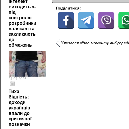
інтелект
виходить з-
Поділитися:
під
контролю:
розробники
налякані та
закликають
до
З'явилося відео моменту вибуху з
обмежень
31.07.2026
Тиха
бідність:
доходи
українців
впали до
критичної
позначки