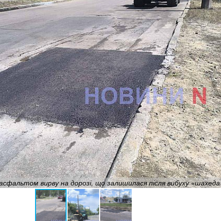
асфальтом вирву на дорозі, що залишилася після вибуху «шахед