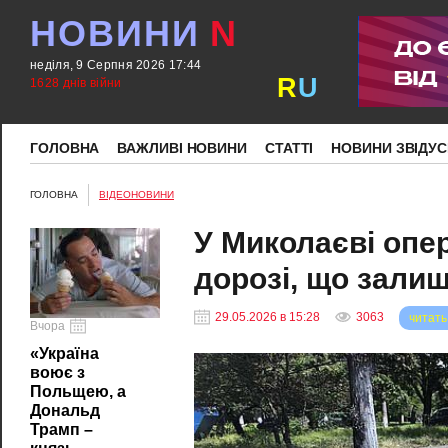
НОВИНИ
N
неділя, 9 Серпня 2026 17:44
R
U
1628 днів війни
ГОЛОВНА
ВАЖЛИВІ НОВИНИ
СТАТТІ
НОВИНИ ЗВІДУС
ГОЛОВНА
ВІДЕОНОВИНИ
У Миколаєві опе
дорозі, що зали
29.05.2026 в 15:28
3063
читать
Вчора
«Україна
воює з
Польщею, а
Дональд
Трамп –