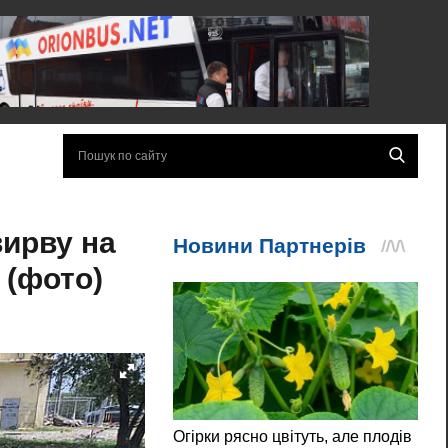
вирву на
 (фото)