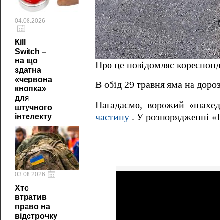
04.08.2026
Кill
Switch –
на що
Про це повідомляє кореспонд
здатна
«червона
В обід 29 травня яма на доро
кнопка»
для
Нагадаємо, ворожий «шахед
штучного
частину
. У розпорядженні «Н
інтелекту
03.08.2026
Хто
втратив
право на
відстрочку