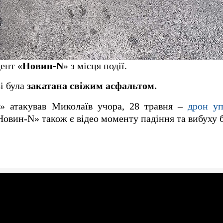
ент «
Новин-N
» з місця події.
зі була
закатана свіжим асфальтом.
» атакував Миколаїв учора, 28 травня –
дрон у
овин-N» також є відео моменту падіння та вибуху 