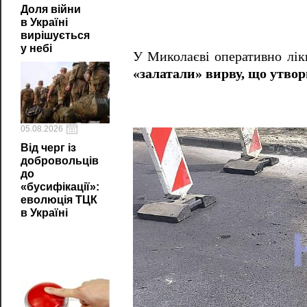
Доля війни
в Україні
вирішується
у небі
У Миколаєві оперативно лік
«залатали» вирву, що утвор
05.08.2026
Від черг із
добровольців
до
«бусифікації»:
еволюція ТЦК
в Україні