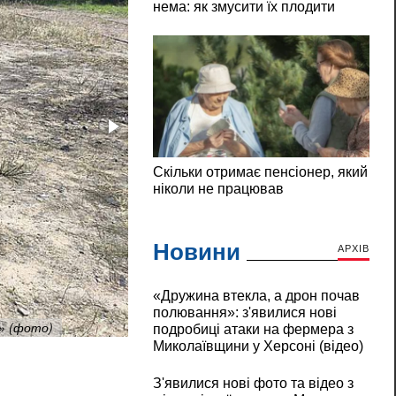
Новини
АРХІВ
«Дружина втекла, а дрон почав
полювання»: з'явилися нові
а» (фото)
У Миколаєві оперативно закатали асфальт
подробиці атаки на фермера з
Миколаївщини у Херсоні (відео)
З'явилися нові фото та відео з