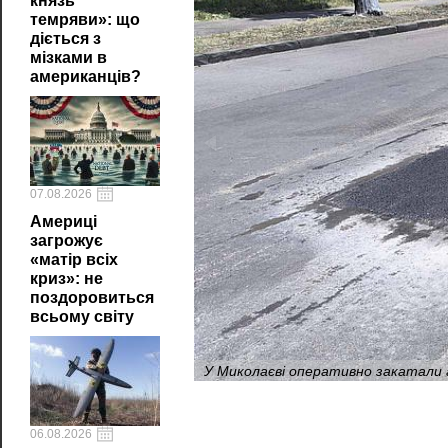
князь
темряви»: що
діється з
мізками в
американців?
07.08.2026
Америці
загрожує
«матір всіх
криз»: не
поздоровиться
всьому світу
У Миколаєві оперативно закатали 
06.08.2026