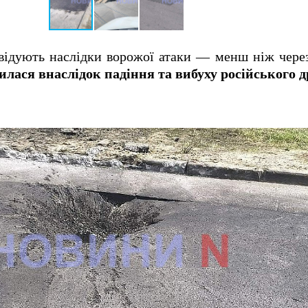
відують наслідки ворожої атаки — менш ніж чере
илася внаслідок падіння та вибуху російського д