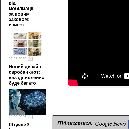
від
мобілізації
за новим
законом:
список
02.08.2026
Новий дизайн
євробанкнот:
незадоволених
буде багато
01.08.2026
Підписатися:
Google News
Штучний