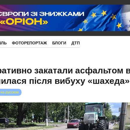
ІЛЬ
ФОТОРЕПОРТАЖ
БЛОГИ
ДТП
ративно закатали асфальтом 
шилася після вибуху «шахеда»
 на русском