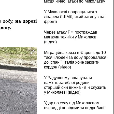
місця нічної атаки по Миколаєву
У Миколаєві попрощалися з
лікарем ЛШМД, який загинув на
з добу,
на дорозі
фронті
рону.
Через атаку РФ постраждав
магазин техніки у Миколаєві
(відео)
Міграційна криза в Європі: до 10
тисяч людей за добу прорвалися
до Іспанії, Італія хоче закрити
кордон (відео)
У Радушному вшанували
пам'ять загиблої родини:
старший син вижив - він служить
у Миколаєві (відео)
Удар по селу під Миколаєвом:
очевидці повідомили подробиці