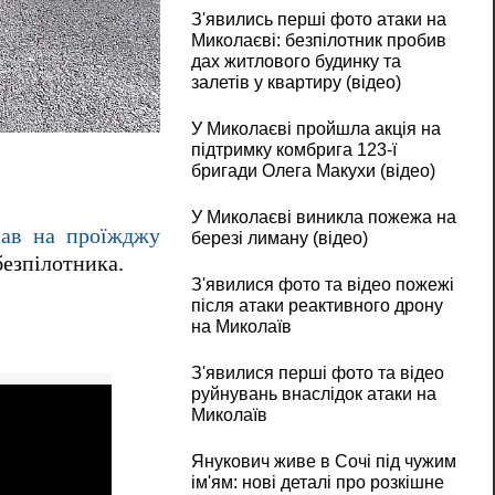
З'явились перші фото атаки на
Миколаєві: безпілотник пробив
дах житлового будинку та
залетів у квартиру (відео)
У Миколаєві пройшла акція на
підтримку комбрига 123-ї
бригади Олега Макухи (відео)
У Миколаєві виникла пожежа на
пав на проїжджу
березі лиману (відео)
безпілотника.
З'явилися фото та відео пожежі
після атаки реактивного дрону
на Миколаїв
З'явилися перші фото та відео
руйнувань внаслідок атаки на
Миколаїв
Янукович живе в Сочі під чужим
ім'ям: нові деталі про розкішне