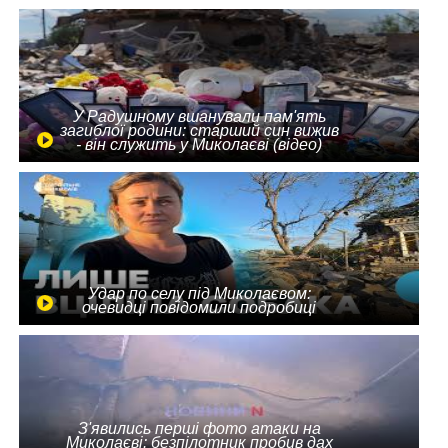
У Радушному вшанували пам'ять
загиблої родини: старший син вижив
- він служить у Миколаєві (відео)
Удар по селу під Миколаєвом:
очевидці повідомили подробиці
З'явились перші фото атаки на
Миколаєві: безпілотник пробив дах