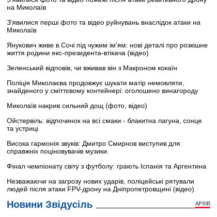
на Миколаїв
З'явилися перші фото та відео руйнувань внаслідок атаки на
Миколаїв
Янукович живе в Сочі під чужим ім'ям: нові деталі про розкішне
життя родини екс-президента-втікача (відео)
Зеленський відповів, чи вживав він з Макроном кокаїн
Поліція Миколаєва продовжує шукати матір немовляти,
знайденого у сміттєвому контейнері: оголошено винагороду
Миколаїв накрив сильний дощ (фото, відео)
Ойстервіль: відпочинок на всі смаки - блакитна лагуна, сонце
та устриці
Висока гармонія звуків: Дмитро Смирнов виступив для
справжніх поціновувачів музики.
Фінал чемпіонату світу з футболу: грають Іспанія та Аргентина
Незважаючи на загрозу нових ударів, поліцейські рятували
людей після атаки FPV-дрону на Дніпропетровщині (відео)
Новини Звідусіль
АРХІВ