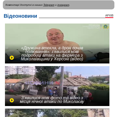
Коментарі доступні в наших
Telegram
и
instagram
.
Відеоновини
АРХІВ
«Дружина втекла, а дрон почав
полювання»: з'явилися нові
подробиці атаки на фермера з
Миколаївщини у Херсоні (відео)
З'явилися нові фото та відео з
місця нічної атаки по Миколаєву