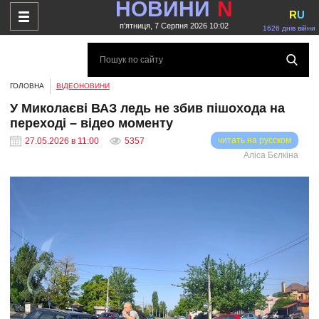
НОВИНИ
N
R
U
п'ятниця, 7 Серпня 2026 10:02
1626 днів війни
ГОЛОВНА
ВІДЕОНОВИНИ
У Миколаєві ВАЗ ледь не збив пішохода на
переході – відео моменту
читать на русском
27.05.2026 в 11:00
5357
Аліса Бєлкіна