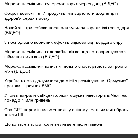
Мережа насмішила суперечка горил через дощ (ВІДЕО)
Секрет довголіття: 7 продуктів, які варто їсти щодня для
здоров’я серця і мозку
Новий хіт: три собаки поєднали зусилля заради їжі господаря
(ВІДЕО)
8 несподівано корисних ефектів відмови від твердого сиру
Мережа насмішила велелюбна кішка, що потоваришувала з
пійманою мишкою (ВІДЕО)
Мережа насмішили коти, які пильно спостерігають за грою в
м'яч (ВІДЕО)
Україна готова долучитися до місії з розмінування Ормузької
протоки, – речник ВМС
У Києві викрили call-центр, який ошукав інвесторів із Чехії на
понад 8,4 млн гривень
ChatGPT переміг письменників у сліпому тесті: читачі обрали
тексти ШІ
Що коїться з тілом, коли ви лягаєте після півночі