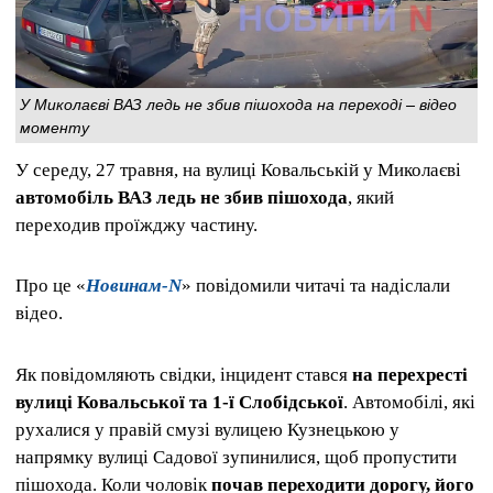
У Миколаєві ВАЗ ледь не збив пішохода на переході – відео
моменту
У середу, 27 травня, на вулиці Ковальській у Миколаєві
автомобіль ВАЗ ледь не збив пішохода
, який
переходив проїжджу частину.
Про це «
Новинам-N
» повідомили читачі та надіслали
відео.
Як повідомляють свідки, інцидент стався
на перехресті
вулиці Ковальської та 1-ї Слобідської
. Автомобілі, які
рухалися у правій смузі вулицею Кузнецькою у
напрямку вулиці Садової зупинилися, щоб пропустити
пішохода. Коли чоловік
почав переходити дорогу, його