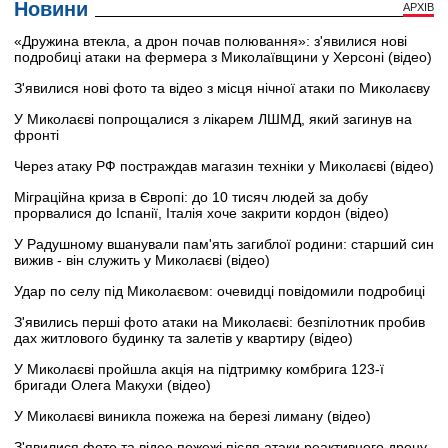
Новини
АРХІВ
«Дружина втекла, а дрон почав полювання»: з'явилися нові
подробиці атаки на фермера з Миколаївщини у Херсоні (відео)
З'явилися нові фото та відео з місця нічної атаки по Миколаєву
У Миколаєві попрощалися з лікарем ЛШМД, який загинув на
фронті
Через атаку РФ постраждав магазин техніки у Миколаєві (відео)
Міграційна криза в Європі: до 10 тисяч людей за добу
прорвалися до Іспанії, Італія хоче закрити кордон (відео)
У Радушному вшанували пам'ять загиблої родини: старший син
вижив - він служить у Миколаєві (відео)
Удар по селу під Миколаєвом: очевидці повідомили подробиці
З'явились перші фото атаки на Миколаєві: безпілотник пробив
дах житлового будинку та залетів у квартиру (відео)
У Миколаєві пройшла акція на підтримку комбрига 123-ї
бригади Олега Макухи (відео)
У Миколаєві виникла пожежа на березі лиману (відео)
З'явилися фото та відео пожежі після атаки реактивного дрону