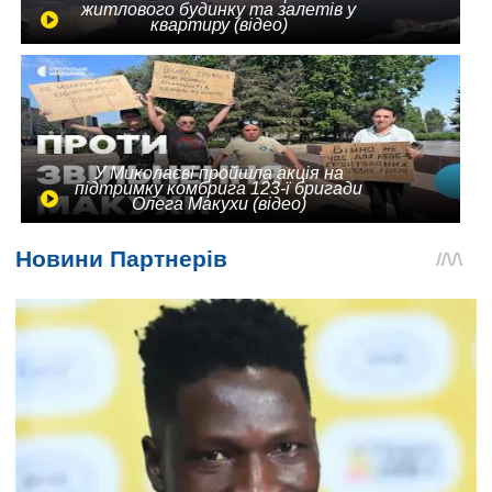
житлового будинку та залетів у
квартиру (відео)
У Миколаєві пройшла акція на
підтримку комбрига 123-ї бригади
Олега Макухи (відео)