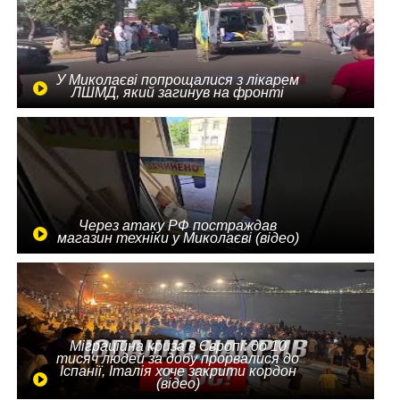
У Миколаєві попрощалися з лікарем
ЛШМД, який загинув на фронті
Через атаку РФ постраждав
магазин техніки у Миколаєві (відео)
Міграційна криза в Європі: до 10
тисяч людей за добу прорвалися до
Іспанії, Італія хоче закрити кордон
(відео)