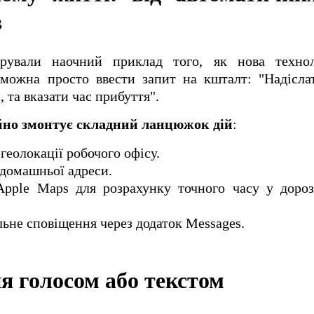
в
трували наочний приклад того, як нова техно
 можна просто ввести запит на кшталт: "Надісла
, та вказати час прибуття".
йно змонтує складний ланцюжок дій
:
геолокації робочого офісу.
 домашньої адреси.
Apple Maps для розрахунку точного часу у дороз
ьне сповіщення через додаток Messages.
я голосом або текстом