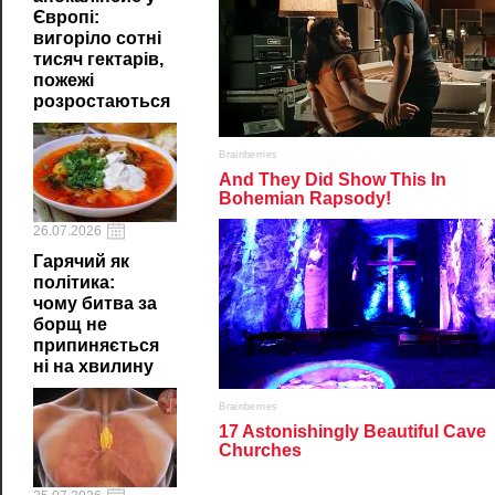
Європі:
вигоріло сотні
тисяч гектарів,
пожежі
розростаються
26.07.2026
Гарячий як
політика:
чому битва за
борщ не
припиняється
ні на хвилину