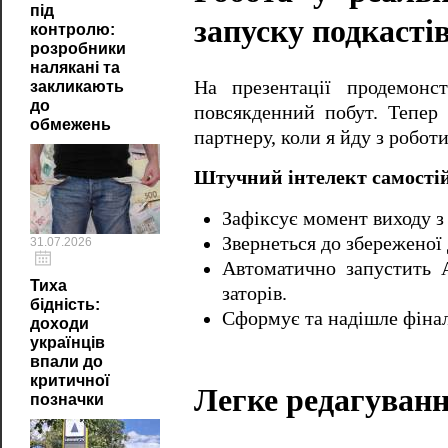
під
запуску подкасті
контролю:
розробники
налякані та
На презентації продемонс
закликають
до
повсякденний побут. Тепер
обмежень
партнеру, коли я йду з роботи
Штучний інтелект самості
Зафіксує момент виходу з 
Звернеться до збереженої
31.07.2026
Автоматично запустить 
Тиха
заторів.
бідність:
Сформує та надішле фінал
доходи
українців
впали до
критичної
Легке редагуванн
позначки