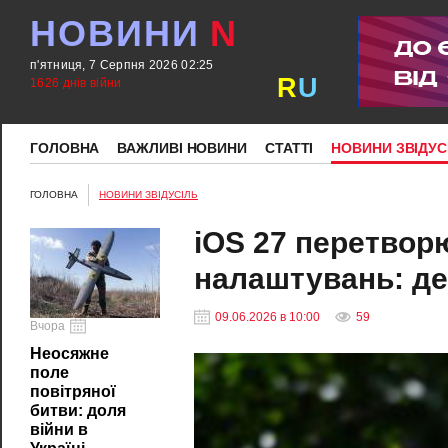
НОВИНИ
N
п'ятниця, 7 Серпня 2026 02:25
R
U
1626 днів війни
ГОЛОВНА
ВАЖЛИВІ НОВИНИ
СТАТТІ
НОВИНИ ЗВІДУС
ГОЛОВНА
НОВИНИ ЗВІДУСІЛЬ
iOS 27 перетворю
налаштувань: де
09.06.2026 в 10:00
59
Вчора
Неосяжне
поле
повітряної
битви: доля
війни в