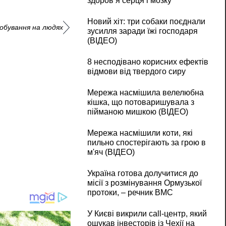
здоров’я серця і мозку
Новий хіт: три собаки поєднали
обування на людях
зусилля заради їжі господаря
(ВІДЕО)
8 несподівано корисних ефектів
відмови від твердого сиру
Мережа насмішила велелюбна
кішка, що потоваришувала з
пійманою мишкою (ВІДЕО)
Мережа насмішили коти, які
пильно спостерігають за грою в
м'яч (ВІДЕО)
Україна готова долучитися до
місії з розмінування Ормузької
протоки, – речник ВМС
У Києві викрили call-центр, який
ошукав інвесторів із Чехії на