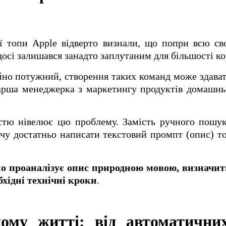
ії топи Apple відверто визнали, що попри всю св
осі залишався занадто заплутаним для більшості ко
йно потужний, створення таких команд може здават
тарша менеджерка з маркетингу продуктів домашн
стю нівелює цю проблему. Замість ручного пошук
ачу достатньо написати текстовий промпт (опис) то
йно проаналізує опис природною мовою, визначит
бхідні технічні кроки
.
ному житті: від автоматичн