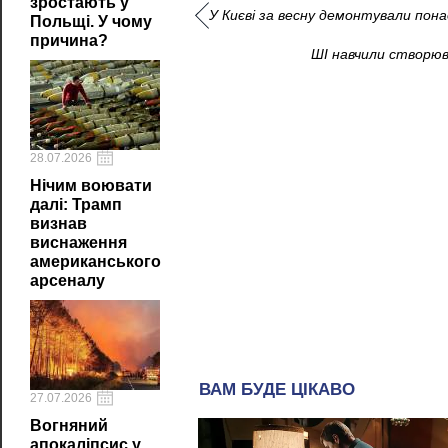
зростають у
У Києві за весну демонтували пона
Польщі. У чому
причина?
ШІ навчили створюв
28.07.2026
Нічим воювати
далі: Трамп
визнав
виснаження
американського
арсеналу
27.07.2026
Вогняний
апокаліпсис у