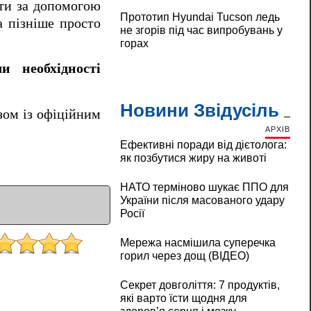
ати за допомогою
Прототип Hyundai Tucson ледь
а пізніше просто
не згорів під час випробувань у
горах
 необхідності
Новини Звідусіль
зом із офіційним
АРХІВ
Ефективні поради від дієтолога:
як позбутися жиру на животі
НАТО терміново шукає ППО для
України після масованого удару
Росії
Мережа насмішила суперечка
горил через дощ (ВІДЕО)
Секрет довголіття: 7 продуктів,
які варто їсти щодня для