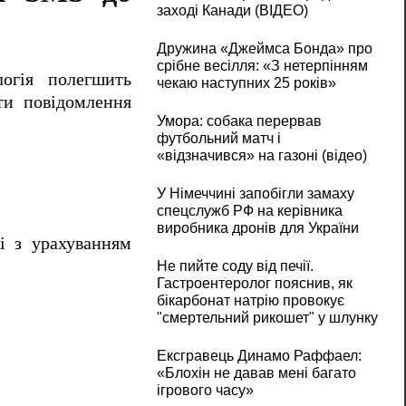
заході Канади (ВІДЕО)
Дружина «Джеймса Бонда» про
срібне весілля: «З нетерпінням
логія полегшить
чекаю наступних 25 років»
ти повідомлення
Умора: собака перервав
футбольний матч і
«відзначився» на газоні (відео)
У Німеччині запобігли замаху
спецслужб РФ на керівника
виробника дронів для України
і з урахуванням
Не пийте соду від печії.
Гастроентеролог пояснив, як
бікарбонат натрію провокує
"смертельний рикошет" у шлунку
Ексгравець Динамо Раффаел:
«Блохін не давав мені багато
ігрового часу»