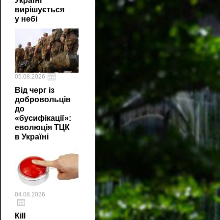
Україні
вирішується
у небі
05.08.2026
Від черг із
добровольців
до
«бусифікації»:
еволюція ТЦК
в Україні
04.08.2026
Кill