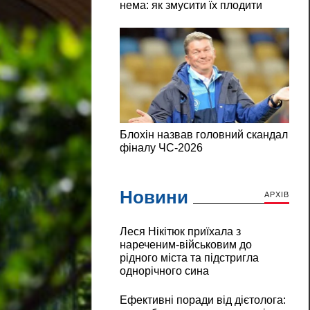
Новини
АРХІВ
Леся Нікітюк приїхала з
нареченим-військовим до
рідного міста та підстригла
однорічного сина
Ефективні поради від дієтолога: