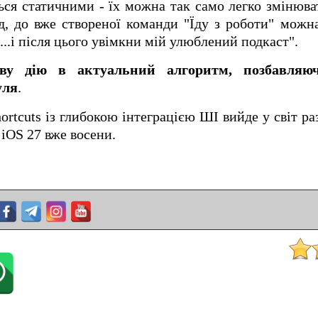
ься статичними - їх можна так само легко змінюв
д, до вже створеної команди "Їду з роботи" можн
...і після цього увімкни мій улюблений подкаст".
ву дію в актуальний алгоритм, позбавляючи
уля
.
ortcuts із глибокою інтеграцією ШІ вийде у світ ра
iOS 27 вже восени.