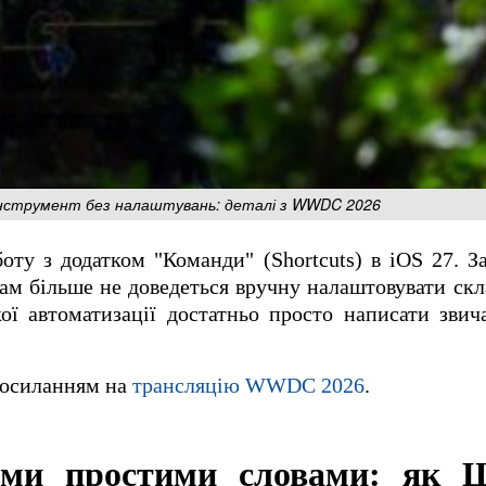
-інструмент без налаштувань: деталі з WWDC 2026
оту з додатком "Команди" (Shortcuts) в iOS 27. За
ачам більше не доведеться вручну налаштовувати скл
кої автоматизації достатньо просто написати зви
посиланням на
трансляцію WWDC 2026
.
тми простими словами: як 