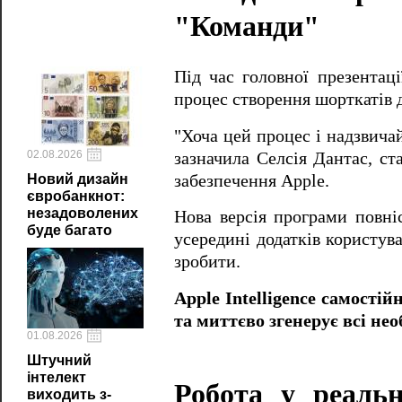
"Команди"
Під час головної презентац
процес створення шорткатів д
"Хоча цей процес і надзвича
02.08.2026
зазначила Селсія Дантас, с
забезпечення Apple.
Новий дизайн
євробанкнот:
незадоволених
Нова версія програми повні
буде багато
усередині додатків користув
зробити.
Apple Intelligence самості
та миттєво згенерує всі нео
01.08.2026
Штучний
інтелект
Робота у реаль
виходить з-