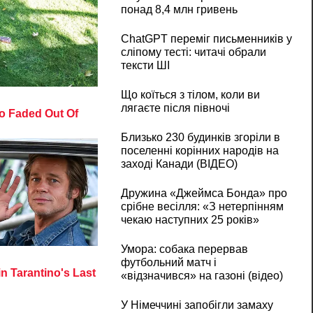
понад 8,4 млн гривень
ChatGPT переміг письменників у
сліпому тесті: читачі обрали
тексти ШІ
Що коїться з тілом, коли ви
лягаєте після півночі
Близько 230 будинків згоріли в
поселенні корінних народів на
заході Канади (ВІДЕО)
Дружина «Джеймса Бонда» про
срібне весілля: «З нетерпінням
чекаю наступних 25 років»
Умора: собака перервав
футбольний матч і
«відзначився» на газоні (відео)
У Німеччині запобігли замаху