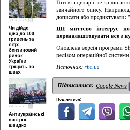
Готові сценарії не залишают
звичайного опису. Наприкла
дописати або продиктувати: "
30.07.2026
Чи дійде
ШІ миттєво інтегрує но
ціна до 100
переналаштовувати все з н
гривень за
літр:
Оновлена версія програми Sh
бензиновий
релізом операційної системи 
ринок
України
Источник:
rbc.ua
тріщить по
швах
Підписатися:
Google News
Поділитися:
29.07.2026
Антиукраїнські
настрої
швидко