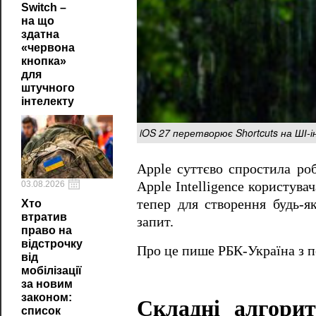
Switch –
на що
здатна
«червона
кнопка»
для
штучного
інтелекту
iOS 27 перетворює Shortcuts на ШІ
Apple суттєво спростила роб
03.08.2026
Apple Intelligence користув
тепер для створення будь-я
Хто
втратив
запит.
право на
відстрочку
Про це пише РБК-Україна з 
від
мобілізації
за новим
законом:
Складні алгори
список