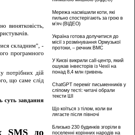
Мережа насмішили коти, які
пильно спостерігають за грою в
м'яч (ВІДЕО)
ою винятковість,
ристувачів.
Україна готова долучитися до
місії з розмінування Ормузької
ися складним", -
протоки, – речник ВМС
ього програмного
У Києві викрили call-центр, який
ошукав інвесторів із Чехії на
понад 8,4 млн гривень
у потрібних дій
го, що саме слід
ChatGPT переміг письменників у
сліпому тесті: читачі обрали
тексти ШІ
ь суть завдання
Що коїться з тілом, коли ви
лягаєте після півночі
Близько 230 будинків згоріли в
их SMS до
поселенні корінних народів на