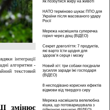
як позбутися жиру на животі
НАТО терміново шукає ППО для
України після масованого удару
Росії
Мережа насмішила суперечка
горил через дощ (ВІДЕО)
Секрет довголіття: 7 продуктів,
які варто їсти щодня для
здоров’я серця і мозку
вдяки інтеграції
адні алгоритми -
Новий хіт: три собаки поєднали
зусилля заради їжі господаря
чайний текстовий
(ВІДЕО)
8 несподівано корисних ефектів
відмови від твердого сиру
Мережа насмішила велелюбна
кішка, що потоваришувала з
ШІ змінює
пійманою мишкою (ВІДЕО)