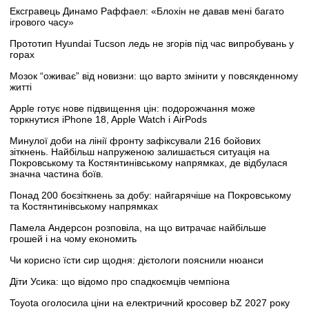
Ексгравець Динамо Раффаел: «Блохін не давав мені багато
ігрового часу»
Прототип Hyundai Tucson ледь не згорів під час випробувань у
горах
Мозок “оживає” від новизни: що варто змінити у повсякденному
житті
Apple готує нове підвищення цін: подорожчання може
торкнутися iPhone 18, Apple Watch і AirPods
Минулої доби на лінії фронту зафіксували 216 бойових
зіткнень. Найбільш напруженою залишається ситуація на
Покровському та Костянтинівському напрямках, де відбулася
значна частина боїв.
Понад 200 боєзіткнень за добу: найгарячіше на Покровському
та Костянтинівському напрямках
Памела Андерсон розповіла, на що витрачає найбільше
грошей і на чому економить
Чи корисно їсти сир щодня: дієтологи пояснили нюанси
Діти Усика: що відомо про спадкоємців чемпіона
Toyota оголосила ціни на електричний кросовер bZ 2027 року