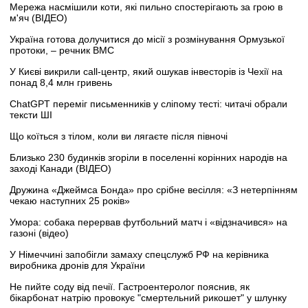
Мережа насмішили коти, які пильно спостерігають за грою в
м'яч (ВІДЕО)
Україна готова долучитися до місії з розмінування Ормузької
протоки, – речник ВМС
У Києві викрили call-центр, який ошукав інвесторів із Чехії на
понад 8,4 млн гривень
ChatGPT переміг письменників у сліпому тесті: читачі обрали
тексти ШІ
Що коїться з тілом, коли ви лягаєте після півночі
Близько 230 будинків згоріли в поселенні корінних народів на
заході Канади (ВІДЕО)
Дружина «Джеймса Бонда» про срібне весілля: «З нетерпінням
чекаю наступних 25 років»
Умора: собака перервав футбольний матч і «відзначився» на
газоні (відео)
У Німеччині запобігли замаху спецслужб РФ на керівника
виробника дронів для України
Не пийте соду від печії. Гастроентеролог пояснив, як
бікарбонат натрію провокує "смертельний рикошет" у шлунку