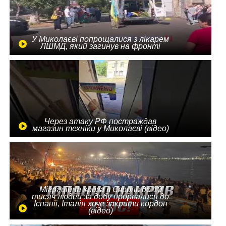
У Миколаєві попрощалися з лікарем
ЛШМД, який загинув на фронті
Через атаку РФ постраждав
магазин техніки у Миколаєві (відео)
Міграційна криза в Європі: до 10
тисяч людей за добу прорвалися до
Іспанії, Італія хоче закрити кордон
(відео)