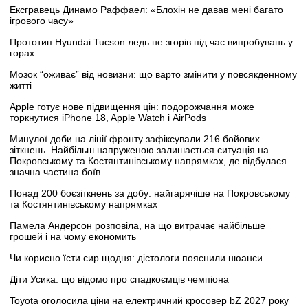
Ексгравець Динамо Раффаел: «Блохін не давав мені багато
ігрового часу»
Прототип Hyundai Tucson ледь не згорів під час випробувань у
горах
Мозок “оживає” від новизни: що варто змінити у повсякденному
житті
Apple готує нове підвищення цін: подорожчання може
торкнутися iPhone 18, Apple Watch і AirPods
Минулої доби на лінії фронту зафіксували 216 бойових
зіткнень. Найбільш напруженою залишається ситуація на
Покровському та Костянтинівському напрямках, де відбулася
значна частина боїв.
Понад 200 боєзіткнень за добу: найгарячіше на Покровському
та Костянтинівському напрямках
Памела Андерсон розповіла, на що витрачає найбільше
грошей і на чому економить
Чи корисно їсти сир щодня: дієтологи пояснили нюанси
Діти Усика: що відомо про спадкоємців чемпіона
Toyota оголосила ціни на електричний кросовер bZ 2027 року