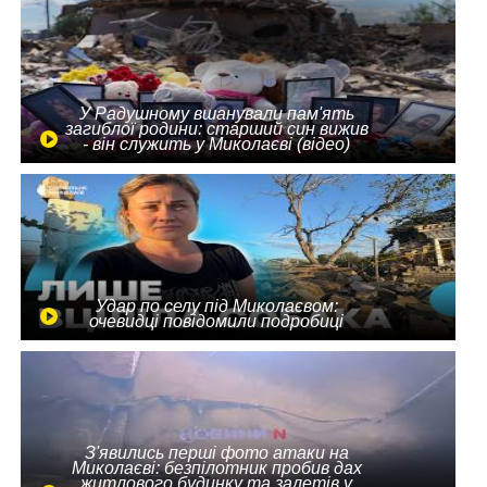
У Радушному вшанували пам'ять
загиблої родини: старший син вижив
- він служить у Миколаєві (відео)
Удар по селу під Миколаєвом:
очевидці повідомили подробиці
З'явились перші фото атаки на
Миколаєві: безпілотник пробив дах
житлового будинку та залетів у