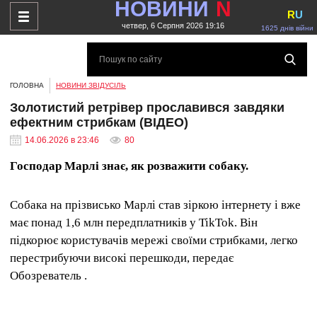
НОВИНИ
N
R
U
четвер, 6 Серпня 2026 19:16
1625 днів війни
ГОЛОВНА
НОВИНИ ЗВІДУСІЛЬ
Золотистий ретрівер прославився завдяки
ефектним стрибкам (ВІДЕО)
14.06.2026 в 23:46
80
Господар Марлі знає, як розважити собаку.
Собака на прізвисько Марлі став зіркою інтернету і вже
має понад 1,6 млн передплатників у TikTok. Він
підкорює користувачів мережі своїми стрибками, легко
перестрибуючи високі перешкоди, передає
Обозреватель .