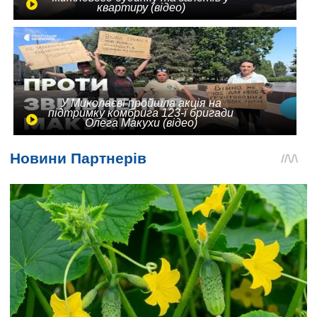
квартиру (відео)
У Миколаєві пройшла акція на
підтримку комбрига 123-ї бригади
Олега Макухи (відео)