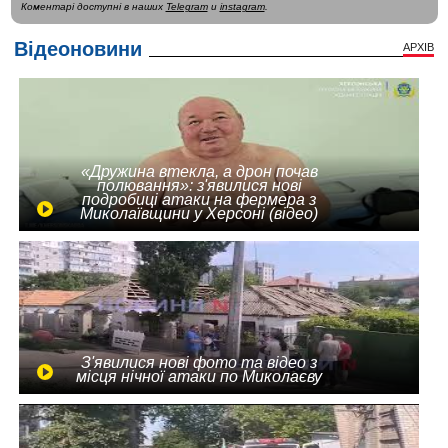
Коментарі доступні в наших
Telegram
и
instagram
.
Відеоновини
АРХІВ
«Дружина втекла, а дрон почав
полювання»: з'явилися нові
подробиці атаки на фермера з
Миколаївщини у Херсоні (відео)
З'явилися нові фото та відео з
місця нічної атаки по Миколаєву