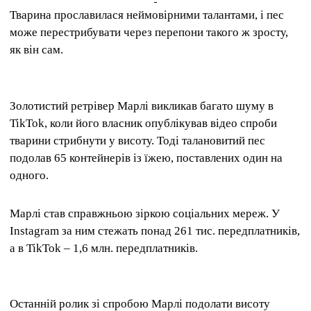
Тварина прославилася неймовірними талантами, і пес
може перестрибувати через перепони такого ж зросту,
як він сам.
Золотистий ретрівер Марлі викликав багато шуму в
TikTok, коли його власник опублікував відео спроби
тварини стрибнути у висоту. Тоді талановитий пес
подолав 65 контейнерів із їжею, поставлених один на
одного.
Марлі став справжньою зіркою соціальних мереж. У
Instagram за ним стежать понад 261 тис. передплатників,
а в TikTok – 1,6 млн. передплатників.
Останній ролик зі спробою Марлі подолати висоту