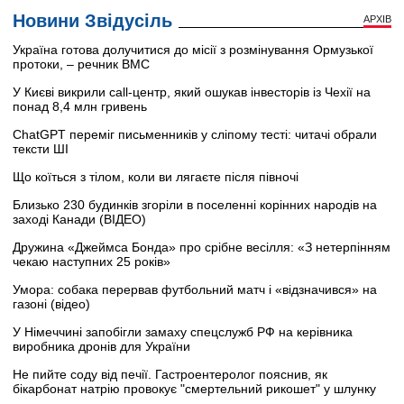
Новини Звідусіль
АРХІВ
Україна готова долучитися до місії з розмінування Ормузької
протоки, – речник ВМС
У Києві викрили call-центр, який ошукав інвесторів із Чехії на
понад 8,4 млн гривень
ChatGPT переміг письменників у сліпому тесті: читачі обрали
тексти ШІ
Що коїться з тілом, коли ви лягаєте після півночі
Близько 230 будинків згоріли в поселенні корінних народів на
заході Канади (ВІДЕО)
Дружина «Джеймса Бонда» про срібне весілля: «З нетерпінням
чекаю наступних 25 років»
Умора: собака перервав футбольний матч і «відзначився» на
газоні (відео)
У Німеччині запобігли замаху спецслужб РФ на керівника
виробника дронів для України
Не пийте соду від печії. Гастроентеролог пояснив, як
бікарбонат натрію провокує "смертельний рикошет" у шлунку