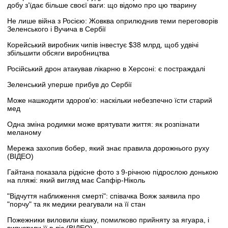
добу з’їдає більше своєї ваги: що відомо про цю тварину
Не лише війна з Росією: Жовква оприлюднив теми переговорів
Зеленського і Вучича в Сербії
Корейський виробник чипів інвестує $38 млрд, щоб удвічі
збільшити обсяги виробництва
Російський дрон атакував лікарню в Херсоні: є постраждалі
Зеленський уперше прибув до Сербії
Може нашкодити здоров'ю: наскільки небезпечно їсти старий
мед
Одна зміна родимки може врятувати життя: як розпізнати
меланому
Мережа захопив бобер, який знає правила дорожнього руху
(ВІДЕО)
Гайтана показала рідкісне фото з 9-річною підрослою донькою
на пляжі: який вигляд має Сапфір-Ніколь
"Відчуття наближення смерті": співачка Вояж заявила про
"порчу" та як медики реагували на її стан
Пожежники виловили кішку, помилково прийняту за ягуара, і
випустили її в ліс (ВІДЕО)