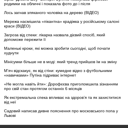
родимки на обличчі і показала фото до і після
Лось загнав зляканого чоловіка на дерево (ВІДЕО)
Мережа насмішила «пікантна» крадіжка у російському салоні
краси (ВІДЕО)
Загроза від спеки: лікарка назвала дієвий спосіб, який
допоможе пережити її
Маленькі кроки, які можна зробити сьогодні, щоб почати
худнути
Мінісумки більше не в моді: який тренд прийшов їм на зміну
М'яч відскакує, як від стіни: кумедне відео з футбольними
«навичками» Путіна підриває інтернет
«Не могла навіть йти»: Дорофєєва приголомшила зізнанням
про свій стан протягом останніх 6 місяців
Як екстремальна спека впливає на здоров’я та як захиститися
від неї
Садовий написав дивне пояснення про московського попа у
Львові