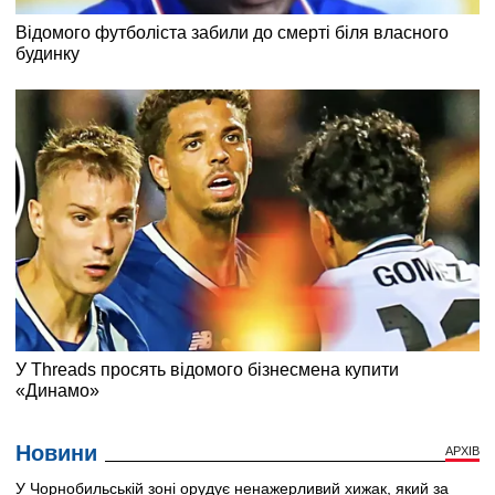
Новини
АРХІВ
У Чорнобильській зоні орудує ненажерливий хижак, який за