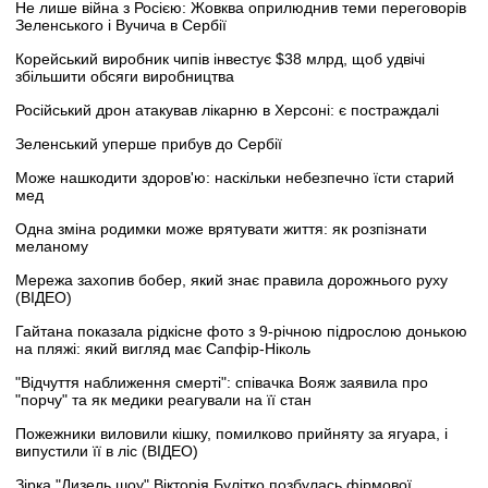
Не лише війна з Росією: Жовква оприлюднив теми переговорів
Зеленського і Вучича в Сербії
Корейський виробник чипів інвестує $38 млрд, щоб удвічі
збільшити обсяги виробництва
Російський дрон атакував лікарню в Херсоні: є постраждалі
Зеленський уперше прибув до Сербії
Може нашкодити здоров'ю: наскільки небезпечно їсти старий
мед
Одна зміна родимки може врятувати життя: як розпізнати
меланому
Мережа захопив бобер, який знає правила дорожнього руху
(ВІДЕО)
Гайтана показала рідкісне фото з 9-річною підрослою донькою
на пляжі: який вигляд має Сапфір-Ніколь
"Відчуття наближення смерті": співачка Вояж заявила про
"порчу" та як медики реагували на її стан
Пожежники виловили кішку, помилково прийняту за ягуара, і
випустили її в ліс (ВІДЕО)
Зірка "Дизель шоу" Вікторія Булітко позбулась фірмової