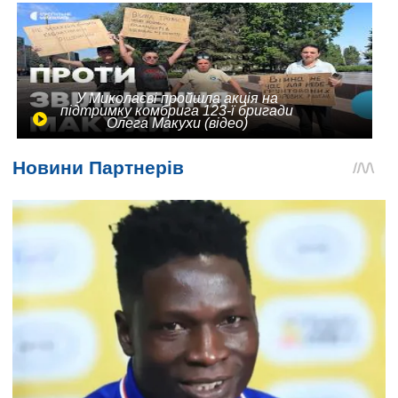
У Миколаєві пройшла акція на
підтримку комбрига 123-ї бригади
Олега Макухи (відео)