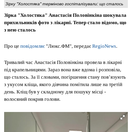
Зірку "Холостяка" терміново госпіталізували: що сталось
Зірка "Холостяка" Анастасія Половінкіна шокувала
прихильників фото з лікарні. Тепер стало відомо, що
з нею сталось
Про це
повідомляє
"Люкс.ФМ", передає
RegioNews
.
Тривалий час Анастасія Половінкіна провела в лікарні
під крапельницями. Зараз вона вже вдома і розповіла,
що сталось. За її словами, погіршення стану пов’язують
з укусом кліща, якого дівчина помітила лише на третій
день. Кліщ був у складному для пошуку місці -
волосяний покрив голови.