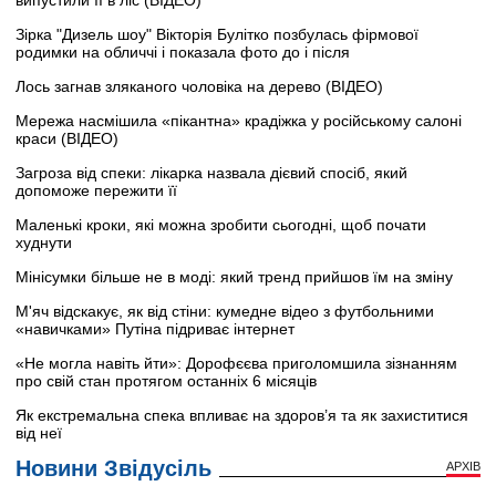
Зірка "Дизель шоу" Вікторія Булітко позбулась фірмової
родимки на обличчі і показала фото до і після
Лось загнав зляканого чоловіка на дерево (ВІДЕО)
Мережа насмішила «пікантна» крадіжка у російському салоні
краси (ВІДЕО)
Загроза від спеки: лікарка назвала дієвий спосіб, який
допоможе пережити її
Маленькі кроки, які можна зробити сьогодні, щоб почати
худнути
Мінісумки більше не в моді: який тренд прийшов їм на зміну
М'яч відскакує, як від стіни: кумедне відео з футбольними
«навичками» Путіна підриває інтернет
«Не могла навіть йти»: Дорофєєва приголомшила зізнанням
про свій стан протягом останніх 6 місяців
Як екстремальна спека впливає на здоров’я та як захиститися
від неї
Новини Звідусіль
АРХІВ