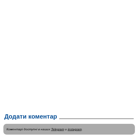
Додати коментар
Коментарі доступні в наших
Telegram
и
instagram
.