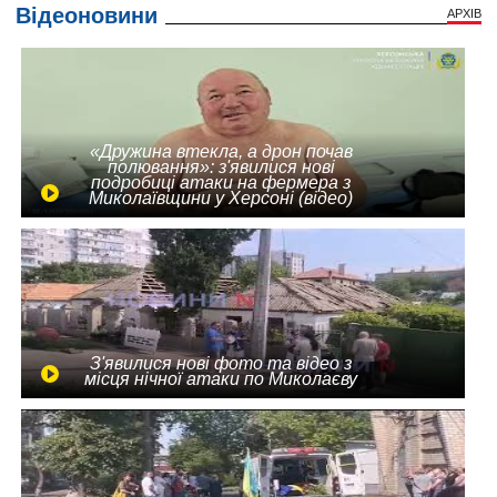
Відеоновини
АРХІВ
«Дружина втекла, а дрон почав
полювання»: з'явилися нові
подробиці атаки на фермера з
Миколаївщини у Херсоні (відео)
З'явилися нові фото та відео з
місця нічної атаки по Миколаєву