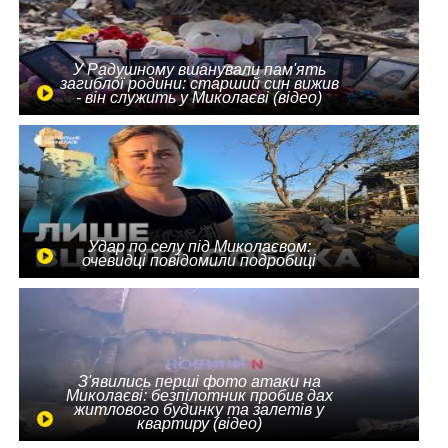
У Радушному вшанували пам'ять
загиблої родини: старший син вижив
- він служить у Миколаєві (відео)
Удар по селу під Миколаєвом:
очевидці повідомили подробиці
З'явились перші фото атаки на
Миколаєві: безпілотник пробив дах
житлового будинку та залетів у
квартиру (відео)