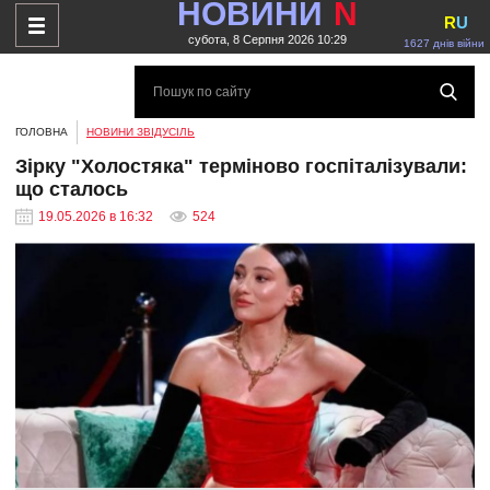
НОВИНИ
N
R
U
субота, 8 Серпня 2026 10:29
1627 днів війни
ГОЛОВНА
НОВИНИ ЗВІДУСІЛЬ
Зірку "Холостяка" терміново госпіталізували:
що сталось
19.05.2026 в 16:32
524