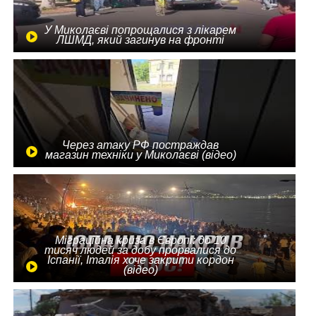
У Миколаєві попрощалися з лікарем
ЛШМД, який загинув на фронті
Через атаку РФ постраждав
магазин техніки у Миколаєві (відео)
Міграційна криза в Європі: до 10
тисяч людей за добу прорвалися до
Іспанії, Італія хоче закрити кордон
(відео)