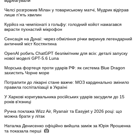
відреагували
Челсі розгромив Мілан у товариському матчі, Мудрик відіграв
лише п'ять хвилин
Курйоз на чемпіонаті з гольфу: голодний койот намагався
вкрасти пухнастий мікрофон
Сенсація на Дунаї: через обміління річки виринув легендарний
античний міст Костянтина
OpenAI робить ChatGPT безлімітним для всіх: деталі запуску
нової моделі GPT-5.6 Luna
Морська фортеця проти ударів РФ: як система Blue Dragon
захистить Чорне море
Потрапити до лікарні стане важче: МОЗ кардинально змінило
правила госпіталізації в Україні
У Харкові коригувальника російських ударів засудили до 15
років в'язниці
Ручна поклажа Wizz Air, Ryanair та Easyjet у 2026 році: що
можна брати у літак
Наталка Денисенко офіційно вийшла заміж за Юрія Ярошенка
та показала перші