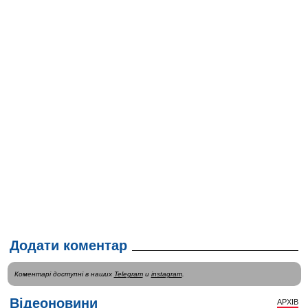
Додати коментар
Коментарі доступні в наших
Telegram
и
instagram
.
Відеоновини
АРХІВ