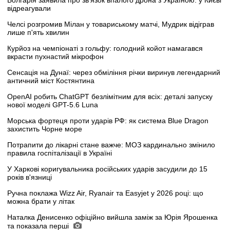
відреагували
Челсі розгромив Мілан у товариському матчі, Мудрик відіграв
лише п'ять хвилин
Курйоз на чемпіонаті з гольфу: голодний койот намагався
вкрасти пухнастий мікрофон
Сенсація на Дунаї: через обміління річки виринув легендарний
античний міст Костянтина
OpenAI робить ChatGPT безлімітним для всіх: деталі запуску
нової моделі GPT-5.6 Luna
Морська фортеця проти ударів РФ: як система Blue Dragon
захистить Чорне море
Потрапити до лікарні стане важче: МОЗ кардинально змінило
правила госпіталізації в Україні
У Харкові коригувальника російських ударів засудили до 15
років в'язниці
Ручна поклажа Wizz Air, Ryanair та Easyjet у 2026 році: що
можна брати у літак
Наталка Денисенко офіційно вийшла заміж за Юрія Ярошенка
та показала перші