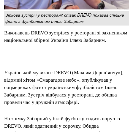
Зіркова зустріч у ресторані: співак DREVO показав спільне
фото з футболістом Іллею Забарним
Виконавець DREVO зустрівся у ресторані зі захисником
національної збірної України Іллею Забарним.
Український музикант DREVO (Максим Дерев’янчук),
відомий хітом «Смарагдове небо», опублікував у
соцмережах фото з українським футболістом Іллею
Забарним. Зустріч відбулася у ресторані, де обидва
провели час у дружній атмосфері.
На знімку Забарний у білій футболці сидить поруч із
DREVO, який одягнений у сорочку. Обидва