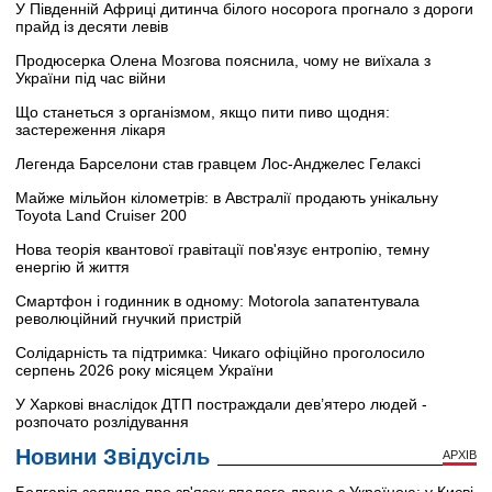
У Південній Африці дитинча білого носорога прогнало з дороги
прайд із десяти левів
Продюсерка Олена Мозгова пояснила, чому не виїхала з
України під час війни
Що станеться з організмом, якщо пити пиво щодня:
застереження лікаря
Легенда Барселони став гравцем Лос-Анджелес Гелаксі
Майже мільйон кілометрів: в Австралії продають унікальну
Toyota Land Cruiser 200
Нова теорія квантової гравітації пов'язує ентропію, темну
енергію й життя
Смартфон і годинник в одному: Motorola запатентувала
революційний гнучкий пристрій
Солідарність та підтримка: Чикаго офіційно проголосило
серпень 2026 року місяцем України
У Харкові внаслідок ДТП постраждали дев’ятеро людей -
розпочато розлідування
Новини Звідусіль
АРХІВ
Болгарія заявила про зв'язок впалого дрона з Україною: у Києві