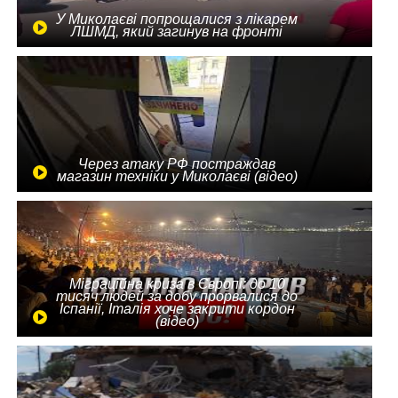
У Миколаєві попрощалися з лікарем
ЛШМД, який загинув на фронті
Через атаку РФ постраждав
магазин техніки у Миколаєві (відео)
Міграційна криза в Європі: до 10
тисяч людей за добу прорвалися до
Іспанії, Італія хоче закрити кордон
(відео)