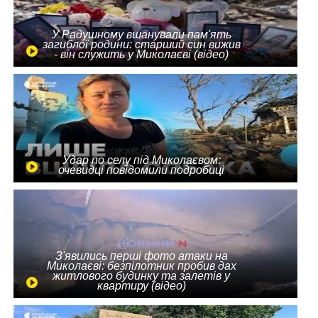
У Радушному вшанували пам'ять
загиблої родини: старший син вижив
- він служить у Миколаєві (відео)
Удар по селу під Миколаєвом:
очевидці повідомили подробиці
З'явились перші фото атаки на
Миколаєві: безпілотник пробив дах
житлового будинку та залетів у
квартиру (відео)