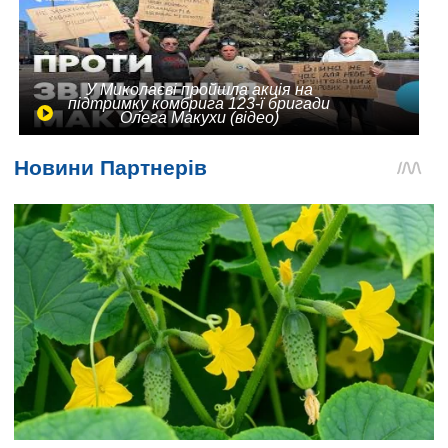
У Миколаєві пройшла акція на
підтримку комбрига 123-ї бригади
Олега Макухи (відео)