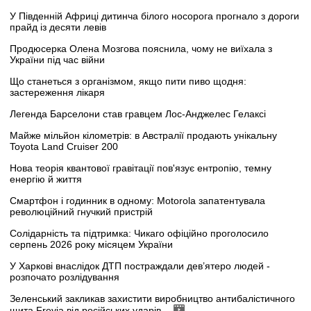
У Південній Африці дитинча білого носорога прогнало з дороги
прайд із десяти левів
Продюсерка Олена Мозгова пояснила, чому не виїхала з
України під час війни
Що станеться з організмом, якщо пити пиво щодня:
застереження лікаря
Легенда Барселони став гравцем Лос-Анджелес Гелаксі
Майже мільйон кілометрів: в Австралії продають унікальну
Toyota Land Cruiser 200
Нова теорія квантової гравітації пов'язує ентропію, темну
енергію й життя
Смартфон і годинник в одному: Motorola запатентувала
революційний гнучкий пристрій
Солідарність та підтримка: Чикаго офіційно проголосило
серпень 2026 року місяцем України
У Харкові внаслідок ДТП постраждали дев’ятеро людей -
розпочато розлідування
Зеленський закликав захистити виробництво антибалістичного
щита Freyja від російських ударів -