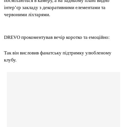
посміхаються в камеру, а на задньому плані видно
інтер’єр закладу з декоративними елементами та
червоними ліхтарями.
DREVO прокоментував вечір коротко та емоційно:
Так він висловив фанатську підтримку улюбленому
клубу.