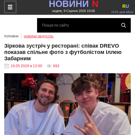
НОВИНИ
N
R
U
неділя, 9 Серпня 2026 19:06
1628 днів війни
ГОЛОВНА
НОВИНИ ЗВІДУСІЛЬ
Зіркова зустріч у ресторані: співак DREVO
показав спільне фото з футболістом Іллею
Забарним
19.05.2026 в 13:00
693