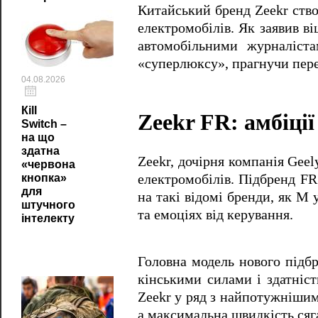
Китайський бренд Zeekr ство
електромобілів. Як заявив в
автомобільними журналіста
«суперлюксу», прагнучи пере
04.08.2026
Кill
Zeekr FR: амбіції
Switch –
на що
здатна
Zeekr, дочірня компанія Geel
«червона
електромобілів. Підбренд FR
кнопка»
для
на такі відомі бренди, як M
штучного
та емоціях від керування.
інтелекту
Головна модель нового підбр
кінськими силами і здатніст
Zeekr у ряд з найпотужнішим
а максимальна швидкість сяга