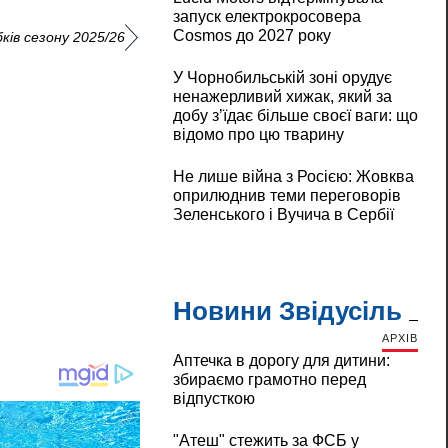
запуск електрокросовера
Cosmos до 2027 року
ків сезону 2025/26
У Чорнобильській зоні орудує
ненажерливий хижак, який за
добу з’їдає більше своєї ваги: що
відомо про цю тварину
Не лише війна з Росією: Жовква
оприлюднив теми переговорів
Зеленського і Вучича в Сербії
Новини Звідусіль
АРХІВ
Аптечка в дорогу для дитини:
збираємо грамотно перед
відпусткою
"Атеш" стежить за ФСБ у