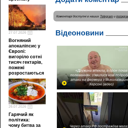
Коментарі доступні в наших
Telegram
и
instagr
Відеоновини
27.07.2026
Вогняний
апокаліпсис у
Європі:
вигоріло сотні
тисяч гектарів,
пожежі
«Дружина втекла, а дрон почав
розростаються
полювання»: з'явилися нові подроб
атаки на фермера з Миколаївщин
Херсоні (відео)
26.07.2026
Гарячий як
політика:
чому битва за
Через атаку РФ постраждав мага