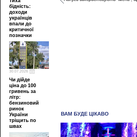
Тиха
бідність:
доходи
українців
впали до
критичної
позначки
30.07.2026
Чи дійде
ціна до 100
гривень за
літр:
бензиновий
ринок
України
тріщить по
швах