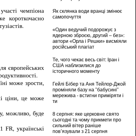
участі чемпіона
Як склянка води вранці змінює
самопочуття
же короткочасно
узіастів.
«Один ведучий подорожує з
ядерною зброєю, другий – без»:
автори «Орла і Решки» висміяли
російський плагіат
Те, чого чекає весь світ: Іран і
США наблизилися до
для європейських
історичного моменту
родуктивності.
аїні може зрости,
Гейлі Бібер та Аня Тейлор-Джой
проміняли базу на "бабусині"
мережива - встигни приміряти і
і ціни, це може
ти
у, можливо, буде
8 серпня: яке церковне свято
сьогодні та чому прикмети про
сильний вітер раніше
1 FR, українські
пов’язували з 21 серпня