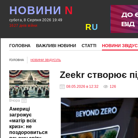
НОВИНИ
N
субота, 8 Серпня 2026 19:49
R
U
1627 днів війни
ГОЛОВНА
ВАЖЛИВІ НОВИНИ
СТАТТІ
НОВИНИ ЗВІДУС
ГОЛОВНА
НОВИНИ ЗВІДУСІЛЬ
Zeekr створює пі
08.05.2026 в 12:32
126
Вчора
Америці
загрожує
«матір всіх
криз»: не
поздоровиться