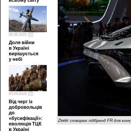
всьому світу
06.08.2026
Доля війни
в Україні
вирішується
у небі
05.08.2026
Від черг із
добровольців
до
«бусифікації»:
Zeekr створює підбренд FR для конку
еволюція ТЦК
в Україні