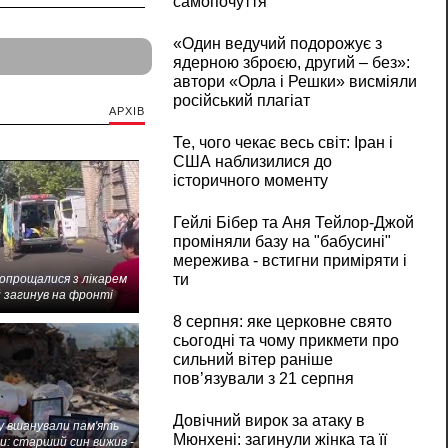
самопочуття
«Один ведучий подорожує з
ядерною зброєю, другий – без»:
автори «Орла і Решки» висміяли
російський плагіат
АРХІВ
Те, чого чекає весь світ: Іран і
США наблизилися до
історичного моменту
Гейлі Бібер та Аня Тейлор-Джой
проміняли базу на "бабусині"
мережива - встигни приміряти і
ти
попрощалися з лікарем
 загинув на фронті
8 серпня: яке церковне свято
сьогодні та чому прикмети про
сильний вітер раніше
пов’язували з 21 серпня
Довічний вирок за атаку в
 вшанували пам'ять
Мюнхені: загинули жінка та її
и: старший син вижив -