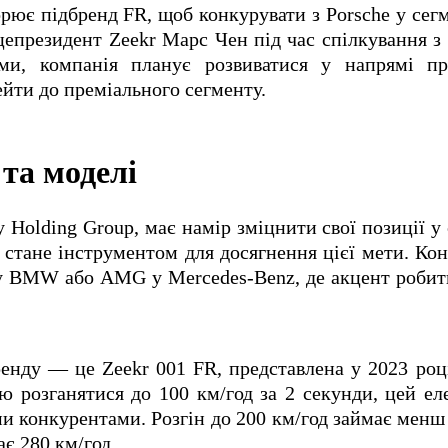
рює підбренд FR, щоб конкурувати з Porsche у сег
іцепрезидент Zeekr Марс Чен під час спілкування з
ми, компанія планує розвиватися у напрямі пр
йти до преміального сегменту.
 та моделі
y Holding Group, має намір зміцнити свої позиції у
 стане інструментом для досягнення цієї мети. Ко
 у BMW або AMG у Mercedes-Benz, де акцент робит
енду — це Zeekr 001 FR, представлена у 2023 році
ю розганятися до 100 км/год за 2 секунди, цей ел
и конкурентами. Розгін до 200 км/год займає менш 
є 280 км/год.