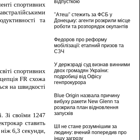
відпусткою
менті спортивних
 австралійськими
"Атеш" стежить за ФСБ у
одуктивності та
Донецьку: агенти розкрили місце
роботи та розпорядок окупантів
Федоров про реформу
мобілізації: етапний призов та
СЗЧ
У держзраді суд визнав винними
 світі спортивних
двох громадян України:
подробиці від Офісу
нцепція FR схожа
генпрокурора
ься на швидкості
Blue Origin назвала причину
вибуху ракети New Glenn та
розкрила план відновлення
запусків
. Зі своїми 1247
ектрокар ставить
ШІ не стане розумнішим за
ніж 6,3 секунди,
людину: вчений попередив про
іншу загрозу