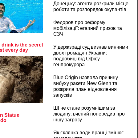
Донецьку: агенти розкрили місце
роботи та розпорядок окупантів
Федоров про реформу
мобілізації: етапний призов та
СЗЧ
У держзраді суд визнав винними
двох громадян України:
подробиці від Офісу
генпрокурора
Blue Origin назвала причину
вибуху ракети New Glenn та
розкрила план відновлення
запусків
ШІ не стане розумнішим за
людину: вчений попередив про
іншу загрозу
Як склянка води вранці змінює