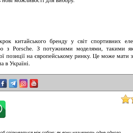
 нові можливості для вибору.
рок китайського бренду у світ спортивних еле
ію з Porsche. З потужними моделями, такими я
ої позиції на європейському ринку. Це може мати 
а в Україні.
об спілкуватися між собою: як вони називають одне одного