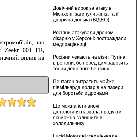
Довічний вирок за атаку в
Мюнхені: загинули жінка та її
дворічна донька (ВІДЕО)
Росіяни атакували дроном
лікарню у Херсоні: постраждали
ктромобілів, що
медпрацівниці
к Zeekr 001 FR,
значний вплив на
Росіяни чекають на візит Путіна
в регіони, бо перед цим завозять
тонни дешевого бензину
Пентагон витратить майже
півмільярда доларів на лазери
для боротьби з дронами
Що можна їсти вночі:
дієтологиня назвала продукти,
які можна залишити в
холодильнику
Lucid Motors відтермінувала