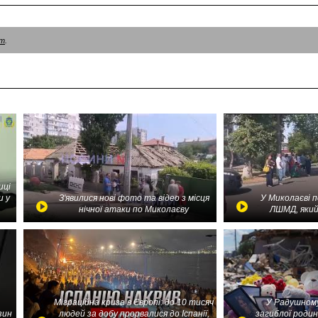
am
.
иці
и у
З'явилися нові фото та відео з місця
У Миколаєві 
нічної атаки по Миколаєву
ЛШМД, який
Міграційна криза в Європі: до 10 тисяч
У Радушному
зин
людей за добу прорвалися до Іспанії,
загиблої родин