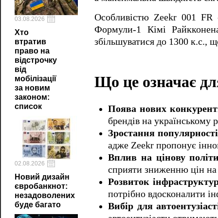
Особливістю Zeekr 001 FR 
03.08.2026
Формули-1 Кімі Райкконен
Хто
збільшуватися до 1300 к.с., 
втратив
право на
відстрочку
від
Що це означає дл
мобілізації
за новим
законом:
список
Поява нових конкурент
брендів на українському 
Зростання популярності
адже Zeekr пропонує інно
Вплив на цінову політ
02.08.2026
сприяти зниженню цін на 
Новий дизайн
Розвиток інфраструкту
євробанкнот:
потрібно вдосконалити ін
незадоволених
буде багато
Вибір для автоентузіаст