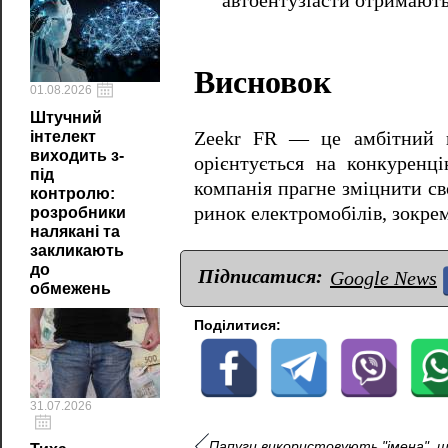
автоентузіасти отримають
Висновок
01.08.2026
Штучний
Zeekr FR — це амбітний к
інтелект
виходить з-
орієнтується на конкуренц
під
компанія прагне зміцнити св
контролю:
ринок електромобілів, зокрем
розробники
налякані та
закликають
до
Підписатися:
Google News
обмежень
Поділитися:
31.07.2026
Папуги використовують "імена", щ