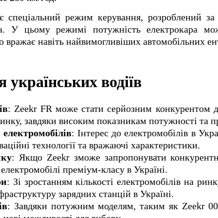
є спеціальний режим керування, розроблений за 
а. У цьому режимі потужність електрокара мо
що вражає навіть найвимогливіших автомобільних ент
я українських водіїв
ів
: Zeekr FR може стати серйозним конкурентом 
ринку, завдяки високим показникам потужності та п
 електромобілів
: Інтерес до електромобілів в Укр
ваційні технології та вражаючі характеристики.
ику
: Якщо Zeekr зможе запропонувати конкурентн
електромобілі преміум-класу в Україні.
ри
: Зі зростанням кількості електромобілів на ринк
фраструктуру зарядних станцій в Україні.
ів
: Завдяки потужним моделям, таким як Zeekr 00