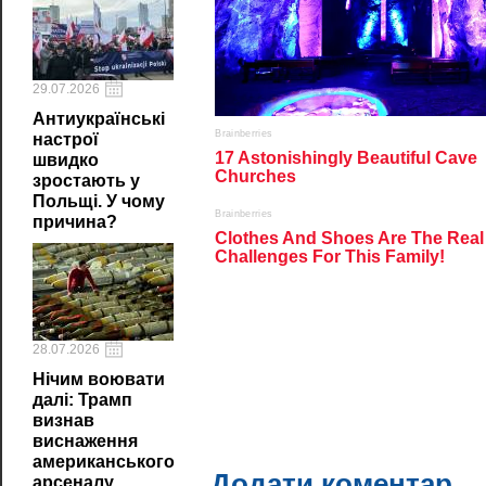
29.07.2026
Антиукраїнські
настрої
швидко
зростають у
Польщі. У чому
причина?
28.07.2026
Нічим воювати
далі: Трамп
визнав
виснаження
американського
Додати коментар
арсеналу