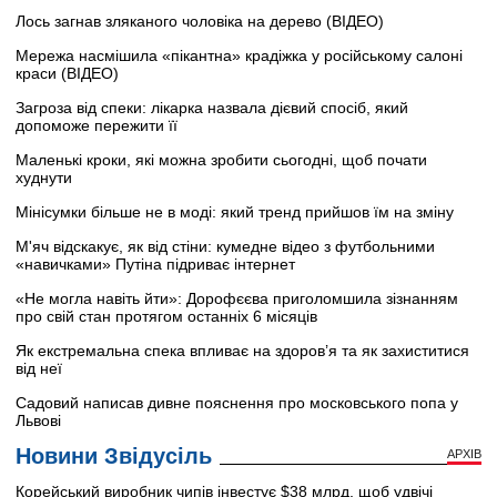
Лось загнав зляканого чоловіка на дерево (ВІДЕО)
Мережа насмішила «пікантна» крадіжка у російському салоні
краси (ВІДЕО)
Загроза від спеки: лікарка назвала дієвий спосіб, який
допоможе пережити її
Маленькі кроки, які можна зробити сьогодні, щоб почати
худнути
Мінісумки більше не в моді: який тренд прийшов їм на зміну
М'яч відскакує, як від стіни: кумедне відео з футбольними
«навичками» Путіна підриває інтернет
«Не могла навіть йти»: Дорофєєва приголомшила зізнанням
про свій стан протягом останніх 6 місяців
Як екстремальна спека впливає на здоров’я та як захиститися
від неї
Садовий написав дивне пояснення про московського попа у
Львові
Новини Звідусіль
АРХІВ
Корейський виробник чипів інвестує $38 млрд, щоб удвічі