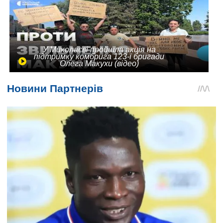
У Миколаєві пройшла акція на
підтримку комбрига 123-ї бригади
Олега Макухи (відео)