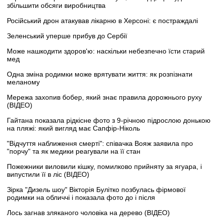
збільшити обсяги виробництва
Російський дрон атакував лікарню в Херсоні: є постраждалі
Зеленський уперше прибув до Сербії
Може нашкодити здоров'ю: наскільки небезпечно їсти старий
мед
Одна зміна родимки може врятувати життя: як розпізнати
меланому
Мережа захопив бобер, який знає правила дорожнього руху
(ВІДЕО)
Гайтана показала рідкісне фото з 9-річною підрослою донькою
на пляжі: який вигляд має Сапфір-Ніколь
"Відчуття наближення смерті": співачка Вояж заявила про
"порчу" та як медики реагували на її стан
Пожежники виловили кішку, помилково прийняту за ягуара, і
випустили її в ліс (ВІДЕО)
Зірка "Дизель шоу" Вікторія Булітко позбулась фірмової
родимки на обличчі і показала фото до і після
Лось загнав зляканого чоловіка на дерево (ВІДЕО)