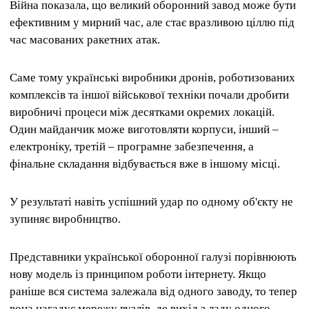
Війна показала, що великий оборонний завод може бути
ефективним у мирний час, але стає вразливою ціллю під
час масованих ракетних атак.
Саме тому українські виробники дронів, роботизованих
комплексів та іншої військової техніки почали дробити
виробничі процеси між десятками окремих локацій.
Один майданчик може виготовляти корпуси, інший –
електроніку, третій – програмне забезпечення, а
фінальне складання відбувається вже в іншому місці.
У результаті навіть успішний удар по одному об'єкту не
зупиняє виробництво.
Представники української оборонної галузі порівнюють
нову модель із принципом роботи інтернету. Якщо
раніше вся система залежала від одного заводу, то тепер
вона нагадує мережу вузлів, де вихід з ладу одного