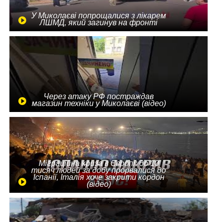
У Миколаєві попрощалися з лікарем
ЛШМД, який загинув на фронті
Через атаку РФ постраждав
магазин техніки у Миколаєві (відео)
Міграційна криза в Європі: до 10
тисяч людей за добу прорвалися до
Іспанії, Італія хоче закрити кордон
(відео)