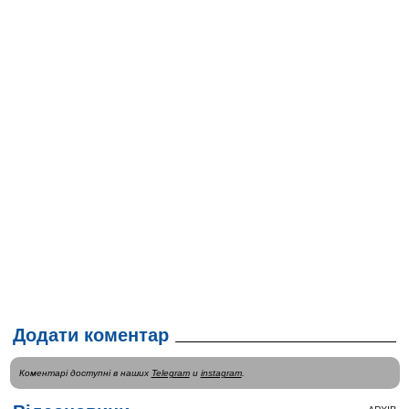
Додати коментар
Коментарі доступні в наших
Telegram
и
instagram
.