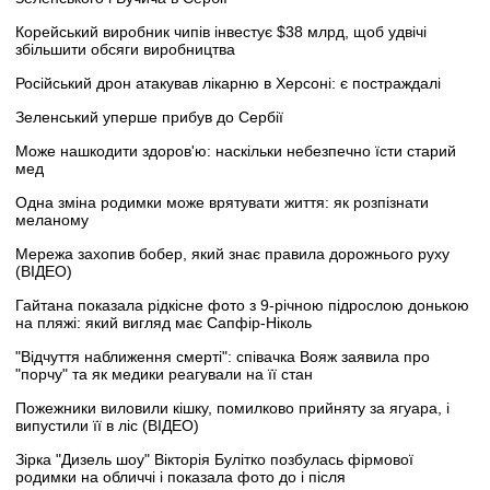
Корейський виробник чипів інвестує $38 млрд, щоб удвічі
збільшити обсяги виробництва
Російський дрон атакував лікарню в Херсоні: є постраждалі
Зеленський уперше прибув до Сербії
Може нашкодити здоров'ю: наскільки небезпечно їсти старий
мед
Одна зміна родимки може врятувати життя: як розпізнати
меланому
Мережа захопив бобер, який знає правила дорожнього руху
(ВІДЕО)
Гайтана показала рідкісне фото з 9-річною підрослою донькою
на пляжі: який вигляд має Сапфір-Ніколь
"Відчуття наближення смерті": співачка Вояж заявила про
"порчу" та як медики реагували на її стан
Пожежники виловили кішку, помилково прийняту за ягуара, і
випустили її в ліс (ВІДЕО)
Зірка "Дизель шоу" Вікторія Булітко позбулась фірмової
родимки на обличчі і показала фото до і після