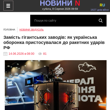
НОВИНИ
N
R
U
субота, 8 Серпня 2026 09:59
1627 днів війни
ГОЛОВНА
НОВИНИ ЗВІДУСІЛЬ
Замість гігантських заводів: як українська
оборонка пристосувалася до ракетних ударів
РФ
14.06.2026 в 08:00
81