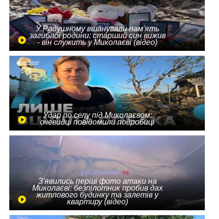
У Радушному вшанували пам'ять
загиблої родини: старший син вижив
- він служить у Миколаєві (відео)
Удар по селу під Миколаєвом:
очевидці повідомили подробиці
З'явились перші фото атаки на
Миколаєві: безпілотник пробив дах
житлового будинку та залетів у
квартиру (відео)