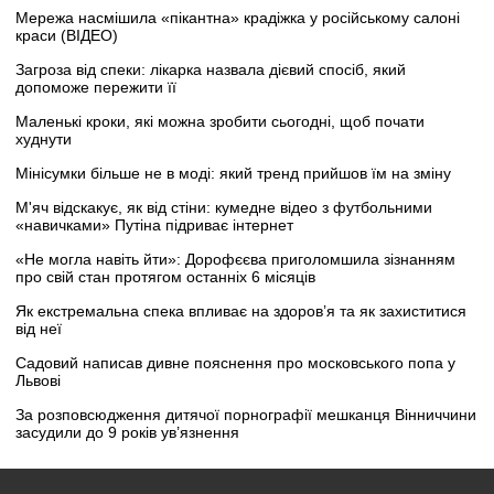
Мережа насмішила «пікантна» крадіжка у російському салоні
краси (ВІДЕО)
Загроза від спеки: лікарка назвала дієвий спосіб, який
допоможе пережити її
Маленькі кроки, які можна зробити сьогодні, щоб почати
худнути
Мінісумки більше не в моді: який тренд прийшов їм на зміну
М'яч відскакує, як від стіни: кумедне відео з футбольними
«навичками» Путіна підриває інтернет
«Не могла навіть йти»: Дорофєєва приголомшила зізнанням
про свій стан протягом останніх 6 місяців
Як екстремальна спека впливає на здоров’я та як захиститися
від неї
Садовий написав дивне пояснення про московського попа у
Львові
За розповсюдження дитячої порнографії мешканця Вінниччини
засудили до 9 років ув’язнення